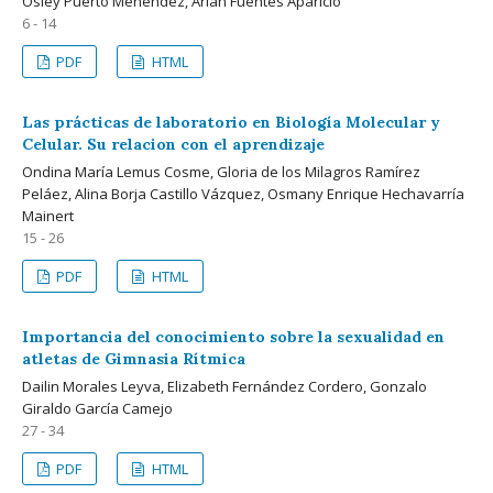
Osley Puerto Menéndez, Arian Fuentes Aparicio
6 - 14
PDF
HTML
Las prácticas de laboratorio en Biología Molecular y
Celular. Su relacion con el aprendizaje
Ondina María Lemus Cosme, Gloria de los Milagros Ramírez
Peláez, Alina Borja Castillo Vázquez, Osmany Enrique Hechavarría
Mainert
15 - 26
PDF
HTML
Importancia del conocimiento sobre la sexualidad en
atletas de Gimnasia Rítmica
Dailin Morales Leyva, Elizabeth Fernández Cordero, Gonzalo
Giraldo García Camejo
27 - 34
PDF
HTML