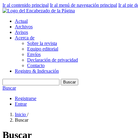
Ir al contenido principal
Ir al menú de navegación principal
Ir al pie d
Actual
Archivos
Avisos
Acerca de
Sobre la revista
Equipo editorial
Envíos
Declaración de privacidad
Contacto
Registro & Indexación
Buscar
Buscar
Registrarse
Entrar
Inicio
/
Buscar
Buscar