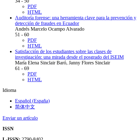
34 - 50
PDF
HTML
Auditoría forense: una herramienta clave para la prevención y
detección de fraudes en Ecuador
Andrés Marcelo Ocampo Alvarado
51 - 60
PDF
HTML
Satisfacción de los estudiantes sobre las clases de
investigación: una mirada desde el posgrado del ISEIM
María Elena Sinclair Baró, Janny Flores Sinclair
61 - 69
PDF
HTML
Idioma
Español (España)
简体中文
Enviar un artículo
ISSN
L-ISSN:
2790-8402