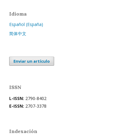
Idioma
Español (España)
简体中文
Enviar un artículo
ISSN
L-ISSN:
2790-8402
E-ISSN:
2707-3378
Indexación