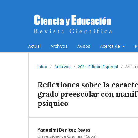
Actual
Archivos
Avisos
Acerca de
R
Inicio
/
Archivos
/
2024: Edición Especial
/
Artícul
Reflexiones sobre la caract
grado preescolar con manife
psíquico
Yaquelmi Benítez Reyes
Universidad de Granma, (Cuba).