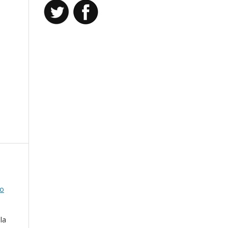
go
la