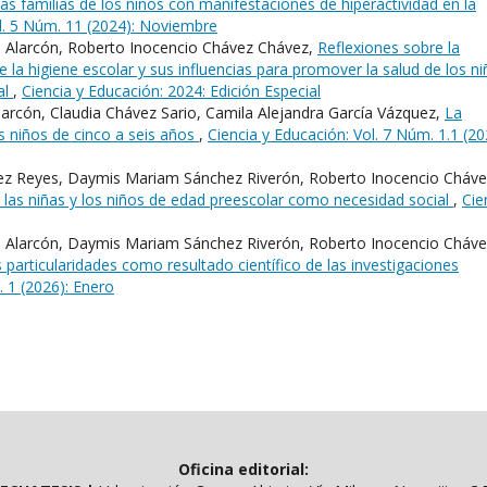
las familias de los niños con manifestaciones de hiperactividad en la
ol. 5 Núm. 11 (2024): Noviembre
ra Alarcón, Roberto Inocencio Chávez Chávez,
Reflexiones sobre la
 la higiene escolar y sus influencias para promover la salud de los ni
al
,
Ciencia y Educación: 2024: Edición Especial
Alarcón, Claudia Chávez Sario, Camila Alejandra García Vázquez,
La
os niños de cinco a seis años
,
Ciencia y Educación: Vol. 7 Núm. 1.1 (20
itez Reyes, Daymis Mariam Sánchez Riverón, Roberto Inocencio Cháv
e las niñas y los niños de edad preescolar como necesidad social
,
Cie
ra Alarcón, Daymis Mariam Sánchez Riverón, Roberto Inocencio Cháv
 particularidades como resultado científico de las investigaciones
. 1 (2026): Enero
Oficina editorial: