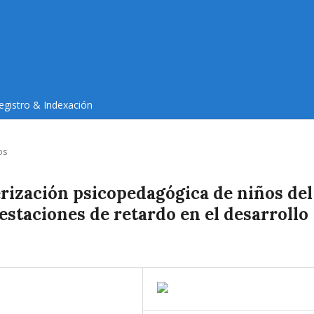
egistro & Indexación
os
erización psicopedagógica de niños del
staciones de retardo en el desarrollo