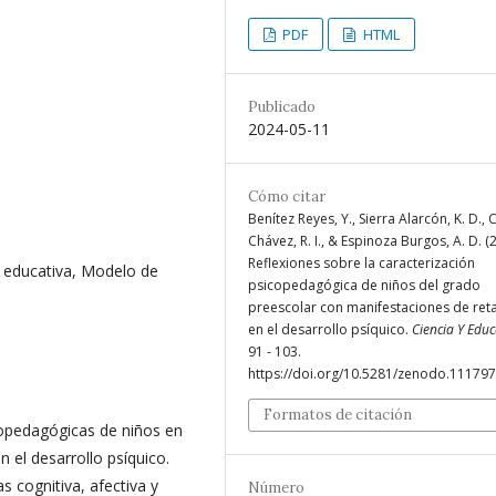
PDF
HTML
Publicado
2024-05-11
Cómo citar
Benítez Reyes, Y., Sierra Alarcón, K. D.,
Chávez, R. I., & Espinoza Burgos, A. D. (
Reflexiones sobre la caracterización
 educativa, Modelo de
psicopedagógica de niños del grado
preescolar con manifestaciones de ret
en el desarrollo psíquico.
Ciencia Y Edu
91 - 103.
https://doi.org/10.5281/zenodo.11179
Formatos de citación
icopedagógicas de niños en
 el desarrollo psíquico.
as cognitiva, afectiva y
Número