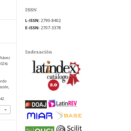
ISSN
L-ISSN:
2790-8402
E-ISSN:
2707-3378
Indexación
 Chávez
2024).
ardo
cación
,
742