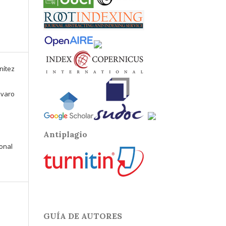
nítez
lvaro
Antiplagio
ional
GUÍA DE AUTORES