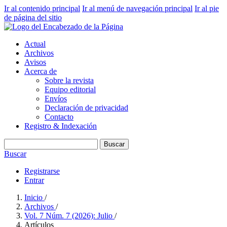
Ir al contenido principal
Ir al menú de navegación principal
Ir al pie
de página del sitio
Actual
Archivos
Avisos
Acerca de
Sobre la revista
Equipo editorial
Envíos
Declaración de privacidad
Contacto
Registro & Indexación
Buscar
Buscar
Registrarse
Entrar
Inicio
/
Archivos
/
Vol. 7 Núm. 7 (2026): Julio
/
Artículos