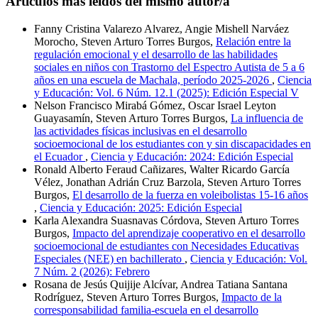
Artículos más leídos del mismo autor/a
Fanny Cristina Valarezo Alvarez, Angie Mishell Narváez
Morocho, Steven Arturo Torres Burgos,
Relación entre la
regulación emocional y el desarrollo de las habilidades
sociales en niños con Trastorno del Espectro Autista de 5 a 6
años en una escuela de Machala, período 2025-2026
,
Ciencia
y Educación: Vol. 6 Núm. 12.1 (2025): Edición Especial V
Nelson Francisco Mirabá Gómez, Oscar Israel Leyton
Guayasamín, Steven Arturo Torres Burgos,
La influencia de
las actividades físicas inclusivas en el desarrollo
socioemocional de los estudiantes con y sin discapacidades en
el Ecuador
,
Ciencia y Educación: 2024: Edición Especial
Ronald Alberto Feraud Cañizares, Walter Ricardo García
Vélez, Jonathan Adrián Cruz Barzola, Steven Arturo Torres
Burgos,
El desarrollo de la fuerza en voleibolistas 15-16 años
,
Ciencia y Educación: 2025: Edición Especial
Karla Alexandra Suasnavas Córdova, Steven Arturo Torres
Burgos,
Impacto del aprendizaje cooperativo en el desarrollo
socioemocional de estudiantes con Necesidades Educativas
Especiales (NEE) en bachillerato
,
Ciencia y Educación: Vol.
7 Núm. 2 (2026): Febrero
Rosana de Jesús Quijije Alcívar, Andrea Tatiana Santana
Rodríguez, Steven Arturo Torres Burgos,
Impacto de la
corresponsabilidad familia-escuela en el desarrollo