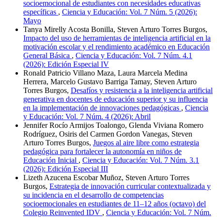
socioemocional de estudiantes con necesidades educativas
específicas
,
Ciencia y Educación: Vol. 7 Núm. 5 (2026):
Mayo
Tanya Mirelly Acosta Bonilla, Steven Arturo Torres Burgos,
Impacto del uso de herramientas de inteligencia artificial en la
motivación escolar y el rendimiento académico en Educación
General Básica
,
Ciencia y Educación: Vol. 7 Núm. 4.1
(2026): Edición Especial IV
Ronald Patricio Villano Maza, Laura Marcela Medina
Herrera, Marcelo Gustavo Barriga Tamay, Steven Arturo
Torres Burgos,
Desafíos y resistencia a la inteligencia artificial
generativa en docentes de educación superior y su influencia
en la implementación de innovaciones pedagógicas
,
Ciencia
y Educación: Vol. 7 Núm. 4 (2026): Abril
Jennifer Rocío Armijos Toalongo, Glenda Viviana Romero
Rodríguez, Osiris del Carmen Gordon Vanegas, Steven
Arturo Torres Burgos,
Juegos al aire libre como estrategia
pedagógica para fortalecer la autonomía en niños de
Educación Inicial
,
Ciencia y Educación: Vol. 7 Núm. 3.1
(2026): Edición Especial III
Lizeth Azucena Escobar Muñoz, Steven Arturo Torres
Burgos,
Estrategia de innovación curricular contextualizada y
su incidencia en el desarrollo de competencias
socioemocionales en estudiantes de 11–12 años (octavo) del
Colegio Reinvented IDV
,
Ciencia y Educación: Vol. 7 Núm.