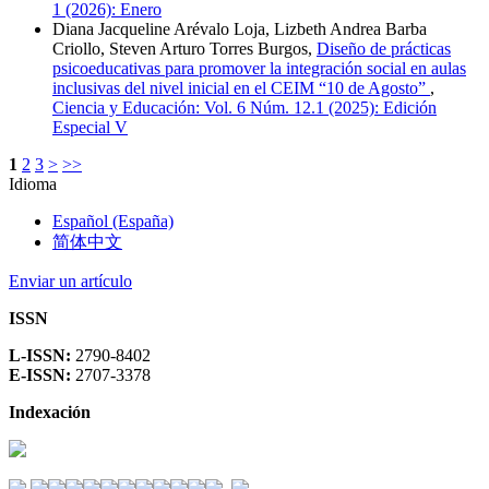
1 (2026): Enero
Diana Jacqueline Arévalo Loja, Lizbeth Andrea Barba
Criollo, Steven Arturo Torres Burgos,
Diseño de prácticas
psicoeducativas para promover la integración social en aulas
inclusivas del nivel inicial en el CEIM “10 de Agosto”
,
Ciencia y Educación: Vol. 6 Núm. 12.1 (2025): Edición
Especial V
1
2
3
>
>>
Idioma
Español (España)
简体中文
Enviar un artículo
ISSN
L-ISSN:
2790-8402
E-ISSN:
2707-3378
Indexación