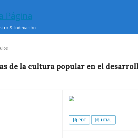
istro & Indexación
culos
s de la cultura popular en el desarrol
PDF
HTML