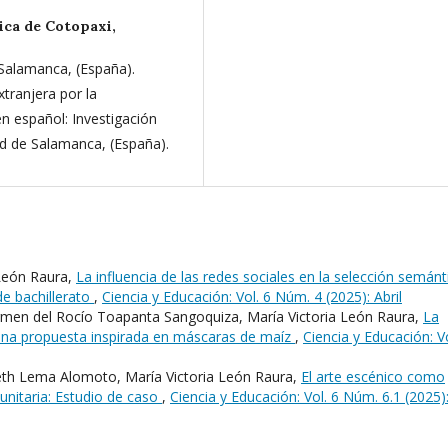
ica de Cotopaxi,
 Salamanca, (España).
ranjera por la
n español: Investigación
ad de Salamanca, (España).
 León Raura,
La influencia de las redes sociales en la selección semánt
de bachillerato
,
Ciencia y Educación: Vol. 6 Núm. 4 (2025): Abril
men del Rocío Toapanta Sangoquiza, María Victoria León Raura,
La
: Una propuesta inspirada en máscaras de maíz
,
Ciencia y Educación: Vo
beth Lema Alomoto, María Victoria León Raura,
El arte escénico como
nitaria: Estudio de caso
,
Ciencia y Educación: Vol. 6 Núm. 6.1 (2025)