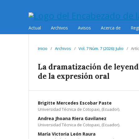
Actual
Archivos
Avisos
Acerca de
Reg
Inicio
/
Archivos
/
Vol. 7 Núm. 7 (2026): Julio
/
Artí
La dramatización de leyenda
de la expresión oral
Brigitte Mercedes Escobar Paste
Universidad Técnica de Cotopaxi, (Ecuador).
Andrea Jhoana Riera Gavilanez
Universidad Técnica de Cotopaxi, (Ecuador).
María Victoria León Raura