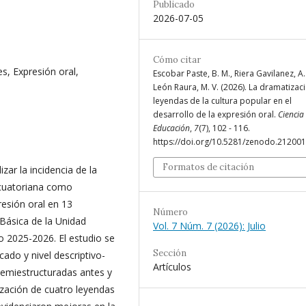
Publicado
2026-07-05
Cómo citar
s, Expresión oral,
Escobar Paste, B. M., Riera Gavilanez, A. 
León Raura, M. V. (2026). La dramatizac
leyendas de la cultura popular en el
desarrollo de la expresión oral.
Ciencia
Educación
,
7
(7), 102 - 116.
https://doi.org/10.5281/zenodo.21200
Formatos de citación
zar la incidencia de la
ecuatoriana como
resión oral en 13
Número
Básica de la Unidad
Vol. 7 Núm. 7 (2026): Julio
vo 2025-2026. El estudio se
Sección
cado y nivel descriptivo-
Artículos
 semiestructuradas antes y
zación de cuatro leyendas