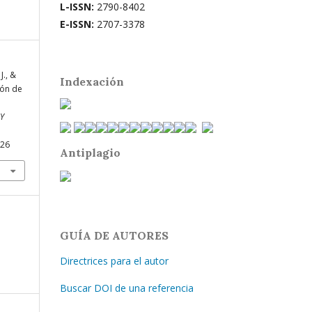
L-ISSN:
2790-8402
E-ISSN:
2707-3378
J., &
Indexación
ión de
 Y
126
Antiplagio
GUÍA DE AUTORES
Directrices para el autor
Buscar DOI de una referencia