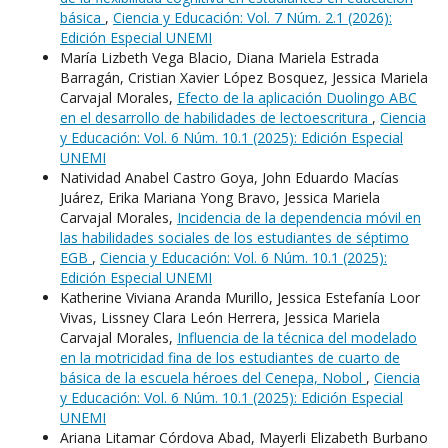
básica
,
Ciencia y Educación: Vol. 7 Núm. 2.1 (2026):
Edición Especial UNEMI
María Lizbeth Vega Blacio, Diana Mariela Estrada
Barragán, Cristian Xavier López Bosquez, Jessica Mariela
Carvajal Morales,
Efecto de la aplicación Duolingo ABC
en el desarrollo de habilidades de lectoescritura
,
Ciencia
y Educación: Vol. 6 Núm. 10.1 (2025): Edición Especial
UNEMI
Natividad Anabel Castro Goya, John Eduardo Macías
Juárez, Erika Mariana Yong Bravo, Jessica Mariela
Carvajal Morales,
Incidencia de la dependencia móvil en
las habilidades sociales de los estudiantes de séptimo
EGB
,
Ciencia y Educación: Vol. 6 Núm. 10.1 (2025):
Edición Especial UNEMI
Katherine Viviana Aranda Murillo, Jessica Estefanía Loor
Vivas, Lissney Clara León Herrera, Jessica Mariela
Carvajal Morales,
Influencia de la técnica del modelado
en la motricidad fina de los estudiantes de cuarto de
básica de la escuela héroes del Cenepa, Nobol
,
Ciencia
y Educación: Vol. 6 Núm. 10.1 (2025): Edición Especial
UNEMI
Ariana Litamar Córdova Abad, Mayerli Elizabeth Burbano