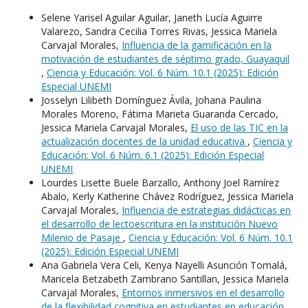
Selene Yarisel Aguilar Aguilar, Janeth Lucía Aguirre
Valarezo, Sandra Cecilia Torres Rivas, Jessica Mariela
Carvajal Morales,
Influencia de la gamificación en la
motivación de estudiantes de séptimo grado, Guayaquil
,
Ciencia y Educación: Vol. 6 Núm. 10.1 (2025): Edición
Especial UNEMI
Josselyn Lilibeth Domínguez Ávila, Johana Paulina
Morales Moreno, Fátima Marieta Guaranda Cercado,
Jessica Mariela Carvajal Morales,
El uso de las TIC en la
actualización docentes de la unidad educativa
,
Ciencia y
Educación: Vol. 6 Núm. 6.1 (2025): Edición Especial
UNEMI
Lourdes Lisette Buele Barzallo, Anthony Joel Ramírez
Abalo, Kerly Katherine Chávez Rodríguez, Jessica Mariela
Carvajal Morales,
Influencia de estrategias didácticas en
el desarrollo de lectoescritura en la institución Nuevo
Milenio de Pasaje
,
Ciencia y Educación: Vol. 6 Núm. 10.1
(2025): Edición Especial UNEMI
Ana Gabriela Vera Celi, Kenya Nayelli Asunción Tomalá,
Maricela Betzabeth Zambrano Santillan, Jessica Mariela
Carvajal Morales,
Entornos inmersivos en el desarrollo
de la flexibilidad cognitiva en estudiantes en educación