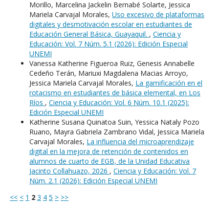
Morillo, Marcelina Jackelin Bernabé Solarte, Jessica
Mariela Carvajal Morales,
Uso excesivo de plataformas
digitales y desmotivación escolar en estudiantes de
Educación General Básica, Guayaquil.
,
Ciencia y
Educación: Vol. 7 Núm. 5.1 (2026): Edición Especial
UNEMI
Vanessa Katherine Figueroa Ruiz, Genesis Annabelle
Cedeño Terán, Mariuxi Magdalena Macias Arroyo,
Jessica Mariela Carvajal Morales,
La gamificación en el
rotacismo en estudiantes de básica elemental, en Los
Ríos
,
Ciencia y Educación: Vol. 6 Núm. 10.1 (2025):
Edición Especial UNEMI
Katherine Susana Quinatoa Suin, Yessica Nataly Pozo
Ruano, Mayra Gabriela Zambrano Vidal, Jessica Mariela
Carvajal Morales,
La influencia del microaprendizaje
digital en la mejora de retención de contenidos en
alumnos de cuarto de EGB, de la Unidad Educativa
Jacinto Collahuazo, 2026
,
Ciencia y Educación: Vol. 7
Núm. 2.1 (2026): Edición Especial UNEMI
<<
<
1
2
3
4
5
>
>>