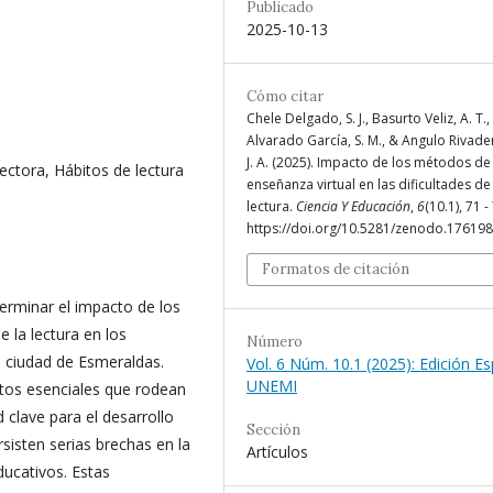
Publicado
2025-10-13
Cómo citar
Chele Delgado, S. J., Basurto Veliz, A. T.,
Alvarado García, S. M., & Angulo Rivade
J. A. (2025). Impacto de los métodos de
ectora, Hábitos de lectura
enseñanza virtual en las dificultades de
lectura.
Ciencia Y Educación
,
6
(10.1), 71 -
https://doi.org/10.5281/zenodo.17619
Formatos de citación
erminar el impacto de los
 la lectura en los
Número
a ciudad de Esmeraldas.
Vol. 6 Núm. 10.1 (2025): Edición Es
UNEMI
ctos esenciales que rodean
 clave para el desarrollo
Sección
sisten serias brechas en la
Artículos
ducativos. Estas