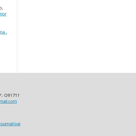
o,
rior
lena
,
P.: O91711
mail.com
ournal/oai