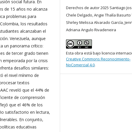
usión social futura. En
Derechos de autor 2025 Santiago Jo
es de 15 años no alcanza
Chele Delgado, Angie Thalía Basurto 
dica problemas para
Shirley Melissa Alvarado García, Jenn
n Colombia, los resultados
Adriana Angulo Rivadeneira
tudiantes alcanzaban el
ación. Venezuela, aunque
ta un panorama crítico:
tes de tercer grado tienen
Esta obra está bajo licencia internac
Creative Commons Reconocimiento-
ón empeorada por la crisis
NoComercial 4.0
.
frenta desafíos similares:
ó el nivel mínimo de
procesar textos
IAAC reveló que el 44% de
uficiente de comprensión
flejó que el 46% de los
 satisfactorio en lectura,
lnerables. En conjunto,
olíticas educativas