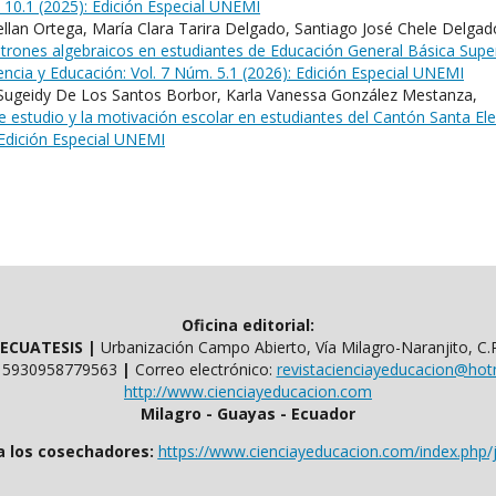
. 10.1 (2025): Edición Especial UNEMI
Sellan Ortega, María Clara Tarira Delgado, Santiago José Chele Delgad
atrones algebraicos en estudiantes de Educación General Básica Supe
encia y Educación: Vol. 7 Núm. 5.1 (2026): Edición Especial UNEMI
Sugeidy De Los Santos Borbor, Karla Vanessa González Mestanza,
e estudio y la motivación escolar en estudiantes del Cantón Santa E
 Edición Especial UNEMI
Oficina editorial:
l ECUATESIS
|
Urbanización Campo Abierto, Vía Milagro-Naranjito, C.
​​+ 5930958779563
|
Correo electrónico:
revistacienciayeducacion@hot
http://www.cienciayeducacion.com
Milagro - Guayas - Ecuador
a los cosechadores:
https://www.cienciayeducacion.com/index.php/j