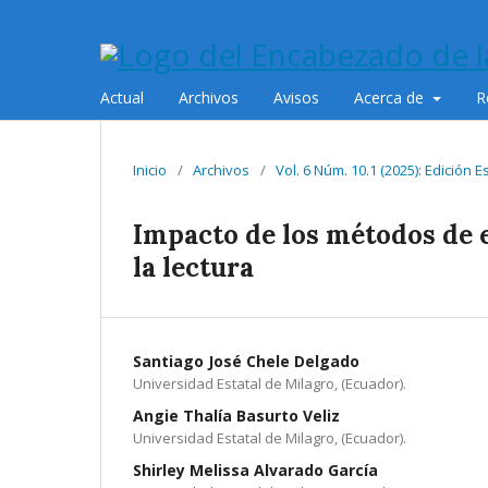
Actual
Archivos
Avisos
Acerca de
R
Inicio
/
Archivos
/
Vol. 6 Núm. 10.1 (2025): Edición 
Impacto de los métodos de e
la lectura
Santiago José Chele Delgado
Universidad Estatal de Milagro, (Ecuador).
Angie Thalía Basurto Veliz
Universidad Estatal de Milagro, (Ecuador).
Shirley Melissa Alvarado García