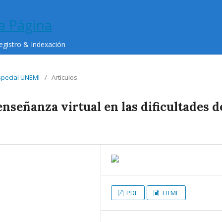
egistro & Indexación
Especial UNEMI
/
Artículos
nseñanza virtual en las dificultades d
PDF
HTML