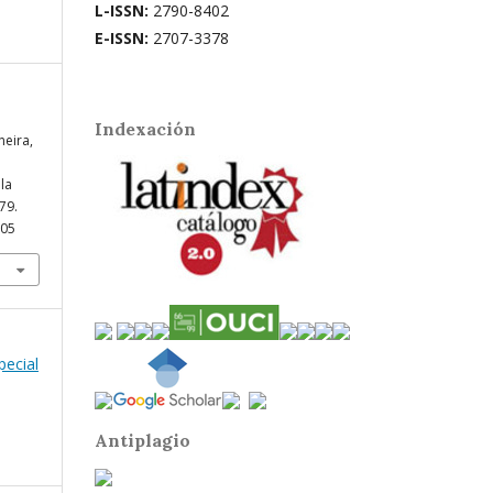
L-ISSN:
2790-8402
E-ISSN:
2707-3378
Indexación
neira,
 la
 79.
805
pecial
Antiplagio