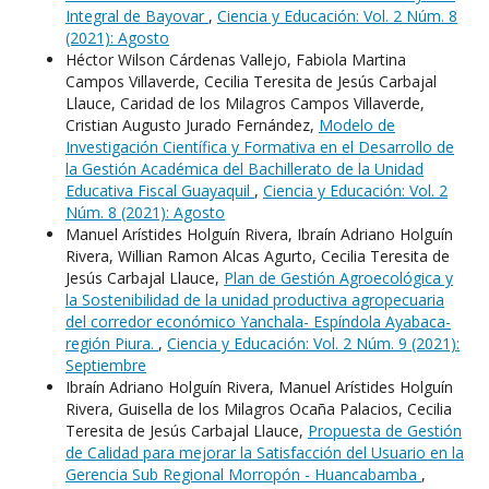
Integral de Bayovar
,
Ciencia y Educación: Vol. 2 Núm. 8
(2021): Agosto
Héctor Wilson Cárdenas Vallejo, Fabiola Martina
Campos Villaverde, Cecilia Teresita de Jesús Carbajal
Llauce, Caridad de los Milagros Campos Villaverde,
Cristian Augusto Jurado Fernández,
Modelo de
Investigación Científica y Formativa en el Desarrollo de
la Gestión Académica del Bachillerato de la Unidad
Educativa Fiscal Guayaquil
,
Ciencia y Educación: Vol. 2
Núm. 8 (2021): Agosto
Manuel Arístides Holguín Rivera, Ibraín Adriano Holguín
Rivera, Willian Ramon Alcas Agurto, Cecilia Teresita de
Jesús Carbajal Llauce,
Plan de Gestión Agroecológica y
la Sostenibilidad de la unidad productiva agropecuaria
del corredor económico Yanchala- Espíndola Ayabaca-
región Piura.
,
Ciencia y Educación: Vol. 2 Núm. 9 (2021):
Septiembre
Ibraín Adriano Holguín Rivera, Manuel Arístides Holguín
Rivera, Guisella de los Milagros Ocaña Palacios, Cecilia
Teresita de Jesús Carbajal Llauce,
Propuesta de Gestión
de Calidad para mejorar la Satisfacción del Usuario en la
Gerencia Sub Regional Morropón - Huancabamba
,