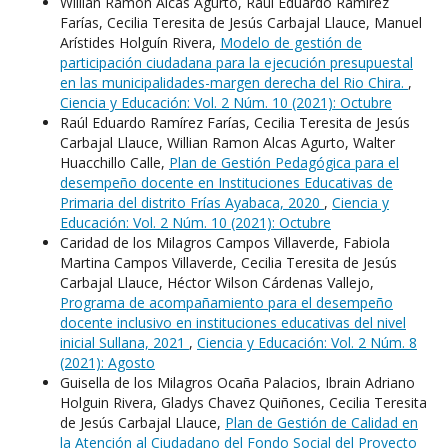
Willian Ramon Alcas Agurto, Raúl Eduardo Ramírez
Farías, Cecilia Teresita de Jesús Carbajal Llauce, Manuel
Arístides Holguín Rivera,
Modelo de gestión de
participación ciudadana para la ejecución presupuestal
en las municipalidades-margen derecha del Rio Chira.
,
Ciencia y Educación: Vol. 2 Núm. 10 (2021): Octubre
Raúl Eduardo Ramírez Farías, Cecilia Teresita de Jesús
Carbajal Llauce, Willian Ramon Alcas Agurto, Walter
Huacchillo Calle,
Plan de Gestión Pedagógica para el
desempeño docente en Instituciones Educativas de
Primaria del distrito Frías Ayabaca, 2020
,
Ciencia y
Educación: Vol. 2 Núm. 10 (2021): Octubre
Caridad de los Milagros Campos Villaverde, Fabiola
Martina Campos Villaverde, Cecilia Teresita de Jesús
Carbajal Llauce, Héctor Wilson Cárdenas Vallejo,
Programa de acompañamiento para el desempeño
docente inclusivo en instituciones educativas del nivel
inicial Sullana, 2021
,
Ciencia y Educación: Vol. 2 Núm. 8
(2021): Agosto
Guisella de los Milagros Ocaña Palacios, Ibrain Adriano
Holguin Rivera, Gladys Chavez Quiñones, Cecilia Teresita
de Jesús Carbajal Llauce,
Plan de Gestión de Calidad en
la Atención al Ciudadano del Fondo Social del Proyecto