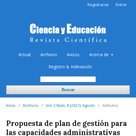
Registrarse
Entrar
Actual
Archivos
Avisos
Acerca de
Registro & Indexación
Buscar
Inicio
/
Archivos
/
Vol. 2 Núm. 8 (2021): Agosto
/
Artículos
Propuesta de plan de gestión para
las capacidades administrativas