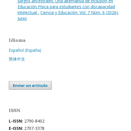
juegos ancestrales: Una alternativa de inclusión en
Educación Física para estudiantes con discapacidad
intelectual
,
Ciencia y Educación: Vol. 7 Núm. 6 (2026):
Junio
Idioma
Español (España)
简体中文
Enviar un artículo
ISSN
L-ISSN:
2790-8402
E-ISSN:
2707-3378