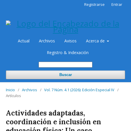
Registrarse
Entrar
Actual
Archivos
Avisos
Acerca de
Registro & Indexación
Buscar
Inicio
/
Archivos
/
Vol. 7 Núm. 4.1 (2026): Edición Especial IV
/
Artículos
Actividades adaptadas,
coordinación e inclusión en
educación física: Un caso