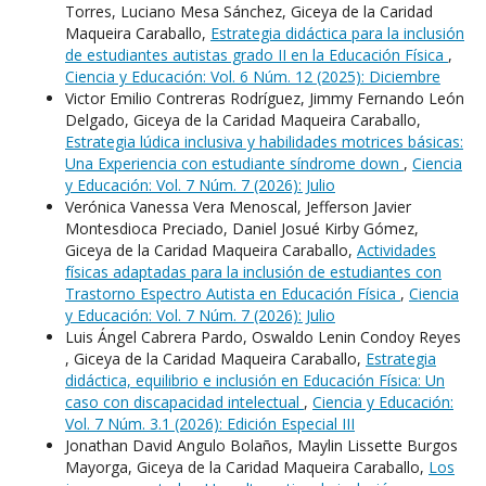
Torres, Luciano Mesa Sánchez, Giceya de la Caridad
Maqueira Caraballo,
Estrategia didáctica para la inclusión
de estudiantes autistas grado II en la Educación Física
,
Ciencia y Educación: Vol. 6 Núm. 12 (2025): Diciembre
Victor Emilio Contreras Rodríguez, Jimmy Fernando León
Delgado, Giceya de la Caridad Maqueira Caraballo,
Estrategia lúdica inclusiva y habilidades motrices básicas:
Una Experiencia con estudiante síndrome down
,
Ciencia
y Educación: Vol. 7 Núm. 7 (2026): Julio
Verónica Vanessa Vera Menoscal, Jefferson Javier
Montesdioca Preciado, Daniel Josué Kirby Gómez,
Giceya de la Caridad Maqueira Caraballo,
Actividades
físicas adaptadas para la inclusión de estudiantes con
Trastorno Espectro Autista en Educación Física
,
Ciencia
y Educación: Vol. 7 Núm. 7 (2026): Julio
Luis Ángel Cabrera Pardo, Oswaldo Lenin Condoy Reyes
, Giceya de la Caridad Maqueira Caraballo,
Estrategia
didáctica, equilibrio e inclusión en Educación Física: Un
caso con discapacidad intelectual
,
Ciencia y Educación:
Vol. 7 Núm. 3.1 (2026): Edición Especial III
Jonathan David Angulo Bolaños, Maylin Lissette Burgos
Mayorga, Giceya de la Caridad Maqueira Caraballo,
Los