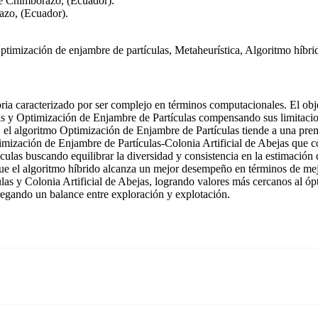
e Chimborazo, (Ecuador).
azo, (Ecuador).
, Optimización de enjambre de partículas, Metaheurística, Algoritmo hí
a caracterizado por ser complejo en términos computacionales. El objeti
jas y Optimización de Enjambre de Partículas compensando sus limitacion
e, el algoritmo Optimización de Enjambre de Partículas tiende a una pre
mización de Enjambre de Partículas-Colonia Artificial de Abejas que co
ulas buscando equilibrar la diversidad y consistencia en la estimación 
que el algoritmo híbrido alcanza un mejor desempeño en términos de me
as y Colonia Artificial de Abejas, logrando valores más cercanos al óp
egando un balance entre exploración y explotación.