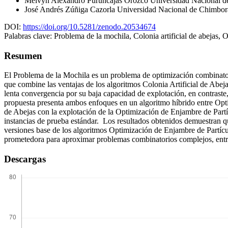
Melvyn Alexandro Puruncajas Orozco
Universidad Nacional d
José Andrés Zúñiga Cazorla
Universidad Nacional de Chimbor
DOI:
https://doi.org/10.5281/zenodo.20534674
Palabras clave:
Problema de la mochila, Colonia artificial de abejas
Resumen
El Problema de la Mochila es un problema de optimización combinatori
que combine las ventajas de los algoritmos Colonia Artificial de Abe
lenta convergencia por su baja capacidad de explotación, en contrast
propuesta presenta ambos enfoques en un algoritmo híbrido entre Opti
de Abejas con la explotación de la Optimización de Enjambre de Partíc
instancias de prueba estándar. Los resultados obtenidos demuestran 
versiones base de los algoritmos Optimización de Enjambre de Partícul
prometedora para aproximar problemas combinatorios complejos, entr
Descargas