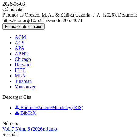
2026-06-03
Cómo citar
Puruncajas Orozco, M. A., & Zúñiga Cazorla, J. A. (2026). Desarroll
https://doi.org/10.5281/zenodo.20534674
Formatos de citación
ACM
ACS
APA
ABNT
Chicago
Harvard
IEEE
MLA
Turabian
Vancouver
Descargar Cita
Endnote/Zotero/Mendeley (RIS)
BibTeX
Número
Vol. 7 Núm. 6 (2026): Junio
Sección