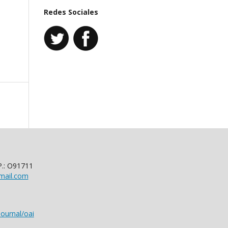
Redes Sociales
P.: O91711
mail.com
ournal/oai