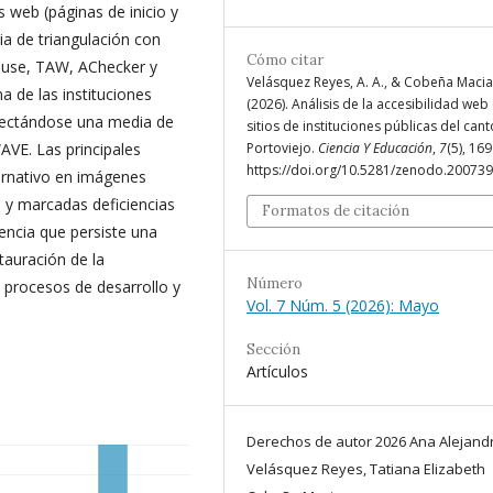
s web (páginas de inicio y
ia de triangulación con
Cómo citar
ouse, TAW, AChecker y
Velásquez Reyes, A. A., & Cobeña Macias
 de las instituciones
(2026). Análisis de la accesibilidad web
etectándose una media de
sitios de instituciones públicas del can
Portoviejo.
Ciencia Y Educación
,
7
(5), 169
AVE. Las principales
https://doi.org/10.5281/zenodo.20073
ternativo en imágenes
2) y marcadas deficiencias
Formatos de citación
dencia que persiste una
stauración de la
Número
 procesos de desarrollo y
Vol. 7 Núm. 5 (2026): Mayo
Sección
Artículos
Derechos de autor 2026 Ana Alejand
Velásquez Reyes, Tatiana Elizabeth