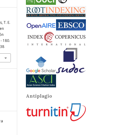
, T. E.
 en
tón
 - 180.
938
Antiplagio
ra