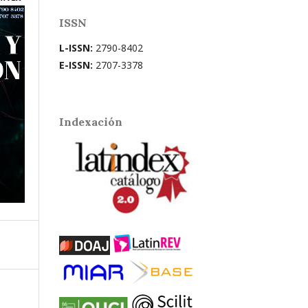
ISSN
L-ISSN:
2790-8402
E-ISSN:
2707-3378
Indexación