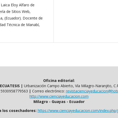
 Laica Eloy Alfaro de
ría de Sitios Web,
ja, (Ecuador). Docente de
sidad Técnica de Manabí,
Oficina editorial:
l ECUATESIS
|
Urbanización Campo Abierto, Vía Milagro-Naranjito, C.
​​+ 5930958779563
|
Correo electrónico:
revistacienciayeducacion@hot
http://www.cienciayeducacion.com
Milagro - Guayas - Ecuador
a los cosechadores:
https://www.cienciayeducacion.com/index.php/j