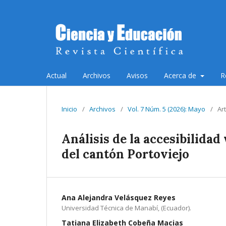
Actual
Archivos
Avisos
Acerca de
R
Inicio
/
Archivos
/
Vol. 7 Núm. 5 (2026): Mayo
/
Ar
Análisis de la accesibilidad
del cantón Portoviejo
Ana Alejandra Velásquez Reyes
Universidad Técnica de Manabí, (Ecuador).
Tatiana Elizabeth Cobeña Macias