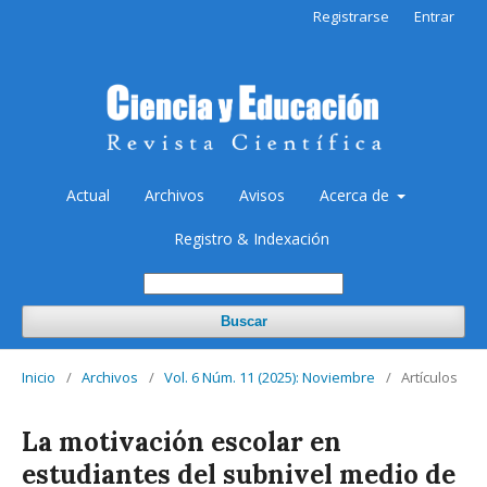
Registrarse
Entrar
Actual
Archivos
Avisos
Acerca de
Registro & Indexación
Buscar
Inicio
/
Archivos
/
Vol. 6 Núm. 11 (2025): Noviembre
/
Artículos
La motivación escolar en
estudiantes del subnivel medio de