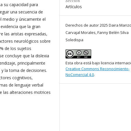
Sección
 a su capacidad para
Artículos
seguir una secuencia de
el medio y únicamente el
Derechos de autor 2025 Daira Marizo
 evidencia que la gran
Carvajal Morales, Fanny Belén Silva
e las aristas expresadas,
Soledispa
 factores neurológicos sobre
% de los sujetos
se concluye que la dislexia
endizaje, principalmente
Esta obra está bajo licencia internac
Creative Commons Reconocimiento-
 y la toma de decisiones.
NoComercial 4.0
.
tores cognitivos,
emas de lenguaje verbal
e las alteraciones motrices