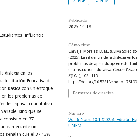
PDF
HTML
Publicado
2025-10-18
Estudiantes, Influencia
Cómo citar
Carvajal Morales, D. M., & Silva Soledispa
(2025). La influencia de la dislexia en lo
problemas de aprendizaje en estudian
una institución educativa.
Ciencia Y Educ
la dislexia en los
6
(10.1), 102 - 113.
a Institución Educativa de
https://doi.org/10.5281/zenodo.17619
ación básica con un enfoque
Formatos de citación
ia en los problemas de
ón descriptiva, cuantitativa
variable, sino que se
Número
a consistió en 37
Vol. 6 Núm. 10.1 (2025): Edición Es
UNEMI
onados mediante un
ados señalan que el 37,13%