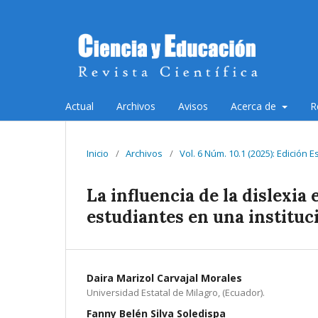
Actual
Archivos
Avisos
Acerca de
R
Inicio
/
Archivos
/
Vol. 6 Núm. 10.1 (2025): Edición 
La influencia de la dislexia
estudiantes en una instituc
Daira Marizol Carvajal Morales
Universidad Estatal de Milagro, (Ecuador).
Fanny Belén Silva Soledispa