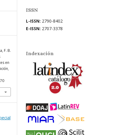
ISSN
L-ISSN:
2790-8402
E-ISSN:
2707-3378
, F. B.
Indexación
s
tes en
ación
,
970
pecial