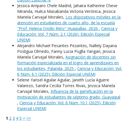
Jessica Amparo Chele Madrid, Jahaira Katherine Cheve
Miranda, Huilca Masabanda Victoria Verónica, Jessica
Mariela Carvajal Morales,
Los dispositivos móviles en la
atención en estudiantes de cuarto año, de la escuela
"Prof. Helena Criollo Reto" Huaquillas, 2026
,
Ciencia y
Educación: Vol. 7 Núm. 2.1 (2026): Edición Especial
UNEMI
Alejandro Michael Pesantes Pezantes, Nallely Dayana
Posligua Olmedo, Fanny Lucia Puglla Yangari, Jessica
Mariela Carvajal Morales,
Asignación de docentes sin
formación especializada en el logro de aprendizajes en
los estudiantes, Palanda, 2025
,
Ciencia y Educación: Vol.
6 Núm. 6.1 (2025): Edición Especial UNEMI
Selene Yarisel Aguilar Aguilar, Janeth Lucía Aguirre
Valarezo, Sandra Cecilia Torres Rivas, Jessica Mariela
Carvajal Morales,
Influencia de la gamificación en la
motivación de estudiantes de séptimo grado, Guayaquil
,
Ciencia y Educación: Vol. 6 Núm. 10.1 (2025): Edición
Especial UNEMI
1
2
3
4
5
>
>>