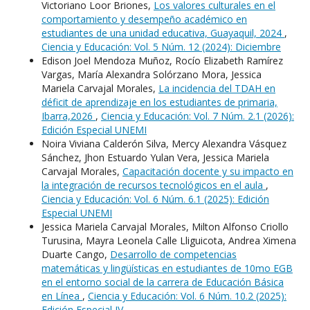
Victoriano Loor Briones,
Los valores culturales en el
comportamiento y desempeño académico en
estudiantes de una unidad educativa, Guayaquil, 2024
,
Ciencia y Educación: Vol. 5 Núm. 12 (2024): Diciembre
Edison Joel Mendoza Muñoz, Rocío Elizabeth Ramírez
Vargas, María Alexandra Solórzano Mora, Jessica
Mariela Carvajal Morales,
La incidencia del TDAH en
déficit de aprendizaje en los estudiantes de primaria,
Ibarra,2026
,
Ciencia y Educación: Vol. 7 Núm. 2.1 (2026):
Edición Especial UNEMI
Noira Viviana Calderón Silva, Mercy Alexandra Vásquez
Sánchez, Jhon Estuardo Yulan Vera, Jessica Mariela
Carvajal Morales,
Capacitación docente y su impacto en
la integración de recursos tecnológicos en el aula
,
Ciencia y Educación: Vol. 6 Núm. 6.1 (2025): Edición
Especial UNEMI
Jessica Mariela Carvajal Morales, Milton Alfonso Criollo
Turusina, Mayra Leonela Calle Lliguicota, Andrea Ximena
Duarte Cango,
Desarrollo de competencias
matemáticas y lingüísticas en estudiantes de 10mo EGB
en el entorno social de la carrera de Educación Básica
en Línea
,
Ciencia y Educación: Vol. 6 Núm. 10.2 (2025):
Edición Especial IV