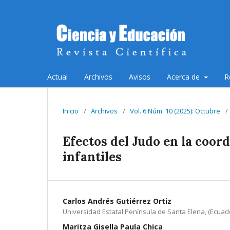
Actual
Archivos
Avisos
Acerca de
R
Inicio
/
Archivos
/
Vol. 6 Núm. 10 (2025): Octubre
/
Efectos del Judo en la coor
infantiles
Carlos Andrés Gutiérrez Ortiz
Universidad Estatal Península de Santa Elena, (Ecuado
Maritza Gisella Paula Chica