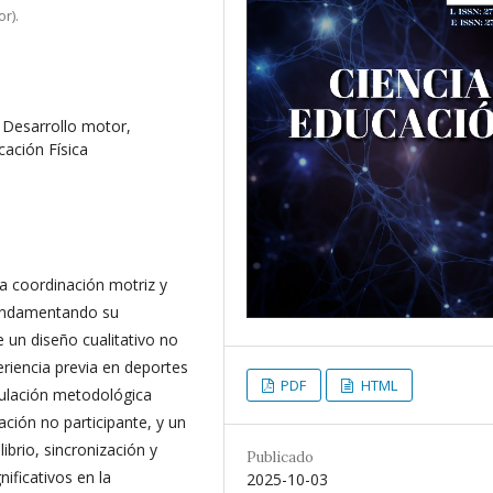
r).
, Desarrollo motor,
cación Física
la coordinación motriz y
fundamentando su
e un diseño cualitativo no
eriencia previa en deportes
PDF
HTML
ulación metodológica
ción no participante, y un
brio, sincronización y
Publicado
ificativos en la
2025-10-03