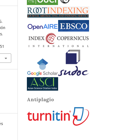
G.
ción
s.
551
Antiplagio
és
a