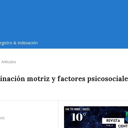
egistro & Indexación
Artículos
dinación motriz y factores psicosocial
r).