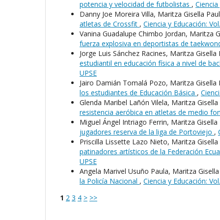
potencia y velocidad de futbolistas
,
Ciencia
Danny Joe Moreira Villa, Maritza Gisella Pau
atletas de Crossfit
,
Ciencia y Educación: Vol.
Vanina Guadalupe Chimbo Jordan, Maritza Gi
fuerza explosiva en deportistas de taekwo
Jorge Luis Sánchez Racines, Maritza Gisella
estudiantil en educación física a nivel de bac
UPSE
Jairo Damián Tomalá Pozo, Maritza Gisella 
los estudiantes de Educación Básica
,
Cienci
Glenda Maribel Lañón Vilela, Maritza Gisella
resistencia aeróbica en atletas de medio f
Miguel Ángel Intriago Ferrin, Maritza Gisella
jugadores reserva de la liga de Portoviejo
,
Priscilla Lissette Lazo Nieto, Maritza Gisell
patinadores artísticos de la Federación Ecu
UPSE
Angela Marivel Usuño Paula, Maritza Gisella
la Policía Nacional
,
Ciencia y Educación: Vol.
1
2
3
4
>
>>