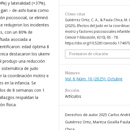
4%) y lateralidad (+37%).
-gari – de-ashi-barai como
Cómo citar
n psicosocial, se eliminó
Gutiérrez Ortiz, C. A., & Paula Chica, M. 
e redujeron los incidentes
(2025). Efectos del Judo en la coordina
motriz y factores psicosociales infantile
es, con un 80% de
Ciencia Y Educación
,
6
(10), 65 - 78.
fluida asociada a
https://doi.org/10.5281/zenodo.17467
dentificaron: edad óptima 8
cnica destacaron los ukemi
Formatos de citación
l produjo una reducción
a sistemática de judo
Número
r la coordinación motriz e
Vol. 6 Núm. 10 (2025): Octubre
s en la infancia. Se
ulos de 8 semanas con 1
Sección
Artículos
llazgos respaldan la
ón física.
Derechos de autor 2025 Carlos Andr
Gutiérrez Ortiz, Maritza Gisella Paul
Chica