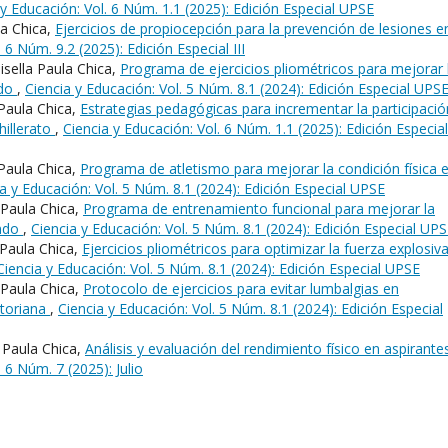
 y Educación: Vol. 6 Núm. 1.1 (2025): Edición Especial UPSE
la Chica,
Ejercicios de propiocepción para la prevención de lesiones e
 6 Núm. 9.2 (2025): Edición Especial III
sella Paula Chica,
Programa de ejercicios pliométricos para mejorar 
ndo
,
Ciencia y Educación: Vol. 5 Núm. 8.1 (2024): Edición Especial UPS
 Paula Chica,
Estrategias pedagógicas para incrementar la participació
hillerato
,
Ciencia y Educación: Vol. 6 Núm. 1.1 (2025): Edición Especial
Paula Chica,
Programa de atletismo para mejorar la condición física 
a y Educación: Vol. 5 Núm. 8.1 (2024): Edición Especial UPSE
 Paula Chica,
Programa de entrenamiento funcional para mejorar la
ondo
,
Ciencia y Educación: Vol. 5 Núm. 8.1 (2024): Edición Especial UP
 Paula Chica,
Ejercicios pliométricos para optimizar la fuerza explosiv
Ciencia y Educación: Vol. 5 Núm. 8.1 (2024): Edición Especial UPSE
a Paula Chica,
Protocolo de ejercicios para evitar lumbalgias en
atoriana
,
Ciencia y Educación: Vol. 5 Núm. 8.1 (2024): Edición Especial
 Paula Chica,
Análisis y evaluación del rendimiento físico en aspirante
 6 Núm. 7 (2025): Julio