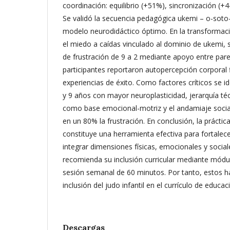
coordinación: equilibrio (+51%), sincronización (+4
Se validó la secuencia pedagógica ukemi – o-soto
modelo neurodidáctico óptimo. En la transformació
el miedo a caídas vinculado al dominio de ukemi, s
de frustración de 9 a 2 mediante apoyo entre par
participantes reportaron autopercepción corporal 
experiencias de éxito. Como factores críticos se i
y 9 años con mayor neuroplasticidad, jerarquía té
como base emocional-motriz y el andamiaje socia
en un 80% la frustración. En conclusión, la práctic
constituye una herramienta efectiva para fortalece
integrar dimensiones físicas, emocionales y sociale
recomienda su inclusión curricular mediante mód
sesión semanal de 60 minutos. Por tanto, estos ha
inclusión del judo infantil en el currículo de educaci
Descargas