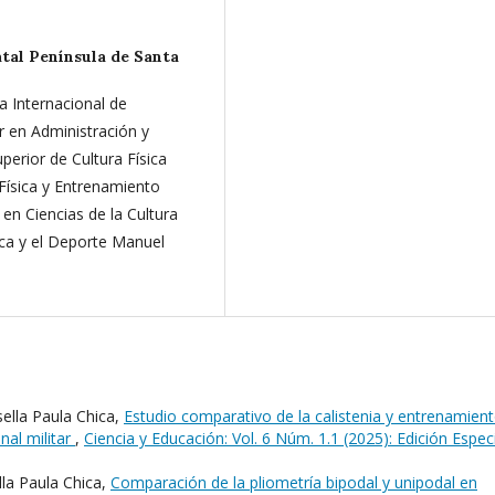
tal Península de Santa
a Internacional de
r en Administración y
uperior de Cultura Física
Física y Entrenamiento
 en Ciencias de la Cultura
sica y el Deporte Manuel
ella Paula Chica,
Estudio comparativo de la calistenia y entrenamien
nal militar
,
Ciencia y Educación: Vol. 6 Núm. 1.1 (2025): Edición Espec
la Paula Chica,
Comparación de la pliometría bipodal y unipodal en