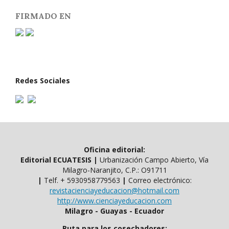
FIRMADO EN
Redes Sociales
Oficina editorial:
Editorial ECUATESIS
|
Urbanización Campo Abierto, Vía
Milagro-Naranjito, C.P.: O91711
|
Telf. ​​+ 5930958779563
|
Correo electrónico:
revistacienciayeducacion@hotmail.com
http://www.cienciayeducacion.com
Milagro - Guayas - Ecuador
Ruta para los cosechadores: