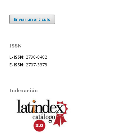
Enviar un artículo
ISSN
L-ISSN:
2790-8402
E-ISSN:
2707-3378
Indexación