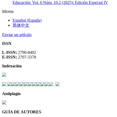
Educación: Vol. 6 Núm. 10.2 (2025): Edición Especial IV
Idioma
Español (España)
简体中文
Enviar un artículo
ISSN
L-ISSN:
2790-8402
E-ISSN:
2707-3378
Indexación
Antiplagio
GUÍA DE AUTORES