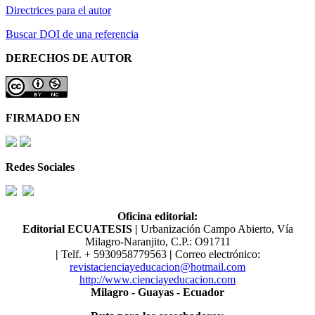
Directrices para el autor
Buscar DOI de una referencia
DERECHOS DE AUTOR
FIRMADO EN
Redes Sociales
Oficina editorial:
Editorial ECUATESIS
|
Urbanización Campo Abierto, Vía
Milagro-Naranjito, C.P.: O91711
|
Telf. ​​+ 5930958779563
|
Correo electrónico:
revistacienciayeducacion@hotmail.com
http://www.cienciayeducacion.com
Milagro - Guayas - Ecuador