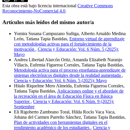
Esta obra está bajo licencia internacional
Creative Commons
Reconocimiento-NoComercial 4.0
.
Artículos más leídos del mismo autor/a
Yomira Susana Campuzano Suñiga, Alberto Arnaldo Medina
León, Tatiana Tapia Bastidas,
Entorno virtual de aprendizaje
con metodologías activas para el fortalecimiento de la
motivación
,
Ciencia y Educación: Vol. 6 Núm. 5 (2025):
Mayo
Andrea Libertad Alarcón Ortiz, Amanda Elizabeth Naranjo
Villacis, Eufemia Figueroa Corrales, Tatiana Tapia Bastidas,
Metodología activa para el proceso enseñanza-aprendizaje de
sistemas electrónicos digitales desde la realidad aumentada
,
Ciencia y Educación: Vol. 6 Núm. 5 (2025): Mayo
Hitalo Riquelme Mero Almeida, Eufemia Figueroa Corrales,
Tatiana Tapia Bastidas,
Aplicaciones online y el abordaje de
la recreación en el área de Educación Física en Básica
Superior
,
Ciencia y Educación: Vol. 6 Núm. 9 (2025):
Septiembre
Eli Rigoberto Zambrano Toral, Hilda Rocío Vaca Vaca,
Johana del Carmen Parreño Sánchez, Tatiana Tapia Bastidas,
Plan de actividades con herramientas digitales en el
rendimiento académico de los estudiantes
,
Ciencia y