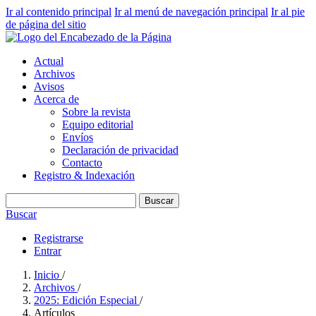
Ir al contenido principal
Ir al menú de navegación principal
Ir al pie
de página del sitio
Actual
Archivos
Avisos
Acerca de
Sobre la revista
Equipo editorial
Envíos
Declaración de privacidad
Contacto
Registro & Indexación
Buscar
Buscar
Registrarse
Entrar
Inicio
/
Archivos
/
2025: Edición Especial
/
Artículos