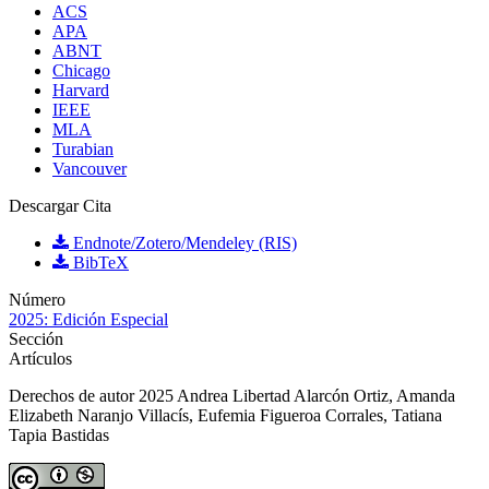
ACS
APA
ABNT
Chicago
Harvard
IEEE
MLA
Turabian
Vancouver
Descargar Cita
Endnote/Zotero/Mendeley (RIS)
BibTeX
Número
2025: Edición Especial
Sección
Artículos
Derechos de autor 2025 Andrea Libertad Alarcón Ortiz, Amanda
Elizabeth Naranjo Villacís, Eufemia Figueroa Corrales, Tatiana
Tapia Bastidas