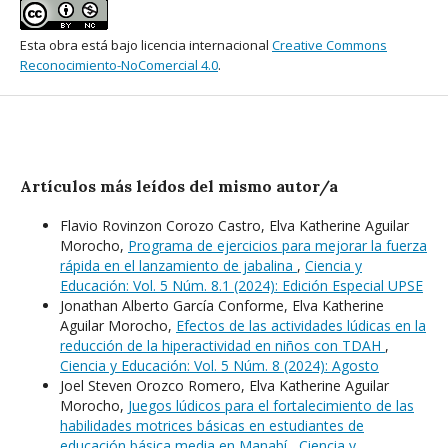
Esta obra está bajo licencia internacional
Creative Commons
Reconocimiento-NoComercial 4.0
.
Artículos más leídos del mismo autor/a
Flavio Rovinzon Corozo Castro, Elva Katherine Aguilar
Morocho,
Programa de ejercicios para mejorar la fuerza
rápida en el lanzamiento de jabalina
,
Ciencia y
Educación: Vol. 5 Núm. 8.1 (2024): Edición Especial UPSE
Jonathan Alberto García Conforme, Elva Katherine
Aguilar Morocho,
Efectos de las actividades lúdicas en la
reducción de la hiperactividad en niños con TDAH
,
Ciencia y Educación: Vol. 5 Núm. 8 (2024): Agosto
Joel Steven Orozco Romero, Elva Katherine Aguilar
Morocho,
Juegos lúdicos para el fortalecimiento de las
habilidades motrices básicas en estudiantes de
educación básica media en Manabí
,
Ciencia y