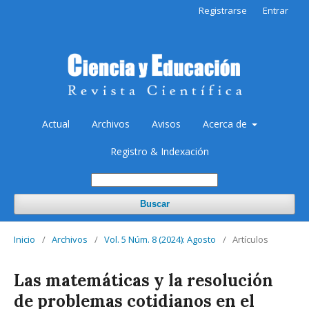
Registrarse
Entrar
Actual
Archivos
Avisos
Acerca de
Registro & Indexación
Buscar
Inicio
/
Archivos
/
Vol. 5 Núm. 8 (2024): Agosto
/
Artículos
Las matemáticas y la resolución
de problemas cotidianos en el