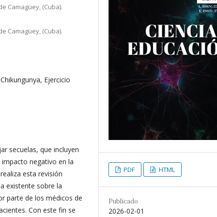
 de Camagüey, (Cuba).
 de Camagüey, (Cuba).
 Chikungunya, Ejercicio
jar secuelas, que incluyen
n impacto negativo en la
PDF
HTML
realiza esta revisión
ia existente sobre la
por parte de los médicos de
Publicado
cientes. Con este fin se
2026-02-01