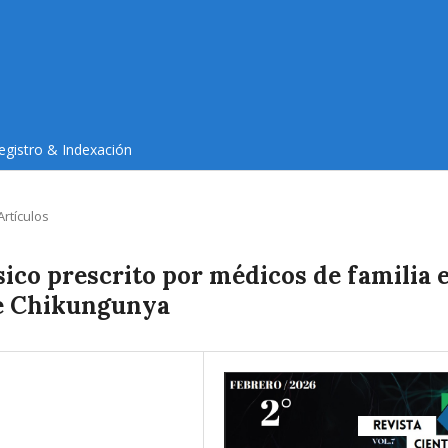
egistro & Indexación
Artículos
ísico prescrito por médicos de familia 
de Chikungunya