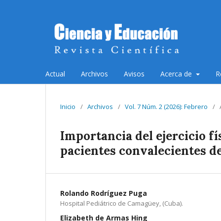
Actual
Archivos
Avisos
Acerca de
R
Inicio
/
Archivos
/
Vol. 7 Núm. 2 (2026): Febrero
/
Importancia del ejercicio f
pacientes convalecientes 
Rolando Rodríguez Puga
Hospital Pediátrico de Camagüey, (Cuba).
Elizabeth de Armas Hing