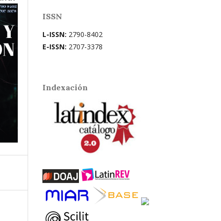
ISSN
L-ISSN:
2790-8402
E-ISSN:
2707-3378
Indexación