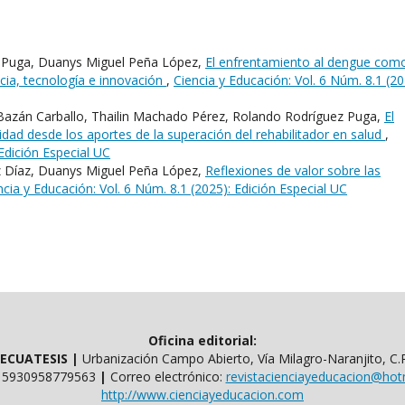
 Puga, Duanys Miguel Peña López,
El enfrentamiento al dengue com
cia, tecnología e innovación
,
Ciencia y Educación: Vol. 6 Núm. 8.1 (20
 Bazán Carballo, Thailin Machado Pérez, Rolando Rodríguez Puga,
El
idad desde los aportes de la superación del rehabilitador en salud
,
 Edición Especial UC
 Díaz, Duanys Miguel Peña López,
Reflexiones de valor sobre las
ncia y Educación: Vol. 6 Núm. 8.1 (2025): Edición Especial UC
Oficina editorial:
l ECUATESIS
|
Urbanización Campo Abierto, Vía Milagro-Naranjito, C.
​​+ 5930958779563
|
Correo electrónico:
revistacienciayeducacion@hot
http://www.cienciayeducacion.com