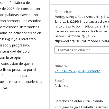
ospital Pediátrico de
 de 2025. Se consultaron
Cómo citar
ando palabras clave como
Rodríguez Puga, R., de Armas Hing, E., 
ción primaria. Los estudios
Sánchez, L. (2026). Importancia del ejer
físico prescrito por médicos de familia
 y revisiones sistemáticas
pacientes convalecientes de Chikunguny
adas en actividad física en
Ciencia Y Educación
,
7
(2), 16 - 26.
chikungunya. Entretanto,
https://doi.org/10.5281/zenodo.18501
visado y progresivo,
Formatos de citación
 intensidad del dolor
con la terapia
a conclusión de que la
Número
 físico prescrito por el
Vol. 7 Núm. 2 (2026): Febrero
va fundamental para
Sección
ecuelas musculoesqueléticas
Artículos
unya.
Derechos de autor 2026 Rolando
Rodríguez Puga, Elizabeth de Armas 