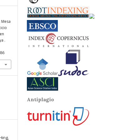
& Mesa
cicio
 en
a .
486
Antiplagio
Hing,