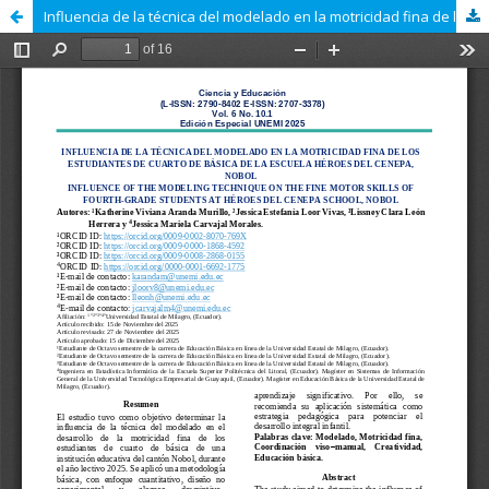
Influencia de la técnica del modelado en la motricidad fina de los estudiantes de cuarto de básica de la escuela héroes del Cenepa, Nobol