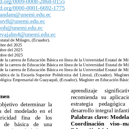
id.org/0009
-
0008
-
2868
-
0155
id.org/0000
-
0001
-
6692
-
1775
randam@unemi.edu.ec
oorv8@unemi.edu.ec
eonh@unemi.edu.ec
arvajalm4@unemi.edu.ec
statal de Milagro, (Ecuador).
mbre del 2025
bre del 2025
mbre del 2025 
e la carrera de Educación Básica en línea de la Universidad Estatal de Mi
e la carrera de Educación Básica en línea de la Universidad 
Estatal de Mi
e la carrera de Educación Básica en línea de la Universidad Estatal de Mi
ática  de  la  Escuela  Superior  Politécnica  del  Litoral, 
(Ecuador).  Magíster
lógica Empresarial de Guayaquil, (Ecuador). Magíster en Educación Básic
aprendizaje     significativ
men
recomienda  su  aplicaci
estrategia    pedagógica   
objetivo  determinar  la 
desarrollo integral infanti
a  del  modelado  en  el 
Palabras clave:
Modelad
ricidad   fina   de   los 
Coordinación    viso
–
ma
  de   básica   de   una 