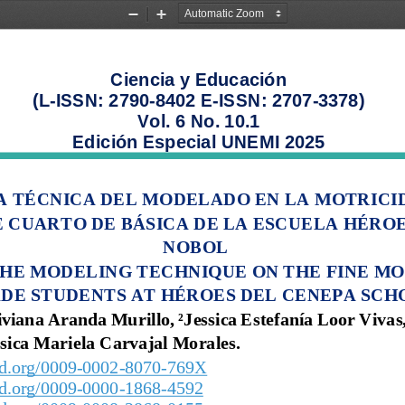
Zoom
Zoom
Out
In
Ciencia y Educación 
(L
-
ISSN: 2790
-
8402 
E
-
ISSN: 2707
-
3378)
Vol. 
6
No. 
10.1
Edición Especial
UNEMI
2025
A TÉCNICA DEL MODELADO EN LA MOTRICIDA
 CUARTO DE BÁSICA DE LA ESCUELA HÉROE
NOBOL
HE MODELING TECHNIQUE ON THE FINE MO
DE STUDENTS AT HÉROES DEL CENEPA SCHO
iviana
Aranda Murillo
,
²
Jessica Estefanía 
Loor Vivas
sica Mariela 
Carvajal Morales
.
id.org/0009
-
0002
-
8070
-
769X
id.org/0009
-
0000
-
1868
-
4592