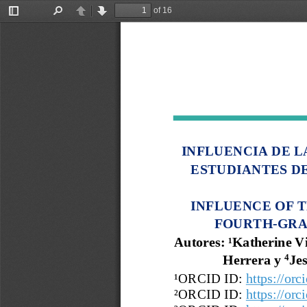
of 16
Toggle
Find
Previous
Next
Sidebar
INFLUENCIA DE L
ESTUDIANTES DE
INFLUENCE OF T
FOURTH
-
GRA
Autor
es
:
¹
Katherine V
4
Herrera
y 
Jes
¹
ORCID ID:
https://orc
²ORCID ID:
https://orc