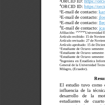
³
ORCID ID:
https://orc
4
ORCID ID:
https://orc
¹
E
-
mail de contacto:
ka
²
E
-
mail de contacto:
jl
³
E
-
mail de contacto:
ll
4
E
-
mail de contacto
:
jc
1*2*3*4*
Afiliación: 
Universidad E
Artículo recibido: 15 de Novie
Art
í
culo revisado: 
27
de Noviem
Art
í
culo aprobado: 
15 de Dicie
¹
Estudiante de Octavo semestre d
²
Estudiante de Octavo semestre d
³
Estudiante de Octavo semestre d
4
Ingeniera  en  Estadística  Inform
General de la Universidad Tecno
Milagro, (Ecuador).
Resu
El  estudio  tuvo  como  
influencia  de  la  técnic
desarrollo   de   la   mot
estudiantes   de   cuarto 