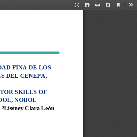
Current
Presentation
Open
Print
Download
Too
View
Mode
D FINA DE LOS 
S DEL CENEPA
, 
TOR SKILLS OF 
OL, 
NOBOL
, 
³
Lissney Clara
León 