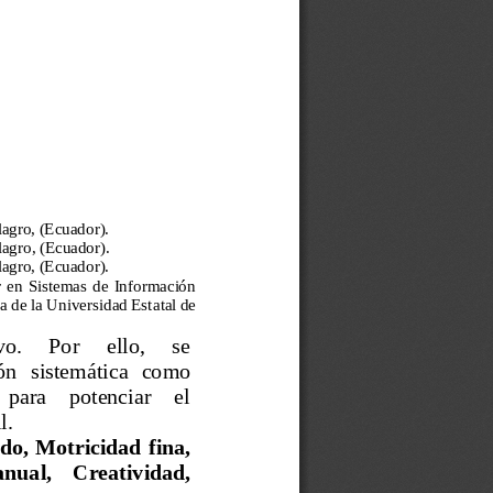
lagro, (Ecuador).
lagro, (Ecuador).
lagro, (Ecuador).
  en  Sistemas  de  Información 
a de la Universidad Est
atal de 
o.     Por     e
llo,     se 
ón  sistemática  como 
 para    potenciar    el 
l.
o, Motricidad fina, 
nual,    Creatividad, 