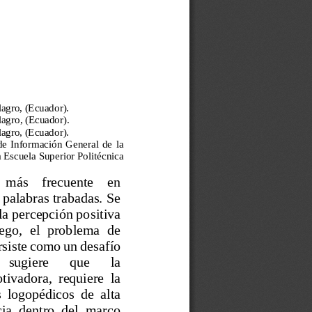
lagro, (Ecuador).
lagro, (Ecuador).
lagro, (Ecuador).
 de  Información  General  de 
la 
a Escuela Superior Politécnica 
  más    frecuente    en 
palabras trabadas. Se 
la percepción positiva 
ego,  el  problema  de 
rsiste como un desafío 
sugiere 
que 
la 
ivadora,  requiere  la 
  logopédicos  de  alta 
ia  dentro  del  marco 