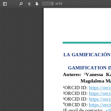
of 20
Toggle
Find
Previous
Next
Sidebar
LA GAMIFICACIÓN
GAMIFICATION I
Autor
es
:
¹
Vanessa  Ka
Magdalena 
Ma
¹
ORCID ID:
https://orc
²ORCID ID:
https://orc
³
ORCID ID:
https://orc
4
ORCID ID:
https://orc
¹
E
-
mail de contacto:
vf