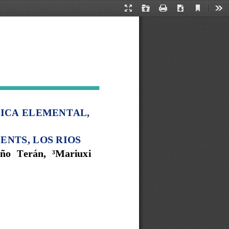
Current
Presentation
Open
Print
Download
Too
View
Mode
ICA ELEMENTAL, 
ENTS,
LOS RIOS
ño 
Terán,
³
Mariuxi 