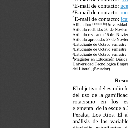
²E
-
mail de contacto:
gc
³
E
-
mail de contacto:
mm
4
E
-
mail de contacto:
jc
4
Afiliación: ¹*²*³*
*Universidad 
Art
í
culo recibido: 
30 de Noviem
Art
í
culo revisado:
15 de  Novie
Art
í
culo aprobado: 
27 de Novie
¹Estudiante de Octavo semestre 
²Estudiante de Octavo semestre 
³Estudiante de Octavo semestre 
4
Magíster  en  Educación  Básica  
Universidad Tecnológica Empres
del Litoral, (Ecuador)
.
Resu
El objetivo del estudio fu
del  uso  de  la  gamificac
rotacismo    en    los    e
elem
ental de la escuela
Peralta,  Los  Ríos.  El  a
análisis  de  las  variabl
dieciséis  estudiantes  d