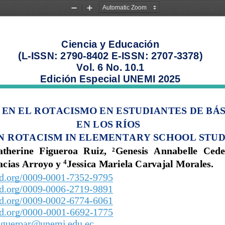
Zoom
Zoom
Out
In
Ciencia y Educación 
(
L
-
ISSN: 2790
-
8402 E
-
ISSN: 2707
-
3378
)
Vol. 
6
No. 
10.1
Edición Especial 
UNEMI 2025
 EN EL ROTACISMO EN ESTUDIANTES DE BÁS
EN 
LOS RÍOS
N ROTACISM IN ELEMENTARY SCHOOL STUD
therine  Figueroa 
Ruiz,
²
Genesis  Annabelle  Cede
4
cias Arroyo
y
Jessica Mariela Carvajal 
Morales
.
id.org/0009
-
0001
-
7352
-
9795
id.org/0009
-
0006
-
2719
-
9
8
91
id.org/0009
-
0002
-
6774
-
6061
id.org/0000
-
0001
-
6692
-
1775
igueroar@unemi.edu.ec