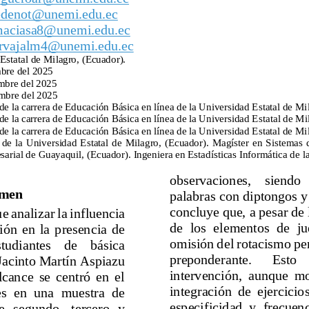
edenot@unemi.edu.ec
aciasa8@unemi.edu.ec
arvajalm4@unemi.edu.ec
Estatal de Milagro, (Ecuador).
bre del 2025
mbre del 2025
mbre del 2025
de la carrera de Educación Básica en línea de la Universidad Estatal de Mi
de la carrera de Educación Básica en línea de la Universidad E
statal de Mi
de la carrera de Educación Básica en línea de la Universidad Estatal de Mi
de  la  Universidad  Estatal  de  Milagro,  (Ecuador).  Magíster  en  Sistemas 
arial de Guayaquil, 
(Ecuador). Ingeniera en Estadísticas Informática de l
obs
ervaciones,    siendo  
men
palabras con diptongos y 
concluye que, a pesar de 
e analizar la influencia 
de  los  elementos  de  ju
ión  en  la  presencia  de 
omisión del rotacismo pe
studiantes    de    básica 
preponderante. 
Esto 
 Jacinto Martín Aspiazu 
i
ntervención,  aunque  mot
lcance  se  centró  en  el 
integración  de  ejercicios
es  en  una  muestra  de 
especificidad  y  frecuenc
e  segundo,  tercero  y 