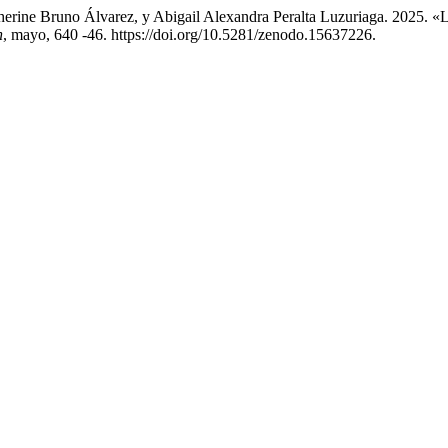
herine Bruno Álvarez, y Abigail Alexandra Peralta Luzuriaga. 2025. «
n
, mayo, 640 -46. https://doi.org/10.5281/zenodo.15637226.