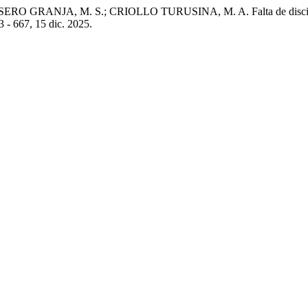
A, M. S.; CRIOLLO TURUSINA, M. A. Falta de disciplina y su e
53 - 667, 15 dic. 2025.