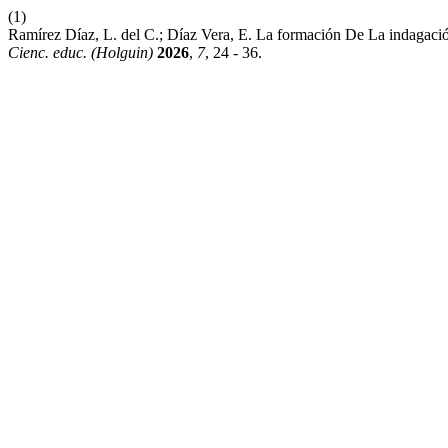
(1)
Ramírez Díaz, L. del C.; Díaz Vera, E. La formación De La indagación
Cienc. educ. (Holguin)
2026
,
7
, 24 - 36.