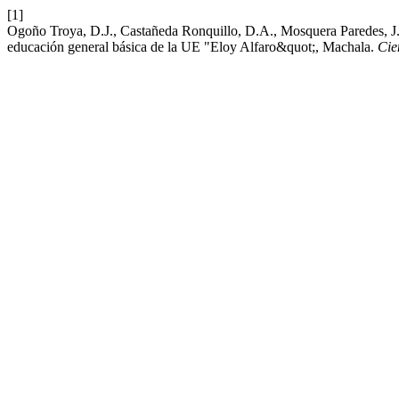
[1]
Ogoño Troya, D.J., Castañeda Ronquillo, D.A., Mosquera Paredes, J.A.
educación general básica de la UE "Eloy Alfaro&quot;, Machala.
Cie