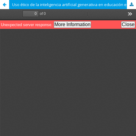
Uso ético de la inteligencia artificial generativa en educación escolar