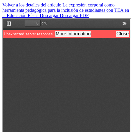
Volver a los detalles del artículo
La expresión corporal como
herramienta pedagógica para la inclusión de estudiantes con TEA en
la Educación Física
Descargar
Descargar PDF