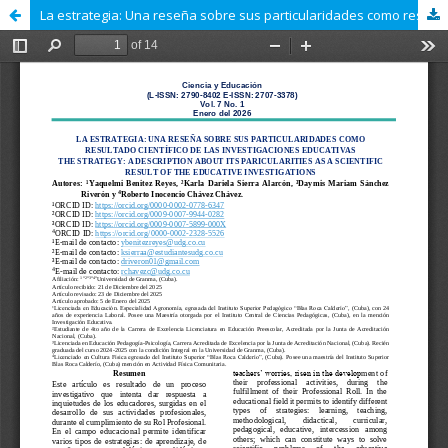
La estrategia: Una reseña sobre sus particularidades como resultado científico de las investigaciones educativas