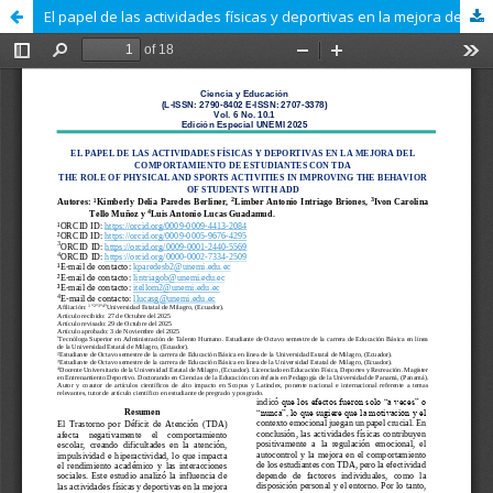
El papel de las actividades físicas y deportivas en la mejora del comportamiento de estudiantes con TDA