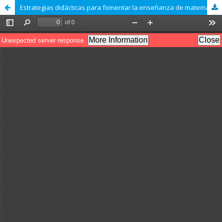
Estrategias didácticas para fomentar la enseñanza de matemáticas en los estudiantes de séptimo grado