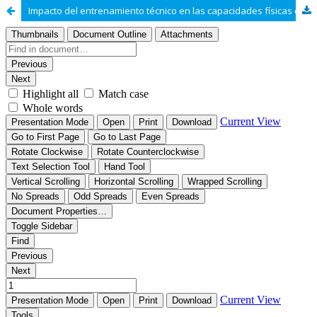
Impacto del entrenamiento técnico en las capacidades físicas en niños futbolistas de 10-12 años