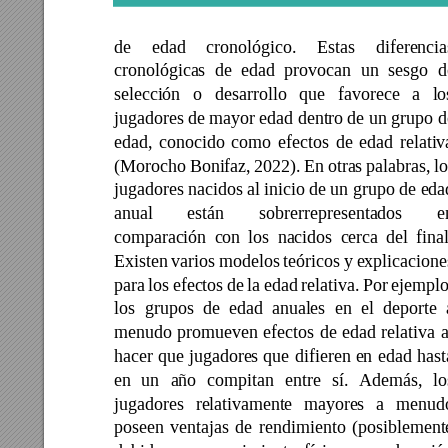
de 
edad 
c
ronológico. 
Estas 
difere
ncia
cronológicas 
de 
edad 
provocan 
un 
sesgo 
d
selección 
o
desarrollo 
que 
favorece 
a 
lo
jugadores de 
mayor edad dentro 
de un grupo d
edad, 
conocido 
como 
e
fectos 
de 
edad 
r
elativ
(Morocho 
Bonifaz, 
2022). 
En 
otras 
palabras, 
lo
jugadores nacidos 
al inicio de 
un grupo de eda
anual 
están 
sobrerrepresentados 
e
comparación 
con 
los 
nacidos 
cerca 
del 
final
Existen 
varios 
modelos 
teóricos 
y 
explicacione
para 
los 
efectos 
de 
la 
edad 
relativa. 
Por 
ejemplo
los 
grupos 
de 
edad 
anuales 
en 
el 
deporte 
menudo 
promueven 
efectos 
de 
edad 
relativa 
a
hacer 
que 
jugadores 
que
difieren 
en 
edad 
h
ast
en 
un 
año 
compitan 
entre 
sí. 
Además, 
lo
jugadores 
relativamente 
mayore
s 
a 
menud
poseen 
ventajas 
de 
rendimi
ento 
(posiblement