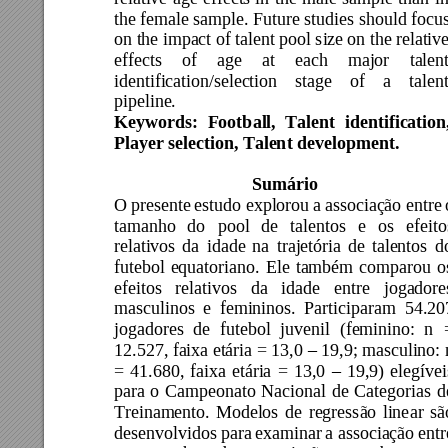
the female sample. Future studies should focus
on the impact of talent pool size
 on the relative
effects 
of 
age 
at 
each 
major 
talent
identification/selection 
stage 
of 
a 
t
alent
pipeline. 
Keywords: 
Football, 
Talent 
identification
Player selection, Talent development. 
Sumário 
O 
presente 
estudo explorou 
a 
associação entre 
tamanho 
do 
pool 
de 
talentos 
e 
os 
efeito
relativos 
da
idade 
na
trajetória 
de 
talentos 
d
futebol 
equatoriano. 
Ele 
também 
comparou 
o
efeitos 
relativos 
da 
idade 
entre 
jogadore
masculinos 
e 
femininos. 
Particip
aram 
54.20
jogadores 
de 
fut
ebol 
juvenil 
(fe
minino: 
n 
12.527, faixa etária = 13,0 
 19,9; masculino: 
–
= 
41.680, 
faixa 
etária 
= 
13,0 
19,9) 
elegív
ei
–
para 
o 
Campeonato 
Na
cional 
de 
Categorias 
d
Treinamento. 
Modelos 
de 
regressão 
line
ar 
sã
desenvolvidos 
para 
ex
aminar 
a associação 
entr