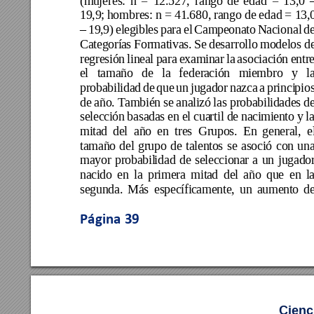
(
mu
jer
es
:
n 
= 
1
2.
527
, 
ran
go 
de
eda
d
=
13,
0 
19
,9
; h
omb
re
s:
 n 
=
 41
.68
0,
 ra
n
go
 de
 ed
ad
 = 1
3,
19
,9)
el
eg
ibl
es
pa
ra 
el
Cam
p
eo
na
to
N
ac
ion
al
de
–
Ca
teg
orí
a
s 
For
mat
iva
s. 
Se 
de
sar
ro
l
lo
 mo
del
os 
de
r
eg
re
sió
n 
lin
ea
l 
p
ar
a 
e
xam
in
ar 
la 
aso
c
ia
c
ió
n 
e
n
tr
e
e
l 
ta
ma
ño
de
la
fe
der
a
ci
ó
n 
mi
e
mb
ro
y 
l
pr
oba
b
il
ida
d 
de
qu
e 
un 
j
u
ga
d
or 
na
z
ca
a 
pr
in
ci
pio
de
 a
ño
. T
amb
ié
n 
se
an
a
li
zó
las
pr
o
ba
bi
l
id
a
de
s 
de
se
lec
ció
n 
ba
sa
da
s 
e
n 
e
l 
c
ua
rti
l
 d
e 
na
ci
mie
n
to
y 
la
mi
ta
d 
de
l 
a
ñ
o 
en
t
re
s 
Gr
upo
s
. 
En
gen
era
l, 
e
ta
mañ
o 
del
gr
up
o 
de
ta
le
n
to
s 
se 
as
oci
ó 
co
n 
un
ma
yor
pr
o
ba
b
il
ida
d 
de
se
lec
cio
nar
a 
u
n 
ju
gad
o
na
ci
do
e
n 
la 
pr
ime
ra 
m
ita
d 
de
l 
añ
o 
qu
e 
en
la
se
gun
da.
Má
s 
es
pe
c
íf
ic
ame
nte
, 
un
au
me
nt
o 
d
Página 
39
Cienc