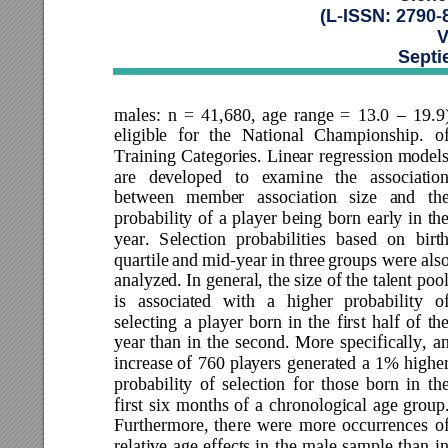
(L-ISSN: 2790-
V
Septi
males: 
n 
= 
41,680, 
age 
range 
= 
13.0 
19.9)
–
eligible 
for 
the 
National 
Championship. 
of
Training 
Categories. 
Linear 
regression 
models
are 
developed 
to 
exami
ne 
the 
association
between 
member 
assoc
iation 
size 
and 
the
probability 
of 
a 
player 
b
eing 
born 
early 
i
n 
the
year. 
Selection 
probabil
ities 
based 
on 
birth
quartile 
and 
mid-year 
in three 
groups were also
analyzed. In general, 
the size 
of the 
talent pool
is 
associated 
with 
a
higher 
probability 
of
selecting 
a 
player 
born 
in 
the 
first 
half 
of 
the
year 
than
in 
the 
second. 
More 
specifically, 
an
increase 
of 
760 
players 
generated 
a 
1% 
higher
probability 
of 
selection 
for 
those 
born 
in 
the
first 
six 
months 
of 
a 
chronological 
age 
group
Furthermore, 
the
re 
were 
more 
occurrences 
of
relative 
age 
effects 
in
the 
male 
sample 
than 
in