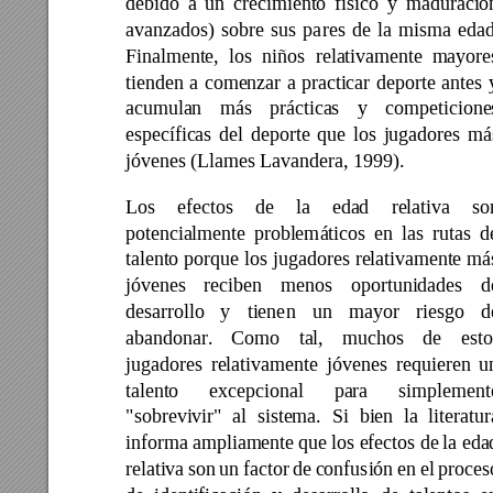
debido 
a 
un 
crecimiento 
físico 
y 
maduració
avanzados) 
sobre 
sus 
pa
res 
de 
la 
misma 
edad
Finalmente, 
los 
niños 
relativamente 
mayore
tienden 
a 
comenzar 
a 
practicar 
d
eporte 
antes 
acumulan 
más 
prácticas 
y 
competicione
específicas 
del 
deporte 
que 
los 
jugadores 
má
jóvenes (Llames Lavandera, 1999). 
Los 
efectos 
de 
la 
eda
d 
relativa 
so
potencialmente 
problem
áticos 
en 
las 
rutas 
d
talento 
porque 
los 
jugadores 
relativamente 
má
jóvenes 
reciben 
m
enos 
oportunidades 
d
desarrollo 
y 
tiene
n 
un 
mayor 
riesgo 
d
abandonar. 
Como 
tal, 
muchos 
de 
esto
jugadores 
relativam
ente 
jóvenes 
requieren 
u
talento 
excepcional 
para 
simplement
"sobrevivir" 
al 
sistema. 
Si 
bien 
la 
liter
atur
informa ampliame
nte que los e
fectos de 
la eda
relativa 
son 
un 
factor 
de 
confusión 
en 
el 
proces