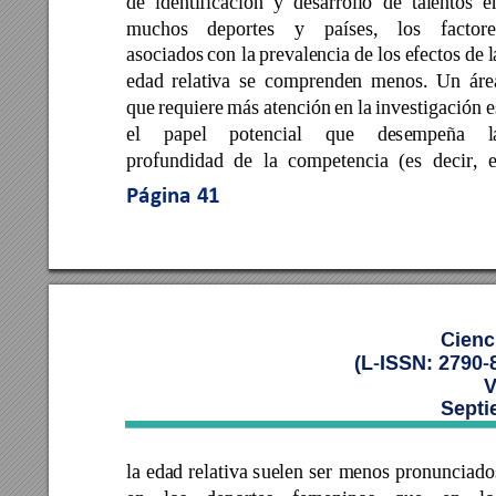
de 
identificación 
y 
desarrollo 
de 
talentos 
e
muchos 
deportes 
y 
países, 
los 
factore
asociados 
con la 
prevalencia 
de los 
efectos 
de 
l
edad 
relativa 
se 
comprenden 
menos. 
Un 
áre
que 
requiere 
más 
atención 
en 
la 
investigación 
e
el 
papel 
potencial 
que 
desempeña
l
profundidad 
de 
la 
com
petencia 
(es 
de
cir, 
e
Página 
41
Cienc
(L-ISSN: 2790-
V
Septi
la 
edad 
relativa 
suelen 
ser 
menos pronunciado