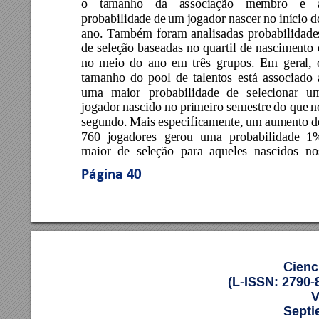
o 
tamanho 
da 
associação 
membro 
e 
probabilidade 
de 
um 
jogador 
nascer 
no 
início 
d
ano. 
Também 
foram 
anali
sadas 
probabilidade
de 
seleção 
baseadas 
no 
quartil 
de 
nascimento 
no 
meio 
do 
ano 
em 
três
grupos. 
Em 
geral, 
tamanho 
do 
pool 
de 
talentos 
está 
associado 
uma 
maior 
probabilidade 
de 
s
elecionar 
u
jogador 
nascido 
no 
primeiro 
semestre 
do que 
n
segundo. 
Mais 
especificamente, 
um 
aumento 
d
760 
jogadores 
gerou 
u
ma 
probabilidade 
1
maior 
de 
seleção 
para 
aqueles 
nascidos 
no
Página 
40
Cienc
(L-ISSN: 2790-
V
Septi