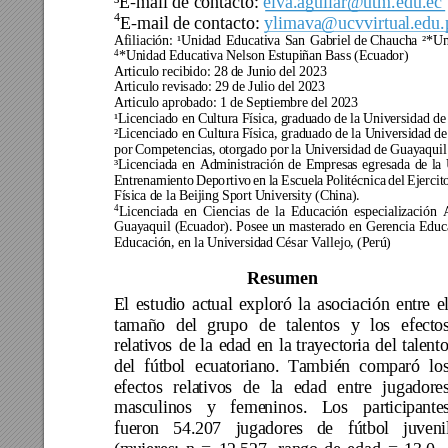
³E-mail de contacto:
elva.aguilar@utm.edu.ec
4
E-mail de contacto:
ylimava@ucvvirtua
l.edu.
Afiliación: 
¹Unidad 
Educativa 
San 
Gabriel 
de
 Chaucha 
²*
Un
4
*Unidad Educativa Nelson Estupiñan Bass (Ecuador) 
Articulo recibido: 28 de Junio del 2023 
Articulo revisado: 29 de Julio del 2023 
Articulo aprobado: 1 de Septiembre del 2023 
¹Licenciado en Cultura Física, graduado de la Universidad de
²Licenciado 
en Cultura Física, 
graduado de 
la Univ
ersidad d
por Competencias, otorgado por la Universidad de Guayaquil 
³Licenciada 
en 
Admi
nistración 
de 
Empresa
s 
egresada 
de 
la 
Entrenamiento 
Depo
rtivo 
en 
la 
Escuela 
Politécnica 
d
el 
Ejercit
Física de la Beijing Sport University (China). 
4
Licenciada 
en 
Ciencias 
de 
la 
Edu
cación 
especialización 
Guayaquil 
(Ecuador). 
Posee 
un 
masterado 
en 
Ge
rencia 
Ed
uc
Educación, en la Universidad César Vallejo, (Perú) 
Resumen 
E
l 
es
tud
i
o 
ac
tua
l 
e
xp
lo
r
ó 
la
as
oc
iac
i
ón
en
tr
e 
e
ta
mañ
o 
de
l 
gr
upo
de
ta
len
tos
y 
lo
s 
ef
e
ct
o
r
el
a
ti
vo
s 
de
la
e
da
d
e
n 
la
tra
yec
to
r
ia
de
l 
ta
le
nto
de
l 
f
út
bo
l 
ec
u
at
or
ian
o
. 
Ta
mb
ié
n
co
m
pa
ró
lo
e
fe
c
to
s 
re
la
tiv
o
s 
de 
la
e
da
d
en
tr
e
ju
ga
dor
e
ma
sc
ul
in
o
s 
y 
fe
me
nin
os
.
L
os
par
tic
i
pa
n
te
f
ue
ro
n 
54
.
20
7 
j
ug
a
do
re
s 
d
e 
fú
tbo
l
ju
ve
n
i