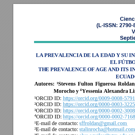
Cienc
(L-ISSN: 2790-
V
Septi
L
A
P
R
E
V
A
L
E
N
CI
A
D
E
L
A
ED
A
D
 Y
SU
I
N
E
L
 F
Ú
T
B
T
H
E 
PR
E
V
A
L
EN
CE
O
F 
A
G
E 
AN
D
 I
T
S 
I
E
C
U
AD
Autor
es
:
¹Stevens 
Fulton 
Figueroa 
Roldan
Morocho y 
Yessenia Alexandra Li
4
¹ORCID ID:
https://orcid.org/0009-0008-579
²ORCID ID:
https://orcid.org/0000-0003-322
³ORCID ID:
https://orcid.org/0000-0002-300
4
ORCID ID:
https://orcid.org/0000-0002-716
¹E-mail de contacto:
sffroldan@gmail.com
²E-mail de contacto:
stalinrocha@hotmail.com