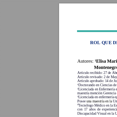
ROL QUE D
¹Elisa Marí
Autor
es
:
Montenegro
Articulo recibido: 27 de Abr
Articulo revisado: 2 de May
Articulo aprobado: 
14
 d
e Ju
¹Doctorando en Ciencias de 
²Licenciada en Enfermería 
maestría mención Gerencia d
³Licenciada 
en 
enfermería 
e
Posee 
una maestría en la 
Un
4
Tecnólogo Médico en la 
Es
con 
17 
años 
de 
experienci
Di
scapacidad Visual en la 