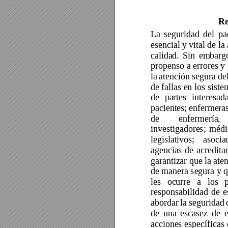
R
La 
segurid
ad 
del 
pa
esencial y vital de la
calidad. 
Sin 
embargo
propenso a errores y 
la 
atención segura 
del
de fallas en
 los siste
de 
partes 
interesada
pacientes; 
enfermeras
de 
enfermería, 
investigadores; 
médi
legislativos; 
asocia
agencias 
de 
a
credita
garantizar que la aten
de manera segura y 
les 
ocurre 
a 
los 
responsabilidad 
de 
e
abordar 
la 
seguridad 
de 
una 
escasez 
de 
acciones esp
ecíficas 