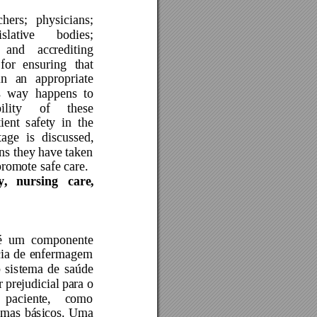
chers; 
physicians; 
islative 
bodies; 
and 
accrediting 
for 
ensuring 
that 
in 
an 
appropriate 
 
way 
happ
ens 
to 
ility 
of 
these 
ie
nt 
safe
ty 
in 
the 
tage 
is 
discussed, 
ns 
they have taken 
promote safe care. 
y, 
nursing 
care, 
 
é 
um 
componente 
ia 
de 
enfermagem 
 
sis
tema 
de 
saúde 
r pre
judi
cial 
para o 
paciente, 
como 
emas 
básicos. 
Uma 