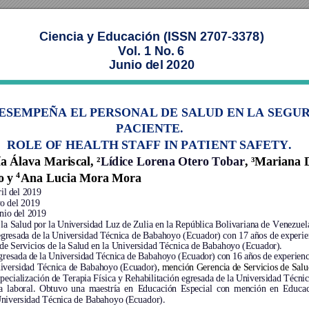
Ciencia y Educación (ISSN 2707-3378) 
Vol. 1 No. 6 
Junio del 2020 
ESEMPEÑA EL PERSONAL DE SALUD EN LA SEGUR
PACIENTE. 
ROLE OF HEALTH STAFF IN PATIENT SAFETY.
a Álava Mariscal, ²
Lídice Lorena Otero Tobar
, ³Mariana D
 y 
Ana Lucia Mora Mora
4
il del 2019  
o del 2019 
nio del 2019 
la Salud por la Universidad Luz de Zulia en la República Bolivariana 
de 
Venezuela
egresada 
de la Universidad Técnica de Babahoyo (Ecu
ador) con 17 años de experie
e Servicios de la Salud en la Universidad Técnica de Babahoyo (Ecuador). 
gresada 
de 
la 
Universidad 
Téc
nica 
de 
Babahoyo (Ecuad
or) c
on 
16 
años 
de 
e
xperienc
iversidad Técnica de Babahoyo (Ecuador)
, 
mención Gerencia de Servicios de Salu
pecialización de Terapia Física
 y Rehabilitación egresada 
d
e la 
Universidad Técni
a 
laboral. 
Obtuvo 
una 
maestría 
en 
E
ducación 
Especial 
con 
mención 
en 
Educac
Universidad Técnica de Babahoyo (Ecuador).