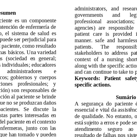
administrators, 
and 
resear
esumen 
governments 
and 
leg
ciente 
es 
un
componente 
professional 
associations; 
 atención de e
nfermería de 
agencies) 
are 
responsible 
, 
el 
sistema 
de 
salud 
es 
patient 
care 
is 
provided 
puede ser pe
rjudicial para 
manner. 
sa
fe 
and 
harmless
 
pa
ciente, 
como
resultado 
patients. 
The 
responsib
mas 
básicos. Una 
va
riedad 
stakeholders 
to 
a
ddress 
pat
s 
(sociedad 
en 
general; 
context 
of 
a 
nursing 
shor
 
individuales; educa
dores 
along with the 
specific actio
administradores 
e 
and can continue to take to 
cos; 
gobiernos 
y 
cuerpos 
Keywords: 
Patient 
safet
ciones 
prof
esionales; 
y 
specific actions. 
ción) 
son 
responsables 
de 
ción al paciente se brinde 
Sumário
que
 no se produzcan daños 
A 
segurança 
do 
paciente 
pacientes. 
Se 
discute 
la 
essencial 
e 
vital 
d
a 
assistênc
stas 
partes 
interesadas 
en
de 
qualidade. 
No 
entanto, 
o
del 
paciente 
e
n 
el 
contexto 
está 
sujeito a 
erros 
e pode se
enfermeras, 
junto 
con 
las 
atendimento 
seguro 
ao 
que 
han 
tomado 
y 
pueden 
resultado 
de 
falhas 
nos 
s
ist