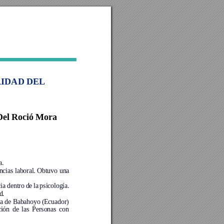
IDAD DEL 
el 
Ro
ció Mora 
. 
ncias laboral. Obtuvo
 una 
ia dentro 
de 
la 
p
si
cología
. 
d.
ca de Babahoyo (Ecuador) 
ión 
de 
las 
Personas 
con 