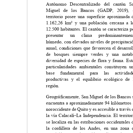
Autónomo Descentralizado del cantó
Miguel de los Bancos (GADP, 2019)
territorio posee una superficie aproximad
1.162,26 km² y una población cercana a
12.500 habitantes. El cantón se caracteriza
presentar
un
clima
predominanteme
húmedo, con elevados niveles de precipita
anual, condiciones que favorecen el desarr
de bosques siempre verdes y una not
diversidad de especies de flora y fauna. E
particularidades ambientales constituye
base
fundamental
para
las
activida
productivas y el equilibrio ecológico 
región.
Geográficamente, San Miguel de los Bancos
encuentra a aproximadamente 94 kilómetros
noroccidente de Quito y es accesible a través
la vía Calacalí
–
La Independencia. El territ
se localiza en las estribaciones occidentale
la cordillera de los Andes, en una zon