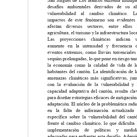
San Miguel de Los Bancos enfrenta múlti
desafíos ambientales derivados de su
vulnerabilidad al cambio climátic
impactos de este fenómeno son evident
afectan diversos sectores, entre el
agricultura, el turismo y la infraestructura loc
Las
proyecciones
climáticas
indican
aumento en la intensidad y frecuenc
eventos extremos, como lluvias torrencial
sequías prolongadas, lo que pone en riesgo ta
la economía como la calidad de vida de
habitantes del cantón. La identificación de
amenazas climáticas más significativas, j
con la evaluación de la vulnerabilidad 
capacidad adaptativa del cantón, resulta c
para diseñar estrategias eficaces de mitigació
adaptación. El núcleo de la problemática rad
en la falta de información actualiz
específica sobre la vulnerabilidad del ca
frente al cambio climático, lo que dificult
implementación
de
políticas
y
medi
adecuadas para enfrentar este desafío. Adem