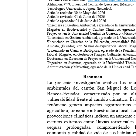
Afiliación:
Universidad Central de Querétaro, (Mexico). 
1*4*
Tecnológico Universitario Japón, (Ecuador).
Artículo recibido: 30 de Mayo del 2026
Artículo revisado: 01 de Junio del 2026
Artículo aprobado: 01 de Junio del 2026
¹Ingeniera en Gestión Ambiental, egresada de la Universidad
Magíster en Biodiversidad y Cambio Climático, egresada
Proyectos, en la Universidad Central de Querétaro, (México
²Licenciado en Gestión Ambiental, egresado de la Universida
³Licenciado en Ciencias de la Educación, especialidad E
Ambato, (Ecuador), con 24 años de experiencia laboral. Mag
Licenciado en Ciencias Biológicas, egresado de la Pontifi
4
laboral. Magíster en Gestión de Paisajes Culturales Altoand
Doctorante en Dirección de Proyectos, en la Universidad Ce
Ingeniero en Sistemas, egresado de la Universidad Técni
5
Administración y Marketing, egresado de la Universidad T
Resumen
La presente investigación analiza los r
ambientales del cantón San Miguel de
Bancos-Ecuador, caracterizado por su 
vulnerabilidad frente al cambio climático. E
fenómeno genera impactos significativo
agricultura, turismo e infraestructura local. 
proyecciones climáticas indican un aumento
eventos extremos como lluvias torrenciale
sequías
prolongadas,
comprometiendo
economía y calidad de vida de sus habitant