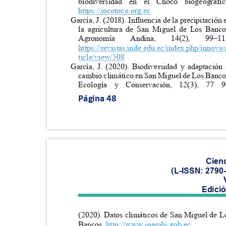
biodiversidad en el Chocó biogeográ
https://jocotoco.org.ec
García, J. (2018). Influencia de la precipitación
la agricultura de San Miguel de Los Ban
Agronomía
Andina,
14(2),
99
–
1
https://revistas.uide.edu.ec/index.php/innova
ticle/view/508
García, J. (2020). Biodiversidad y adaptació
cambio climático en San Miguel de Los Banc
Ecología y Conservación, 12(3), 7
Página 48
Cien
(L-ISSN: 2790
Edici
(2020). Datos climáticos de San Miguel de 
Banc
os.
http://www.inamhi.gob.ec