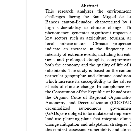
Abstract
This research analyzes the environm
challenges facing the San Miguel de
Bancos canton-Ecuador, characterized by
high vulnerability to climate change.
phenomenon generates significant impact
key sectors such as agriculture, tourism,
local
infrastructure.
Climate
projecti
indicate an increase in the frequenc
intensity of extreme events, including torrent
rains and prolonged droughts, compromi
both the economy and the quality of life of
inhabitants. The study is based on the cant
particular geographic and climatic conditi
which increase its susceptibility to the adv
effects of climate change. In compliance 
the Constitution of the Republic of Ecuador 
the Organic Code of Regional Organizat
Autonomy, and Decentralization (COOT
decentralized
autonomous
governme
(GADs) are obliged to formulate and implem
land-use planning plans that integrate cli
change mitigation and adaptation strategies
this context, assessing vulnerability and clim