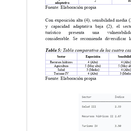
2
B
adaptativa
Fuente: Elaboración propia
Con exposición alta (4), sensibilidad media
y capacidad adaptativa baja (2), el s
turístico
presenta
una
vulnerabili
considerable. Se recomienda diversifica
Tabla 5:
Tabla comparativa de los cuatro c
Sector
Exposición
Sensibil
Recursos hídricos
4 (Alto)
4 (Alt
Agricultura
5 (Muy alto)
5 (Muy a
Salud
3 (Medio)
4 (Alt
Turismo IV
4 (Alto)
3 (Medi
Fuente: Elaboración propia