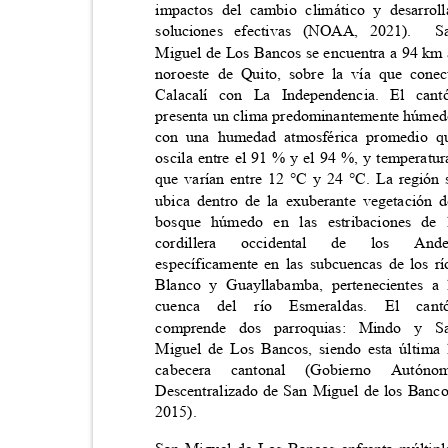
impactos del cambio climático y desarro
soluciones efectivas (NOAA, 2021).
S
Miguel de Los Bancos se encuentra a 94 km
noroeste de Quito, sobre la vía que con
Calacalí con La Independencia. El c
presenta un clima predominantemente húme
con una humedad atmosférica promedio
oscila entre el 91 % y el 94 %, y temperat
que varían entre 12 °C y 24 °C. La regió
ubica dentro de la exuberante vegetación
bosque húmedo en las estribaciones d
cordillera
occidental
de
los
And
específicamente en las subcuencas de los 
Blanco y Guayllabamba, pertenecientes 
cuenca
del
río
Esmeraldas.
El
can
comprende dos parroquias: Mindo 
Miguel de Los Bancos, siendo esta últim
cabecera
cantonal
(Gobierno
Autón
Descentralizado de San Miguel de los Banc
2015).