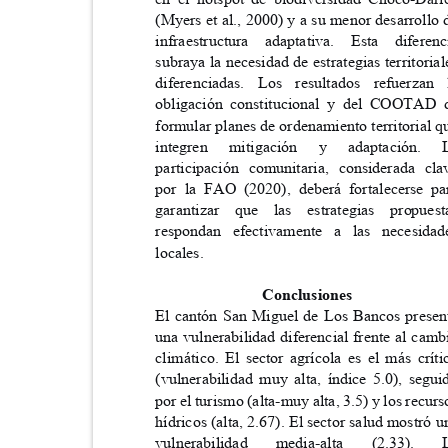
(Myers et al., 2000) y a su menor desarrollo
infraestructura adaptativa. Esta dife
subraya la necesidad de estrategias territori
diferenciadas. Los resultados refuerz
obligación constitucional y del COOTA
formular planes de ordenamiento territorial 
integren
mitigación
y
adaptación.
participación comunitaria, considerada 
por la FAO (2020), deberá fortalecerse 
garantizar que las estrategias prop
respondan efectivamente a las necesi
locales.
Conclusiones
El cantón San Miguel de Los Bancos prese
una vulnerabilidad diferencial frente al ca
climático. El sector agrícola es el más crí
(vulnerabilidad muy alta, índice 5.0), seg
por el turismo (alta-muy alta, 3.5) y los recur
hídricos (alta, 2.67). El sector salud mostró
vulnerabilidad
media-alta
(2.33).