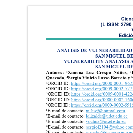
Cien
(L-ISSN: 2790
Edici
ANÁLISIS DE VULNERABILIDA
SAN MIGUEL D
VULNERABILITY ANALYSIS 
SAN MIGUEL D
Autores: ¹Ximena Luz Crespo Núñez, ²
Quezada,
Sergio Vinicio Lasso Barreto y
4
5
¹ORCID ID:
https://orcid.org/0000-0001-9
²ORCID ID:
https://orcid.org/0009-0002-5
3
ORCID ID:
https://orcid.org/0009-0001-4
4
ORCID ID:
https://orcid.org/0000-0002-1
5
ORCID ID:
https://orcid.org/0000-0002-5
¹E-mail de contacto:
xi-luz@hotmial.com
²E-mail de contacto:
lelizalde@udet.edu.ec
³E-mail de contacto:
vochoa@udet.edu.ec
4
E-mail de contacto:
sergiol2104@yahoo.c
5
E-mail de contacto:
jsancho@itsjapon.edu.