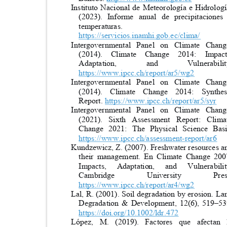
Instituto Nacional de Meteorología e Hidrolo
(2023). Informe anual de precipitacio
temperaturas.
https://servicios.inamhi.gob.ec/clima/
Intergovernmental Panel on Climate Ch
(2014). Climate Change 2014:
Impac
Adaptation, and Vuln
https://www.ipcc.ch/report/ar5/wg2
Intergovernmental Panel on Climate Ch
(2014). Climate Change 2014: Synt
Re
port.
https://www.ipcc.ch/report/ar5/syr
Intergovernmental Panel on Climate Ch
(2021). Sixth Assessment Report: Cl
Change 2021: The Physical Science Ba
https://www.ipcc.ch/assessment-report/ar6
Kundzewicz, Z. (2007). Freshwater resources 
their management. En Climate Change 2
Impacts,
Adaptation,
and
Vulnerabili
Cambridge
University
Pre
https://www.ipcc.ch/report/ar4/wg2
Lal, R. (2001). Soil degradation by erosion. L
Degradation & Development, 12(6), 519
–
5
https://doi.org/10.1002/ldr.472
López, M. (2019). Factores que afect