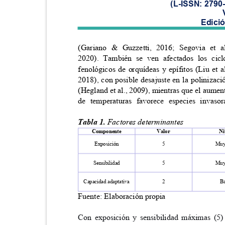
(L-ISSN: 2790
Edici
(Gariano & Guzzetti, 2016; Segovia et 
2020). También se ven afectados los ci
fenológicos de orquídeas y epífitos (Liu et 
2018), con posible desajuste en la poliniza
(Hegland et al., 2009), mientras que el aume
de temperaturas favorece especies invas
Tabla 1.
Factores determinantes
Componente
Valor
N
Exposición
5
Muy
Sensibilidad
5
Muy
Capacidad adaptativa
2
B
Fuente: Elaboración propia
Con exposición y sensibilidad máximas (