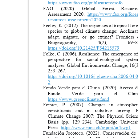
https://www.fao.org/publications/sofo
FAO.
(2020).
Global
Forest
Resour
Assessment 2020.
https://www.fao.org/fore
resources-assessment/2020
Feeley, K. (2012). The responses of tropical for
species to global climate change: Acclim
adapt, migrate, or go extinct? Frontie
Biogeography,
4(2),
69
–
https://doi.org/10.21425/F54215579
Folke, C. (2006). Resilience: The emergence o
perspective for social-ecological s
analyses. Global Environmental Change, 16(
253
–
267.
https://doi.org/10.1016/j.gloenvcha.2006.04
2
Fondo Verde para el Clima. (2020). Acerca
Fondo
Verde
para
el
Cli
https://www.greenclimate.fund
Forster, P. (2007). Changes in atmosp
constituents and in radiative forcin
Climate Change 2007: The Physical Sci
Basis (pp. 129
–
234). Cambridge Univer
Pre
ss.
https://www.ipcc.ch/report/ar4/wg1
Fundación Jocotoco. (2022). Conservación d