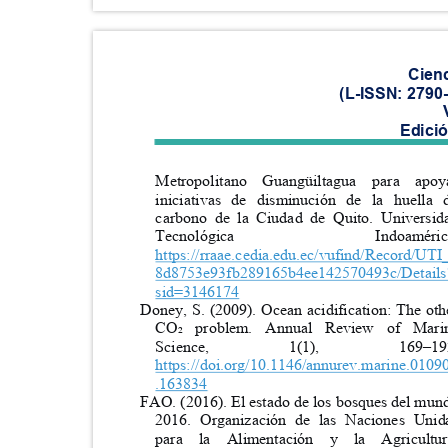
Cien
(L-ISSN: 2790
Edici
Metropolitano Guangüiltagua para a
iniciativas de disminución de la huel
carbono de la Ciudad de Quito. Univers
Tecnológica
Indoaméri
https://rraae.cedia.edu.ec/vufind/Record/UT
8d8753e93fb289165b4ee142570493c/Detail
sid=3146174
Doney, S. (2009). Ocean acidification: The o
CO₂ problem. Annual Review of M
Science,
1(1),
169
–
1
https://doi.org/10.1146/annurev.marine.010
.163834
FAO. (2016). El estado de los bosques del mu
2016. Organización de las Naciones Un
para la Alimentación y la Agricul