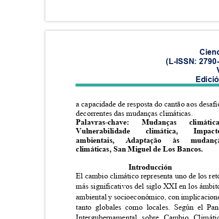
Cien
(L-ISSN: 2790
Edici
a capacidade de resposta do cantão aos desaf
decorrentes das mudanças climáticas.
Palavras-chave:
Mudanças
climátic
Vulnerabilidade
climática,
Impac
ambientais,
Adaptação às
mudan
climáticas, San Miguel de Los Bancos.
Introducción
El cambio climático representa uno de los re
más significativos del siglo XXI en los ámbi
ambiental y socioeconómico, con implicacio
tanto globales como locales. Según el P
Intergubernamental sobre Cambio Climá