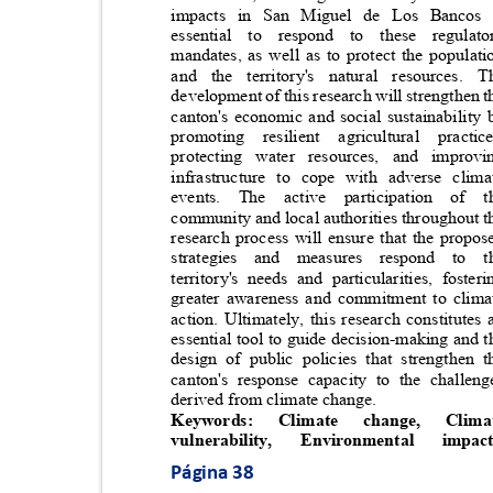
impacts in San Miguel de Los Banco
essential to respond to these regul
mandates, as well as to protect the popula
and the territory's natural resources
development of this research will strengthen 
canton's economic and social sustainabilit
promoting
resilient
agricultural
practic
protecting water resources, and impr
infrastructure to cope with adverse cl
events. The active participation 
community and local authorities throughout 
research process will ensure that the prop
strategies and measures respond t
territory's needs and particularities, fost
greater awareness and commitment to cli
action. Ultimately, this research constitute
essential tool to guide decision-making and 
design of public policies that strengthen
canton's response capacity to the challe
derived from climate change.
Keywords:
Climate
change,
Clim
vulnerability,
Environmental
impac
Página 38