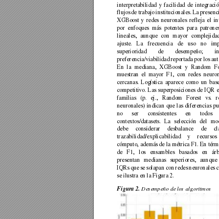
interpretabilidad 
y 
facilidad 
de 
integració
flujos 
de 
traba
jo 
inst
itucionales. 
La 
pres
enc
XGBoost 
y 
redes 
neuronales 
refleja 
el 
in
por 
enfoques 
más 
potentes 
para
patrones
lineales, 
aunque 
con 
mayor 
c
omplejida
ajuste. 
La 
frecuencia 
de 
uso 
no 
imp
superioridad 
de 
desempeño; 
i
preferencia/viabilidad 
reportada 
por 
los 
aut
En 
la 
mediana, 
XGBo
ost 
y 
Random 
F
muestran 
el 
mayor 
F1, 
con 
re
des 
neuron
cercanas. 
Logística 
aparece 
como 
un 
base
competitivo. 
Las 
superposiciones 
de 
IQR 
e
familias 
(p. 
ej., 
Rand
om 
Forest 
vs. 
r
neuronales) 
indican 
que
las 
diferencias 
pu
no 
ser 
consistentes 
en 
todos 
contextos/datasets. 
La 
selección 
del 
mod
debe 
considerar 
desbalance 
de
cl
trazabilidad/explicabilidad 
y 
recursos 
cómputo, además 
de la 
métrica 
F1. 
En térm
de 
F1, 
los 
ensambles 
basados 
en 
árb
presentan 
medianas 
superiores, 
aunque
IQRs 
que
se 
solapan 
con 
redes 
neuron
ales 
c
se ilustra en la Figura 2. 
Figura 2.
 Desempeño de los algoritmos 