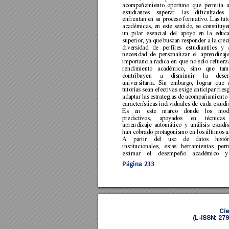
acompañamiento 
oportuno 
que 
permita 
a
estudiantes 
superar 
l
as 
dificultades 
enfrentan en 
su 
proceso 
formativo. 
Las 
tut
académicas, 
en 
este 
sentido, 
se 
constituye
un 
pilar 
esencial 
del 
a
poyo 
en 
la 
educa
superior, 
ya 
que 
buscan 
responder 
a 
la 
crec
diversidad 
de 
perfiles 
estudiantiles 
y 
necesidad 
de 
personalizar 
el 
aprendizaje
importancia 
radica 
en 
que 
no 
solo 
refuerz
rendimiento 
ac
adémico, 
sino 
que 
tam
contribuyen 
a 
disminuir 
la 
deser
universitaria. 
Sin 
embar
go, 
lograr 
que 
tutorías 
sean 
efectivas 
exige 
anticipar 
ries
adaptar 
las 
estrategias de
 acompaña
miento 
características 
individuales 
de 
cada 
estudi
Es 
en 
este 
marco 
donde 
los 
mod
predictivos, 
apoyados 
en 
té
cnicas 
aprendizaje 
automático 
y 
análisis 
estadís
han cobrado 
protagonismo 
en 
los 
últimos 
a
A 
partir 
del 
uso 
de 
datos 
histór
institucionales, 
estas 
herramientas 
perm
estimar 
el 
desempeño 
académico 
y
Página 
233
Cie
(L
-ISSN: 27