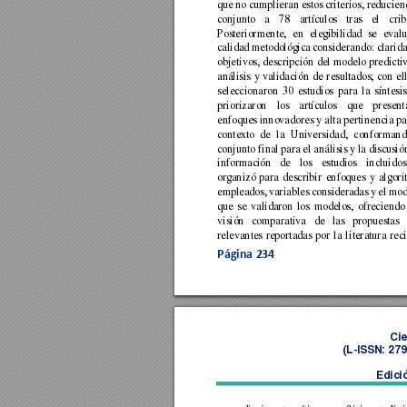
que 
no c
umplieran 
estos 
criterios, 
reducien
conjunto 
a 
78 
artículos 
tras 
el 
crib
Posteriormente, 
en 
elegibilidad 
se 
evalu
calidad 
metodológica 
c
onsiderando: 
clarida
objetivos, 
descripción 
del 
modelo 
predictiv
análisis 
y 
validaci
ón 
de 
resultados; 
con 
el
seleccionaron 
30 
estudios 
para 
la 
sínt
esis
priorizaron 
los 
artículos 
que 
present
enfoques innovador
es 
y 
alta 
pertinencia 
pa
contexto 
de 
la 
Universidad, 
conformand
conjunto final 
para 
el análisis y la 
discusió
información 
de 
los 
estudios 
incluidos
organizó 
para 
describir 
enfoques 
y 
algori
empleados, 
variables 
consideradas 
y 
el 
mod
que 
se 
v
alidaron 
los 
modelos, 
ofreciendo
visión 
comparativa 
de
las 
propuestas 
relevantes 
reportadas 
por 
la 
li
teratura 
reci
Página 
234
Cie
(L
-ISSN: 27
Edici