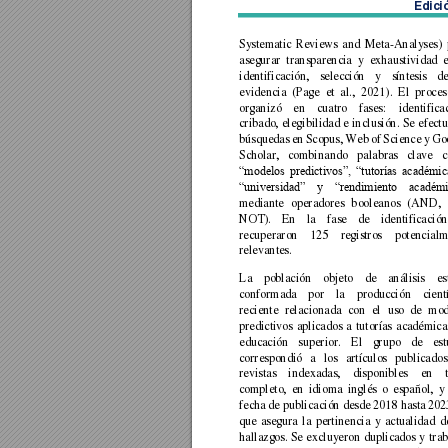
Edici
Systematic 
Reviews 
and 
Meta
-Analyses) 
asegurar 
transparencia 
y 
exhaustividad 
identificación, 
selección 
y 
síntesis 
de
evidencia 
(Page 
et 
al., 
2021). 
El 
proces
organizó 
en 
cuatro 
fases: 
identifica
cribado, 
elegibilidad 
e 
in
clusión. 
Se 
efectu
búsquedas 
e
n 
Scopus, 
Web 
of 
Science 
y 
Go
Scholar, 
combinando 
palabras 
clave 
c
“modelos 
predictivos”, 
“tutorías 
académica
“universidad” 
y 
“rendimiento 
académi
mediante 
operadores 
b
ooleanos 
(AND, 
NOT). 
En 
la 
fase 
de 
identificación
recuperaron 
125 
registros 
potencialm
relevantes.  
La 
población 
objeto 
de 
análisis 
es
conformada 
por 
la 
producción 
cient
reciente 
relacionada 
co
n 
el 
uso 
de 
mod
predictivos 
aplicados 
a 
tutorías 
académica
educación 
superior. 
El 
grupo 
de 
est
correspondió 
a 
los 
artículos 
publicados
revistas 
indexadas, 
disponibles 
en 
completo, 
en 
idioma 
inglés 
o 
español, 
y 
fecha de publi
cación desde 
2018 
hasta 202
que 
asegura 
la 
pertinencia 
y 
actualidad 
d
hallazgos. 
S
e 
excluyeron 
duplicados 
y
tr
ab