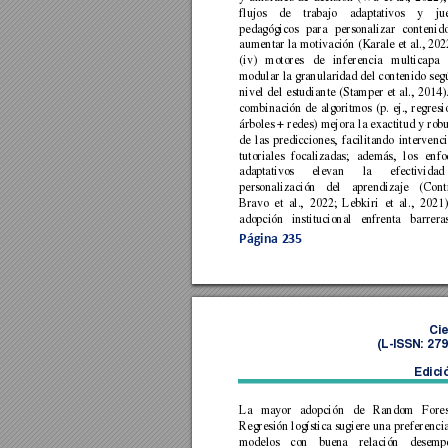
flujos 
de 
trabajo 
adaptativos 
y 
ju
pedagógicos 
pa
ra 
personalizar 
contenido
aumentar 
la 
mot
ivación 
(Karale 
et 
al., 
202
(iv) 
motores 
de 
inf
erencia 
multicapa 
modular 
la 
granularidad 
del 
contenido 
seg
nivel 
del 
estudiante 
(Stamper 
et 
al., 
2014).
combinación 
de 
algoritmos 
(p. 
ej., 
regresi
árboles 
+ 
redes) 
mejor
a 
l
a 
exactitud 
y 
robu
de 
las 
predicciones, 
facilitando 
intervenc
tutoriales 
focalizadas; 
además, 
los 
enfo
adaptativos 
elevan
la 
efectividad 
personalización 
del 
a
prendizaje 
(Cont
Bravo 
et 
al., 
2022; 
Lebkiri 
et 
al., 
2021)
adopción 
institucional 
enfr
enta 
barrera
Página 
235
Cie
(L
-ISSN: 27
Edici
La 
mayor 
adopción 
de 
Random 
Fores
Regresión 
logística 
sugiere 
una 
preferencia
modelos 
con 
buena 
relación 
desemp