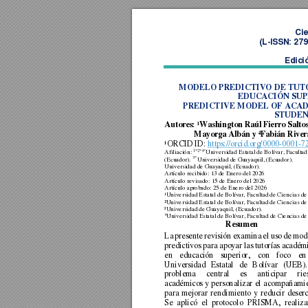
Cie
(L
-ISSN: 27
Edici
MODELO PREDICTIVO DE TUT
EDUCACIÓN SUPE
PREDICTIVE MODEL OF ACAD
STUDEN
Autor
es
:
¹Washin
gton 
Raúl Fierro 
Saltos
4
Mayorga Albán y 
Fabián Rivera
¹ORCID ID:
https://orcid.org/0000-0001-7
1*2*4*
Afiliación: 
Universidad Estatal de Bolívar, Fac
ultad
  3*
(Ecuador).
Universidad de G
uayaquil, (Ecuador). 
Universidad de Guayaquil, (Ecuador).  
Artículo recibido: 13 de Enero del 2026 
Artículo revisado: 15 de Enero del 2026 
Artículo aprobado: 25 de Enero del 2026 
¹Universidad Estatal de Bolívar, Facultad de Ciencias de
²Universidad Estatal de Bolívar, Facultad de Ciencias de
³Universidad de Guayaquil, (Ecuador). 
4
Universidad Estatal de Bolívar, Facultad de Ciencias de
Resumen 
La 
presente 
revisión 
examina 
el 
uso 
de 
mode
predictivos 
para 
apoyar 
las tutorías 
académi
en 
educación 
superior, 
con 
foco 
en
Universidad 
Estatal 
de 
B
olívar 
(UEB).
problema 
central 
es 
anticipar 
rie
académicos 
y 
personalizar 
el 
acompañamie
para 
mejorar 
rendimiento 
y 
reducir 
deserc
Se 
aplicó 
el 
protocolo
PRISMA, 
realiz