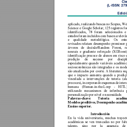
Cie
(L
-ISSN: 27
Edici
aplicado, rea
lizando buscas no 
Scopus, We
Science e 
Google Schola
r; 125 
registros
 fo
identificados, 
78 
foram 
selecionados 
e
estudos 
foram 
incluídos 
c
om 
base 
na 
relevâ
e 
qualidade 
metodológica. 
Os 
estu
revisados 
relatam 
desempenho 
promissor 
árvores 
de 
decisão/Random 
Forest, 
r
neurais 
e 
gra
diente 
reforçado 
(XGBoost)
identificação 
precoce 
de 
alunos 
em 
risco 
predição 
de 
suc
esso 
por 
discipl
especialmente 
quando 
v
ariáveis 
acadêmic
socioeconômicas 
são 
int
egradas 
e 
os 
mode
são 
atualizados 
por 
coorte. 
A 
literatura 
su
que 
o 
impacto 
aumenta 
quando 
a 
prediç
vinculada 
a 
interve
nções 
de 
tutoria 
(al
precoces), 
in
corporando 
esquemas 
de 
inter
humana 
(Human-
in
-the-Loop 
- 
HITL)
utilizando 
mecanismos 
de 
inferência 
personalização por nível e necessidade. 
Palavras-chave: 
Tutoria 
acadêmi
Modelos 
preditivos, 
De
sempenho ac
adêmi
Ensino superior. 
Introducción 
En 
la 
vida 
universitaria, 
muchas 
trayect
académicas 
se 
v
en 
trun
cadas 
no 
por
falt
talento, 
sino 
por 
la 
a
usencia 
de 