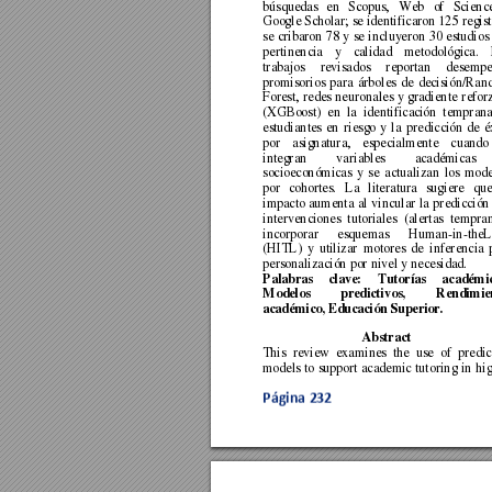
búsquedas 
en 
Scopus, 
Web 
of 
Scienc
Google Scholar; 
se 
identificaron 125 
r
egist
se 
cribaron 
78 
y 
se 
incluyeron 
30 
estudios
pertinencia 
y 
calidad 
metodológica.
trabajos 
revisados 
reportan 
desempe
promisorios 
para 
árboles 
de 
decisión/Ran
Forest, 
redes 
neuronales 
y 
gradiente 
refor
(XGBoost) 
en 
la 
identifica
ción 
temprana
estudiantes 
en 
riesgo 
y 
l
a 
predicción 
de 
é
por 
asignatura, 
espe
cialmente 
cuando
integran 
variables 
académicas 
socioeconómicas 
y 
se 
actualizan 
los 
mode
por 
cohortes. 
La 
literatura 
sugiere 
que
impacto 
aumenta 
al 
vincular 
la 
predicción
intervenciones 
tutoriales
(alertas 
tempran
incorporar 
esquemas
Human-
in
-the
(HITL) 
y 
utilizar 
motores 
de 
inferencia 
personalización por nivel y necesidad. 
Palabras 
clave: 
Tutorías 
académic
Modelos 
predictivos, 
Rendimie
académico, Educación Superior. 
Abstract 
This 
review 
examines 
the 
use 
of 
predic
models 
to 
support 
academic 
tut
oring 
in 
hig
Página 
232