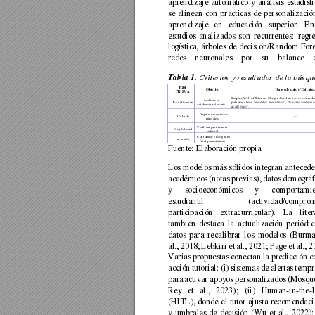
aprendizaje 
automático 
y 
análisis 
estadísti
se 
alinean 
con 
prácticas 
de 
personalizació
aprendizaje 
en 
educación 
superior. 
En
estudios 
analizados 
son 
rec
urrentes: 
regre
logística, 
árboles 
de 
decisión/
Random 
Fore
redes 
neuron
ales 
por 
su 
balance 
Tabla 1. 
Criterios y resultados de la búsqu
Fase 
Objetivo 
Bases de datos
 / Estrateg
PRISMA 
Scopus, Web of Scien
ce, Google Scholar; uso de 
operado
Localizar la 
palabras clave: “modelos predictivos”
, “tutorías académic
Identificación 
evidencia relevan
te 
académico”.
Depurar resultados
—
Cribado 
iniciales 
Verificar pertin
encia 
—
Elegibilidad 
y calidad 
Conformar el con
junto 
—
Inclusión 
final para síntes
is 
Fuente: Elaboración propia
Los modelos más sólidos integran antecede
académicos 
(notas
previas), 
datos 
demográf
y 
socioeconómicos 
y 
comportamie
estudiantil 
(actividad/comprom
participación 
extracurricular). 
La 
lite
también 
destaca 
la 
actualización 
periódic
datos 
para 
recalibrar 
los 
modelos 
(Burma
al., 
2018; 
Lebkiri 
et 
al., 
2021; 
Page 
et 
al., 
2
Varias propuestas 
conectan la 
predicción c
acción 
tutorial: 
(i) 
sistemas 
de
aler
tas 
tempr
para 
activar 
apoyos 
pe
rsonalizados 
(Mosqu
Rey 
et 
al., 
2023); 
(ii) 
Human-
in
-the-
(HITL), 
donde 
el 
tutor 
ajusta 
recomendaci
y 
umbrales 
de 
decisión 
(Wu 
et 
al., 
2022);