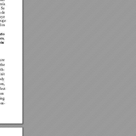
mía 
Se
a 
de 
uye 
zaje 
los
 
cto 
ico, 
ón 
yze 
the 
xt
h-
nit 
udy 
ion, 
f
ect 
ion 
ing. 
non-