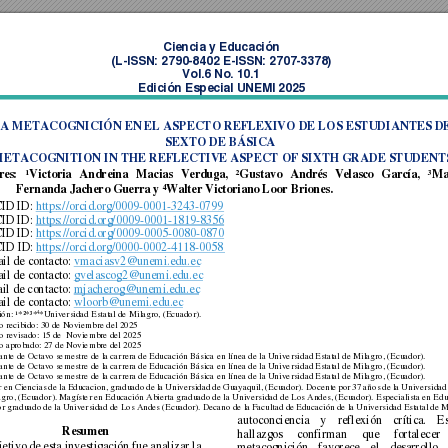
Ciencia y Educación  
(L-ISSN: 2790-8402 E-ISSN: 2707-3378) 
Vol.6 No. 10.1 
Edición Especial UNEMI 2025 
A METACOGNICIÓN EN EL ASPECTO REFLEXIVO DE LOS ESTUDIANTES DE
SEXTO DE BÁSICA 
ETACOGNITION IN THE REFLECTIVE ASPECT OF SIXTH GRADE STUDENT
r
es
:
¹Victoria 
Andreina 
Macias 
Ver
duga, 
²Gustavo 
Andrés
Ve
lasco 
García, 
³Ma
4
Fernanda Jachero Guerra y 
Walter Victoriano Loor Briones. 
ID ID:
https://orcid.org/0009-0001-3243-0799
ID ID:
https://orcid.org/0009-0001-1819-8356
ID ID:
https://orcid.org/0009-0005-0080-0870
ID ID:
https://orcid.org/0000-0002-4118-0058
il de contacto:
vmaciasv2@unemi.edu.ec
il de contacto:
gvelascog2@unemi.edu.ec
il de contacto:
mjacherog@unemi.edu.ec
il de contacto:
wloorb@unemi.edu.ec
4
ión: 
¹*²*³*
*Universidad Estatal de Milagro, (Ecuador). 
o recibido: 30 de Noviembre del 2025 
o revisado: 15 de  Noviembre del 2025 
lo aprobado: 27 de Noviembre del 2025 
ante de Octavo semestre de la carrera
 de Educación Básica en línea de la Universidad Estatal de Milagro, (Ecuador). 
ante de Octavo semestre de la carrera
 de Educación Básica en línea de la Universidad Estatal de Milagro, (Ecuador). 
ante de Octavo semestre de la carrera
 de Educación Básica en línea de la Universidad Estatal de Milagro, (Ecuador). 
 e
n Cie
ncias 
de 
la 
Educacion, 
graduado 
de 
la
 Uni
versidad 
de 
Guayaquil, 
(Ecuador). 
Docente 
p
or 
37 
años 
de 
la 
Universidad 
gro, 
(Ecuador). M
agíster en Ed
ucación Abierta g
raduado de la Un
iversidad 
de Los 
Andes, (Ecuador). 
Especialista en Ed
or graduado 
de la 
Universidad 
de Los An
des (Ecuador). 
Decano 
de la 
Facultad de 
Educación 
de 
la Universidad 
Estatal de M
autoconciencia 
y 
reflexión 
crítica. 
Es
Resumen 
hallazgos 
confirman 
que 
fortalecer 
jetivo 
de 
e
sta 
investigación 
fue 
analizar 
la 
metacognición 
favorece 
el 
desarrollo 