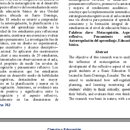
encia de la metacognición 
en el desarrollo 
pensamiento 
reflexivo, 
promueve 
la 
autono
specto 
reflexivo 
de 
los 
estudiantes 
de 
sexto 
y 
mejora
el 
rendimiento 
académico. 
de 
educación 
básica 
de 
una 
Unidad 
concluye 
que 
la 
implementación sistemá
tic
tiva 
ubicada 
en 
Santo 
Domingo, 
estrategias 
metacognitivas 
en 
el 
aula 
constit
or. 
El 
estudio 
se 
orientó 
a 
comprend
er 
una 
vía 
efectiva 
para 
potenciar 
el 
aprendi
 
la 
autorregulación, 
la 
planifi
cación 
y 
la 
consciente 
y
la 
formación 
integral 
de 
visión 
del 
aprendizaje 
inciden 
en 
la 
estudiantes en el nivel de educación básica.
idad 
de 
los 
estudiantes 
para 
r
eflexionar 
Palabras 
clave: 
Metacognición, 
Aspe
camente, 
cuestionar 
s
us 
creencias 
y 
evaluar 
reflexivo, 
Pensamiento 
crít
opio 
pe
nsamiento. 
La 
investigación 
fue 
de 
Autorregulación 
del 
aprendizaje, 
Educaci
bá
sico, 
con 
un 
diseño 
no 
expe
rimental, 
básica. 
ue 
cuantitativo 
y 
alcance 
descriptivo
–
lacional. 
Se 
aplicaron 
dos 
cuestionarios 
Abstract 
Likert 
a 
una 
muestra 
de 
20 
estudiantes, 
The 
objective 
of 
this 
r
esearch 
was 
to 
anal
ementados con observaciones en 
el aula, 
the 
influence 
of 
metacognition 
on 
e
l 
propósito 
de 
medir 
los 
niveles 
de 
development 
of 
the 
reflective 
aspect 
of 
si
ognición 
y 
pensami
ento 
refle
xivo. 
Los 
grade 
stud
ents 
at 
a 
Basic 
Education 
U
tados 
mostraron 
que 
los 
estudiantes 
ntan 
un 
desarrollo 
medio 
de 
habilidades 
located in Santo Domingo, Ecua
dor. The st
ognitivas, 
destacándose 
un 
mayor 
aimed 
to 
understand 
how 
self-regulat
nio 
en 
la 
p
lanificación 
y 
menor 
en 
la 
planning, 
and 
learning 
monitoring 
af
regulación. 
Asimismo, 
se 
evidenció 
una 
st
students’ 
ability 
to 
think 
critically, 
que
ión 
positiva 
y 
significativa 
entre 
la 
their 
beliefs, 
and 
evaluate 
their 
own 
think
ognición 
y 
el 
aspec
to 
reflexivo, 
The 
rese
arch 
was 
basic 
in 
nature, 
with 
a 
ialmente 
en 
las 
dimensiones 
de 
na 
742
Ciencia y Educación  