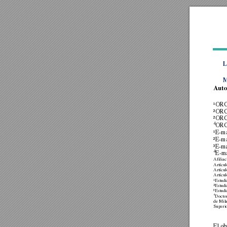
L
M
Auto
¹ORC
²ORC
²ORC
4
ORC
¹E-ma
²E-ma
³E-ma
4
E-ma
Afiliac
Artícul
Artícul
Artícu
¹Estudi
²Estudi
³Estudi
4
Doctor
de Mila
Superi
El ob