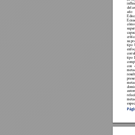
influ
del 
a
año 
Educa
Ecuad
cómo
super
capac
críti
su 
pr
tipo 
enfoq
corre
tipo 
compl
con 
metac
resul
prese
metac
domi
autor
relac
metac
espec
Pági