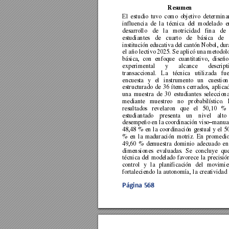
Resumen 
El 
estudio 
tuvo 
como 
objetivo 
determina
influencia 
de
la 
técnica 
del 
modelado 
e
desarrollo 
de 
la 
motr
icidad 
fina 
de 
estudiantes 
de 
cuarto 
de 
básica 
de 
institución 
educativa 
del 
cantón 
Nobol, 
dur
el año lectivo 2025. Se aplicó una metodol
básica, 
con 
enfoque 
cuantitativo, 
diseño
experimental 
y 
alcance 
descript
transaccional. 
La 
técnica 
utili
zada 
fue
encuesta 
y 
el 
instrumento 
un 
cuestion
estructurado 
de 
36 
ítems 
cerrados, 
aplica
una 
muestra 
de 
30 
estudiantes 
seleccion
mediante 
muestreo 
no 
probabilístico. 
resultados 
revelaron 
que 
el 
50,10 
% 
estudiantado 
presenta 
un 
nivel 
alto 
desempeño en la coordinación viso
manual
–
48,48 
% 
en 
la 
coordinación 
gestual 
y 
el 
5
% 
en 
la 
maduración 
motriz. 
En 
promedio
49,60 
% 
demuestra 
dominio 
adecuado 
en
dimensiones 
evaluadas. 
Se 
concluye 
que
técnica 
del 
modelado 
favorece 
la 
precisión
control 
y 
la 
planificación 
del 
movimien
fortaleciendo 
la 
autonomía, 
la 
creatividad 
Página 
568