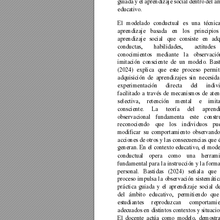
guiada 
y el 
aprendizaje social 
dentro 
del á
educativo. 
El 
modelado 
conductual 
es 
una 
técnica
aprendizaje 
basad
a 
en 
los 
principios 
aprendizaje 
social 
que 
c
onsiste 
en 
adq
conductas, 
habilidades, 
actitudes 
conocimientos 
mediante 
la 
observació
imitación 
consciente 
de 
un 
modelo. 
Bast
(2024) 
explica 
que 
este 
proceso 
permit
adquisición 
de 
aprendizajes 
sin 
nece
sida
experimentación 
directa 
del 
indiv
facilitado 
a 
través 
de 
mecanismos 
de 
aten
selectiva, 
retención 
mental 
e 
imit
consciente. 
La 
teorí
a 
del 
aprendi
observacional 
fundamenta 
este 
constru
reconociendo 
que 
los 
individuos 
pu
modificar 
su 
comportamiento 
observando
acciones de 
otros 
y 
las 
consecuencias que 
generan.
En el contexto educativo, el mode
conductual 
opera 
como 
una 
herrami
fundamental 
para 
la 
inst
rucción 
y 
la 
forma
personal. 
Bastidas 
(2024) 
señala 
que 
proceso 
impulsa 
la 
observación 
sistemátic
práctica 
guiad
a 
y 
el 
aprendizaje 
social 
d
del 
ámbito 
educativo, 
permitiendo 
que
estudiantes 
reproduzca
n 
comportamie
adecuados 
en 
distintos 
contextos 
y 
situacio
El 
docente 
actúa 
como 
modelo, 
demostr