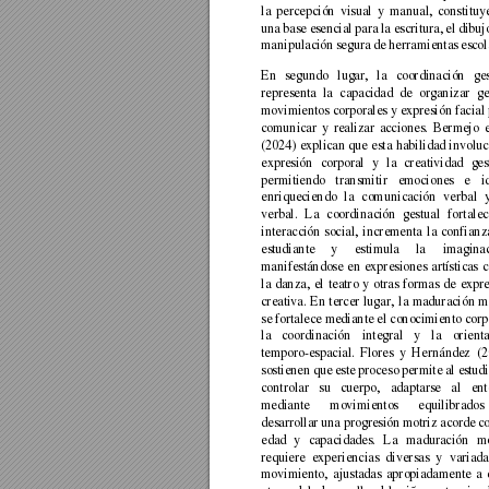
la 
percepción 
visual 
y 
manual, 
constit
uy
una 
base e
sencial 
para 
la esc
ritura, 
el 
dibuj
manipulación 
segura de 
herramientas 
escol
En 
segundo 
lugar, 
la
coordinación 
ge
representa 
la 
c
apacidad 
de 
organizar 
ge
movimientos corporales y expresión facial 
comunicar 
y 
realizar 
acciones. 
B
ermejo 
e
(2024) 
explican 
que 
esta 
habilidad 
involuc
expresión 
corporal 
y 
la
creatividad 
ges
permitiendo 
transmitir 
emociones 
e 
i
enriqueciendo 
l
a 
comu
nicación 
verbal 
verbal. 
L
a 
coordinación 
gestual 
fo
rtalec
interacción 
social, 
incrementa 
la 
confianz
estudiante 
y 
estimula 
la 
imaginac
manifestándose 
en 
expresiones 
artísticas 
c
la 
danza, 
el 
teatro 
y 
otras 
formas 
de 
expre
creativa. 
En 
tercer 
lugar, 
la 
maduración 
m
se fortalece mediante el conocimiento corp
la 
coordinación 
integral 
y 
la 
orient
temporo-espacial. 
F
lores 
y 
H
ernández 
(2
sostienen 
que 
este 
proces
o 
permite 
al e
stud
controlar 
su 
cuerpo, 
adaptarse 
al 
ent
mediante 
movimientos 
equilibrados 
desarrollar 
una progresión 
motriz acorde 
c
edad 
y 
capacidades. 
L
a 
maduración 
mo
requiere 
experiencias 
diversas 
y 
variada
movimiento, 
ajustadas 
apropiadamente 
a 