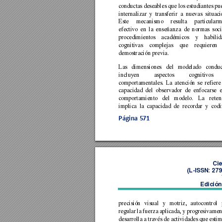
conductas desea
bl
es que los estudiantes 
pu
internalizar 
y 
transferir 
a 
nuevas 
situac
i
Este 
mecanismo 
res
ulta 
particularm
efectivo 
en 
la 
enseñanz
a 
de 
normas 
soci
procedimientos 
acadé
micos 
y 
habilid
cognitivas 
complejas 
que 
requieren 
demostración previa. 
Las 
dimensiones 
del 
modelado 
conduc
incluyen 
aspectos 
cognitivos 
comportamentales. 
La 
atención 
se 
refiere
capacidad 
del 
observador 
de 
enfocarse 
e
comportamiento 
del 
modelo. 
La 
reten
implica 
la 
capacidad 
de 
recordar 
y 
codi
Página 
571
Cie
(L
-ISSN: 27
Edición
precisión 
visual 
y 
motriz, 
autocontrol 
regular 
la fuerza 
aplicada, 
y progre
sivamen
desarrolla a 
través de actividades 
que estim