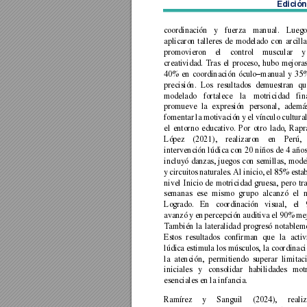
Edición
coordinación 
y 
fuerza 
manual. 
Luego
aplicaron 
talleres 
de 
modelado 
con 
arcilla
promovieron 
el 
control 
muscular 
y
creatividad. 
Tras 
el 
proceso, 
hubo 
mejoras
40% 
en 
coordinación 
óculo
manual 
y 
35
–
precisión. 
Los 
resultados 
demuestran 
qu
modelado 
fortalece 
la 
motricidad 
fin
promueve 
la 
expresión 
personal, 
ademá
fomentar 
la 
motivación 
y 
el 
vínculo 
cultural
el 
entorno 
educativo.
Por 
otro 
lado, 
Rapr
López 
(2021), 
realizaron 
en 
Perú,
intervención lúdi
ca con 
20 
niños 
de 
4 
años
incluyó 
danzas, 
juegos 
con 
semillas, 
mode
y 
circuitos 
naturales. 
Al 
inicio, 
el 
85% 
esta
nivel 
Inicio 
de 
motricid
ad 
gruesa, 
pero 
tra
semanas 
ese 
mismo 
gr
upo 
alcanzó 
el 
Logrado. 
En 
coordina
ción 
visual, 
el 
avanzó 
y e
n 
percepción 
auditiva 
el 
90% 
me
También 
la 
lateralidad 
progresó 
notableme
Estos 
resultados 
confirman 
que 
la 
activ
lúdica estimula los músculos, la coordinaci
la 
atenc
ión, 
permitiendo 
superar 
limitac
iniciales 
y 
consolidar 
habilidades 
motr
esenciales en la infancia. 
Ramírez 
y 
S
anguil 
(2024), 
reali