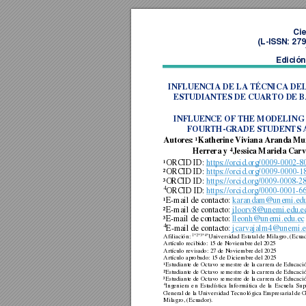
Cie
(L
-ISSN: 27
Edición
INFLUENCIA DE LA TÉCNICA DE
ESTUDIANTES DE CUARTO DE B
INFLUENCE OF THE MODELING 
FOURTH-GRADE STUDENTS A
Autor
es
:
¹Katherine 
Viviana 
Aranda 
Mur
4
Herrera y 
Jessica Mariela Carv
¹ORCID ID: 
https://orcid.org/0009-0002-
²ORCID ID:
https://orcid.org/0009-0000-
³ORCID ID: 
https://orcid.org/0009-0008-
4
ORCID ID:
https://orcid.org/0000-0001-
¹E-mail de contacto:
karandam@unemi.edu
²E-mail de contacto:
jloorv8@unemi.edu.e
³E-mail de contacto:
lleonh@unemi.edu.ec
4
E-mail de contacto
: 
jcarvajalm4@unemi.e
1*2*3*4*
Afiliación: 
Universidad Estatal de Milagro, (Ecua
Artículo recibido: 15 de Noviembre del 2025 
Artículo revisado: 
27
 d
e Noviembre del 2025 
Artículo aprobado: 15 de Diciembre del 2025  
¹Estudiante de Octavo semestre de la carrera
 de Ed
ucació
²Estudiante de Octavo semestre de la carrera
 de Ed
ucació
³Estudiante de Octavo semestre de la carrera
 de Ed
ucació
4
Ingeniera 
en 
Estadística 
Informática 
de 
la 
Escuela 
Sup
General de la 
Universidad Tecnológica 
Empresarial de 
Milagro, (Ecuador).