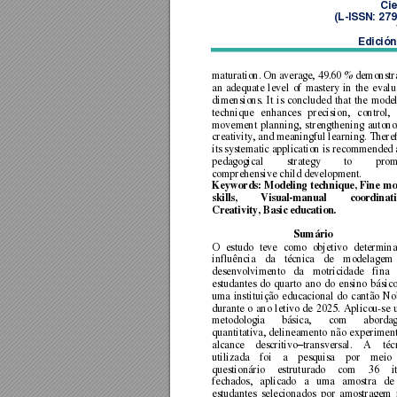
Cie
(L
-ISSN: 27
Edición
maturation. 
On avera
ge, 49.60 
% demonstra
an 
adequate 
level 
of 
mastery 
in 
the 
evalu
dimensions. 
It 
is 
concluded 
that 
the 
model
technique 
enhances 
p
recision, 
control, 
movement 
planning, 
str
engthening 
autono
creativity, and meaningful learning. Theref
its systematic application is 
recommended a
pedagogical 
strategy 
to 
prom
comprehensive child development. 
Keywords: 
Modeling 
techniqu
e, 
Fine 
mo
skills, 
Visua
l-manual 
c
oordinati
Creativity, Basic education. 
Sumário 
O 
estudo 
teve 
como 
objetivo 
determina
influência 
da 
técnica 
de 
modelagem 
desenvolvimento 
da 
motricidade 
fina 
estudantes 
do
quarto 
ano 
do 
ensino 
básico
uma 
inst
ituição 
educacional 
do 
cantão 
Nob
durante 
o 
ano 
letivo 
de 
2025. 
Aplicou-se 
me
todologia 
básica, 
com 
aborda
quantitativa, 
delineamento 
não 
experiment
alcance 
descritivo
transversal. 
A 
té
c
–
utilizada 
foi 
a 
pesquisa 
por 
meio 
questionário 
estruturado 
com 
36 
i
fechados, 
aplicado 
a 
uma 
amostra 
de 
estudantes 
selecionados 
por 
amostragem 