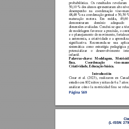
probabilística. 
Os 
resultados 
revelaram 
50,10 % 
dos 
alunos 
apresentaram 
alto 
níve
desempenho 
na
coordenação 
viso
manu
–
48,48 
% 
na 
coordenação 
gestual 
e 
50,50 
%
maturação 
motor
a. 
Em 
média, 
49,60 
demonstraram 
domínio 
adequado 
dimensões 
avaliadas. 
Conclui-se 
que 
a 
té
c
de 
modelagem 
favorece 
a 
precisão, 
o 
cont
e 
o 
planejamento 
do 
movimento, 
fortalec
a 
autonomia, 
a 
criatividade 
e 
a 
aprendiz
significativa. 
Recomenda-se 
sua 
aplic
sistemática 
como 
estratégia 
pedagógica 
potencializar 
o 
desenvolvimento 
inte
infantil. 
Palavras-chave:
Modelagem, 
Motricid
fina, 
Coordenação 
viso
manu
–
Criatividade, Educação básica. 
Introducción 
Cinar 
et 
al. 
(2023), 
realizaron 
en 
Canad
estudio 
con 
832 
niños y 
niñas 
de 
6 
a 7 
años 
analizar 
cómo 
la 
motricidad 
fina 
se 
rela
Página 
569
Cie
(L
-ISSN: 27