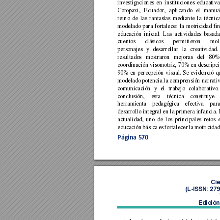
investigaciones 
en 
instituciones 
educativa
Cotopaxi, 
Ecuador, 
aplicando 
el 
manua
reino 
de 
las 
fantasías 
mediante 
la 
té
cnica
modelado 
para 
fortalecer 
la 
motricidad 
fi
educación 
inicial. 
Las 
actividades 
basada
cuentos 
clásicos 
permitieron 
mol
personajes 
y 
desarrollar 
la 
creatividad. 
resultados 
mostraron 
mejoras 
del 
80%
coordinación visomotriz, 
70% 
en 
descripci
90% 
en 
percepción 
visual. 
Se 
evidenció 
q
modelado potencia la comprensión narrativ
comunicación 
y 
el 
traba
jo 
colaborativo.
conclusión, 
esta 
técnica 
constituye 
herramienta 
ped
agógica 
efectiva 
para
desarrollo integral 
en la 
primera infancia.
actualidad, 
uno 
de 
los 
principales 
r
etos 
educación 
básica 
es 
fortal
ecer 
la 
motricidad
Página 
570
Cie
(L
-ISSN: 27
Edición