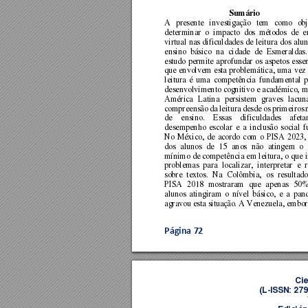
Sumário 
A 
presente 
investigação 
tem 
como 
obj
determinar 
o 
impacto 
dos 
métodos 
de 
e
virtual 
nas 
dificuldades 
de 
leitura 
dos 
alun
ensino 
básico 
na 
cidade 
de 
Esmeraldas.
estudo 
permite 
aprofundar 
os 
aspetos 
essen
que 
envolvem 
esta problemátic
a, 
uma 
vez 
leitura 
é 
uma
competência 
fundamental 
p
desenvolvimento cognitivo e académico, m
América 
Latina
persistem 
graves 
la
cun
compreensão 
da 
leitura 
desde 
os 
primeiros 
de 
ensino. 
Essas 
di
ficuldades 
afeta
desempenho 
escolar 
e 
a 
inclusão 
social 
f
No 
México, 
de 
acordo 
com 
o 
PI
S
A 
2023,
dos 
alunos 
de 
15 
anos 
não 
atingem 
o 
mínimo 
de competência 
em 
leitura, o 
que 
problemas 
para 
localizar, 
interpretar 
e 
r
sobre 
textos. 
Na 
Colômbia, 
os 
resultado
PI
SA 
2018 
mostraram 
que 
apenas 
50%
alunos 
atingiram 
o 
nível 
básico, 
e 
a 
pan
agravou esta situaç
ão. A Venez
uela, embor
Página 
72
Cie
(L
-ISSN: 27