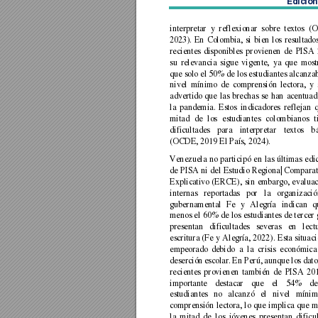
Edición
interpretar 
y 
reflexionar 
sobre 
textos 
(
2023). 
En 
Colombia, 
si 
bien 
los 
re
sultado
recientes 
disponibles 
pro
vienen 
de 
PISA 
su 
re
levancia 
sigue 
vig
ente, 
ya 
que 
most
que solo el 50% de los estudi
antes alcanzab
nivel 
mí
nimo 
de 
comprensión 
lectora, 
y 
advertido 
que 
las 
b
rechas 
se 
han 
ace
ntuad
la 
pandemia. 
Estos 
indicadores 
reflejan 
mitad 
de 
los 
estudiant
es 
colombianos 
t
dificultades 
para 
interpretar 
textos 
b
(OCDE, 2019 El País, 2024). 
Venezuela 
no 
participó 
en 
las 
últimas 
edi
de 
PISA 
ni 
del 
Estudio 
Regiona| 
Comparat
Explicativo 
(ERCE), 
sin 
embargo, 
ev
aluac
internas 
reportadas 
por
la 
organizació
gubernamental 
Fe 
y 
Alegría 
indican 
q
menos el 
60% 
de 
los 
est
udiantes de 
t
ercer 
presentan 
dificultades 
severas 
en 
lect
escritura 
(Fe 
y 
Alegría, 
2022). 
Esta 
situaci
empeorado 
debido 
a 
la 
crisis 
económica
deserción 
escolar. 
En Perú, 
aunque 
los dato
recientes 
provienen 
también 
de 
PI
SA 
201
importante 
destacar 
que 
el 
54% 
de
estudiantes 
no 
a
lcanzó 
el 
nivel 
míni
comprensión 
lectora, 
lo 
que 
implica 
que 
m
la 
mitad 
de 
los 
jóvenes 
presentan 
dificu