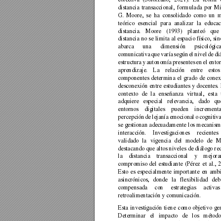
distancia 
transaccional, 
formulada 
por 
Mi
G. 
Moore, 
se 
ha 
consolidado 
como 
un 
m
teórico 
esencial 
para 
analizar 
la 
educac
distancia. 
Moore 
(1993) 
planteó 
que 
distancia 
no 
se 
limita 
al 
espacio 
físico, 
sin
abarca 
una 
dimensión 
psicológica
comunicativa 
que 
varía 
se
gún 
el 
nivel 
de 
di
estructura 
y 
autonomía
presentes 
en 
el 
entor
aprendizaje. 
La 
relación 
entre 
estos
componentes 
de
termina 
el 
grado 
de 
c
onex
desconexión 
entre 
estudiantes 
y 
docentes. 
contexto 
de 
la
enseñanza 
virtual, 
esta 
adquiere 
especial 
relevancia, 
dado 
qu
entornos 
digitales 
pueden 
incrementa
percepción 
de 
lejanía 
emocional 
o 
cognitiva
se 
gestionan 
adecuadame
nte 
los 
mecanism
interacción. 
Investigaciones 
recientes 
validado 
la 
vigencia 
d
el 
modelo 
de 
M
destacando qu
e 
altos 
niv
eles 
de 
diálogo 
re
la 
distancia 
transaccional 
y 
mejora
compromiso 
del 
estudiante 
(Pérez 
et 
al., 
2
Esto 
es 
especialmente 
importante 
en 
ambi
asincrónicos, 
donde 
la 
flexibilidad 
deb
compensada 
con 
estrategias 
a
ctivas
retroalimentación y comunicación. 
Esta 
investigación 
tiene 
como 
objetivo 
gen
Determinar 
el 
impacto 
de 
los 
método