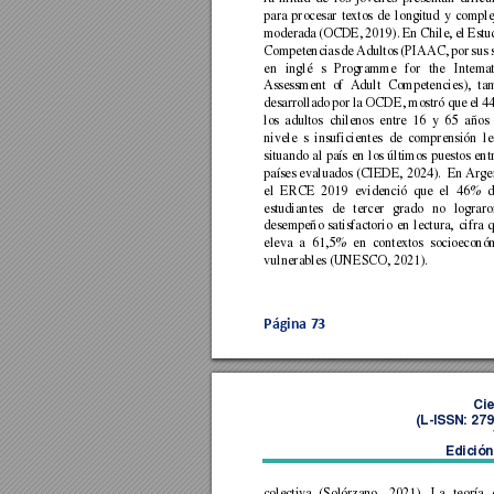
para 
procesar 
textos 
de 
l
ongitud 
y 
comple
moderada 
(OCDE, 
2019). 
En 
Chile, 
el 
Estu
Competencias 
de 
Adultos
(PIAAC, 
por 
sus 
en 
inglé 
s 
Programme 
for 
the 
Intemat
Assessment 
of 
Adult 
Competencies), 
ta
desarrollado 
por 
la 
OCD
E, 
mostró 
que 
el 
4
los 
adultos 
chile
nos 
entre 
16 
y 
65 
años 
nivele 
s 
insuficientes 
de 
compre
nsión 
le
situando 
al 
país 
en 
los 
últimos 
puestos 
ent
países evaluados (CIEDE, 2024).  En Argen
el 
ERC
E 
2019 
evidenció 
que 
el 
46% 
d
estudiantes 
de 
tercer 
grado 
no 
lograro
desempeño 
satisfactorio 
en 
lectura, 
cifra 
q
eleva 
a 
61,5% 
en 
contextos 
socioeconó
vulnerables (UNESCO, 2021). 
Página 
73
Cie
(L
-ISSN: 27
Edición
colectiva 
(Solórzano, 
2021). 
La 
teoría 