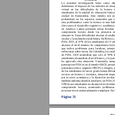
La 
presente 
i
nvestigació
n 
tiene 
como
ob
determinar 
el 
impacto 
de 
los 
métodos 
de 
ense
virtual 
en 
las 
dificultades 
de 
la 
lectura 
e
estudiantes 
de 
la 
unidad 
de 
educación 
básica
ciudad 
de 
Esmeral
das. 
Este 
es
tudio 
nos 
p
profundizar 
en 
los 
aspectos 
esenciales
que 
r
esta 
problemática 
como 
la 
l
ectura 
es 
una 
hab
clave 
para 
el 
desar
rollo 
cognitivo 
y 
ac
adémico
en 
América 
Latina 
persisten 
serias 
brechas 
comprensión 
lectora 
desde 
l
os 
primeros 
n
educativos. 
Estas 
dificultades afectan 
el 
rendim
escolar 
y 
la 
inclusión 
social 
futura. E
n M
éxico, 
PISA 2023, 
el 47%
de 
los 
estudiantes 
de 
15 
añ
alcanza 
el 
nivel 
mínimo 
de 
competencia 
lecto
que 
indica 
problemas 
para 
loca
lizar, 
interpr
reflexionar sob
re tex
tos. En 
Colom
bia, 
los resu
de 
PISA 
2018 
mostraban 
que 
so
l
o 
el 
50% 
d
estudiantes 
alcanzaban 
el nivel 
básico, y 
la pan
ha 
agravado 
esta 
situación. 
Venezuela, 
aunq
participó 
en PISA 
ni en
 el 
estudio ERCE, 
presen
panorama 
crítico: 
según 
la 
ONG
Fe 
y 
Alegría, 
e
de 
los 
estudiantes 
de 
tercer 
grado 
tienen 
dificu
severas 
en 
lectura 
y 
escritura, 
situación 
empe
por 
l
a 
crisis 
econó
mica 
y 
l
a 
des
erción 
escolar.
también 
enfrenta 
desa
fíos 
similares
: 
en 
PISA 
20
54% 
de 
sus 
estudiantes 
no 
alcan
zó 
el 
nivel 
míni
comprensión 
lectora, 
mostrando 
problemas
procesar 
textos 
moderadam
ente 
complejos. 
En 
Página 
71