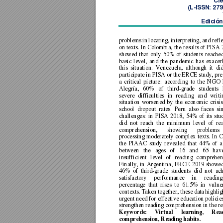
Cie
(L
-ISSN: 27
Edición
problems 
in 
locating, 
interpreting, 
a
nd 
refl
on texts. 
In 
Colombia, 
the 
results of 
P
ISA 
showed 
that 
only 
50% 
of 
students 
reached
basic 
level, 
and 
the 
pandemic 
has 
exacer
this 
situation. 
Vene
zuela, 
although 
it
did
participate 
in PISA or the 
ERCE study, pre
a 
critical 
picture: 
according 
to 
the 
NGO 
Alegría, 
60% 
of 
third
-grade 
students 
severe 
difficulties 
in 
reading 
and 
writi
situation 
worsened 
by 
the 
economic 
crisis
school 
dropout 
rates. 
Peru 
also 
faces 
si
challenges: 
in 
PISA 
2018, 
54% 
of 
its 
stu
did 
not 
reach 
the 
minimum 
level 
of 
re
comprehension, 
showing 
problems 
processing 
moderately 
complex 
texts. 
In 
C
the 
PIAAC 
study 
revealed 
that 
44% 
of 
a
between 
the 
age
s 
of 
16 
and 
65 
hav
insufficient 
level 
of 
reading 
comprehens
Finally, 
in 
Argentina, 
ERCE 
2019 
showed
46% 
of 
third-grade 
students 
did 
not 
ach
satisfactory 
performance 
in 
re
ading
percentage 
that 
rises 
to
61
.5% 
in
vulne
contexts. 
Taken 
together, these
 data 
highlig
urgent need for 
effective education policies
strengthen 
reading c
omprehension 
in the 
re
Keywords: 
Virtual 
learning, 
Read
comprehension, Reading habits. 