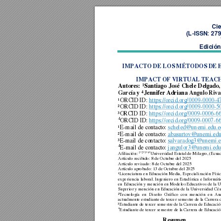
Cie
(L
-ISSN: 27
Edición
IMPACTO DE LOS MÉTODOS DE E
IMPACT OF VIRTUAL TEACH
1
Autores: 
Santiago 
José 
Chele 
Delgado,
4
García
 y 
Jennifer Adriana
 Angulo Riva
¹ORCID ID:
https://orcid.org/0009-0000-
²ORCID ID:
https://orcid.org/0009-0000-
³ORCID ID:
https://orcid.org/0009-0006-6
4
ORCID ID: 
https://orcid.org/0009-0007-
¹E-mail de contacto:
scheled@unemi.edu.e
²E-mail de contacto:
abasurtov@unemi.edu
³E-mail de contacto:
salvaradog3@unemi.e
4
E-mail de contacto:
jangulor3@unemi.edu
1*2*3*4*
Afiliación: 
Universidad Estatal de Milagro
, 
(Ecuad
Artículo recibido: 
8 
d
e Octubre del 2025 
Artículo revisado: 8 de Octubre del 2025 
Artículo aprobado: 
13
 d
e Octubre del 2025 
¹Licenciatura en Educación Medi
a, Especialización Físic
experiencia 
laboral. Ingeniero 
en Estad
ística e 
Informáti
en 
Educación y 
mención 
en 
Modelos Edu
cativos de 
la 
U
Superior y mención en Educación de la Universidad Césa
²Tecnología 
en 
Diseño 
Gráfico 
con 
mención 
en 
Aud
actualmente estudiante de tercer semestre de la Carrera 
³Estudiante de tercer semestre de la Carrera de Educació
4
Estudiante de tercer semestre de la Carrera de Educació
Resumen 