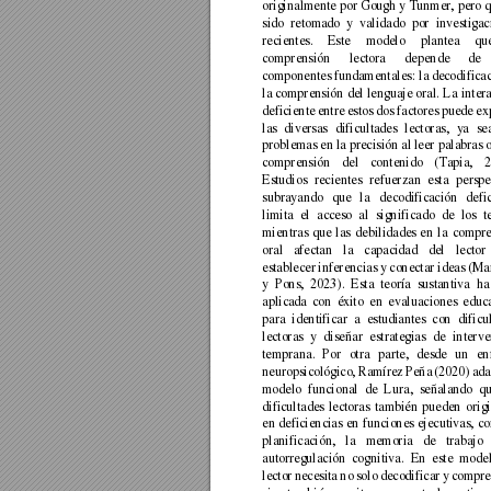
originalmente por Gough y Tunmer, pe
ro 
sido 
retomado 
y 
validado 
por 
investigac
recientes. 
Este 
modelo 
plantea
qu
comprensión 
lectora 
depende 
de 
componentes 
fundament
ales: la 
decodifica
la comprensión 
del 
lenguaje oral. 
La 
inter
deficiente 
entre 
estos dos 
factores 
puede 
ex
las 
diversas 
dificultades 
lectoras, 
ya 
se
problemas en 
la precisión al 
leer palabras o
comprensión 
del 
cont
enido 
(Tapia, 
2
Estudios 
recientes 
re
fuerzan 
esta 
perspe
subrayando 
que 
l
a 
decodificación 
d
efi
limita 
el 
acceso 
al 
signi
ficado 
de 
los 
t
mientras 
que 
las 
debilidades 
en 
la 
compr
oral 
afectan 
la 
capacidad 
del 
lector 
establecer 
inferencias y 
conectar ideas 
(Mar
y 
Pons, 
2023). 
Esta 
teoría 
sustantiva 
ha
aplicada 
con 
éxito 
en 
e
valuaciones 
educ
para 
identificar 
a 
estudiantes 
con 
dificu
lectoras 
y 
diseñar 
estrategias 
de 
interve
temprana. 
Por 
otra 
parte, 
desde 
un 
en
neuropsicológico, 
Ramírez 
Peña 
(2020) 
ada
modelo 
funcional 
de 
Lura, 
seña
lando 
qu
dificultades 
lectoras 
también 
pueden 
orig
en 
deficiencias 
en 
funciones 
ejecutivas, 
co
planificación, 
la 
memoria 
de 
trabajo 
autorregulación 
cognitiva. 
En 
este 
model
lector 
necesita 
no 
solo 
decodificar 
y 
compre