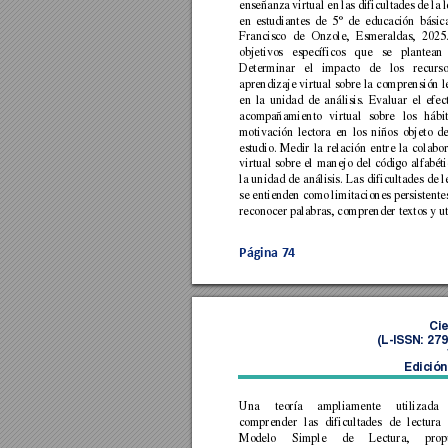
enseñanza 
virtual en 
las dificultades 
de la 
l
en 
estudiantes 
de 
5
° 
de
educación 
básic
Francisco 
de 
Onzole, 
Esmeraldas, 
2025.
objetivos 
específicos 
q
ue 
se 
plantean 
Determinar 
el 
impacto 
de 
los 
recurso
aprendizaje virtual 
sobre 
la 
comprensión 
l
en 
la 
unidad 
de 
análisis. 
Evaluar 
el 
efec
acompañamiento 
virtual 
sobre 
los 
hábit
motivación 
lectora 
en 
los 
niños 
objeto 
de
estudio. 
Medir 
la 
relación 
entre 
la 
colabor
virtual 
sobre 
el 
manejo 
del 
código 
alfa
béti
la 
unidad 
de 
análisis. 
Las 
dificultades 
de l
se entiende
n como 
limitaciones persistente
reconocer palab
ras, 
comprender 
textos 
y 
ut
Página 
74
Cie
(L
-ISSN: 27
Edición
Una 
teoría 
ampliam
ente 
utilizada 
comprender 
las 
dificultades 
de 
lectura 
Modelo 
Simple 
de 
Lectura, 
prop