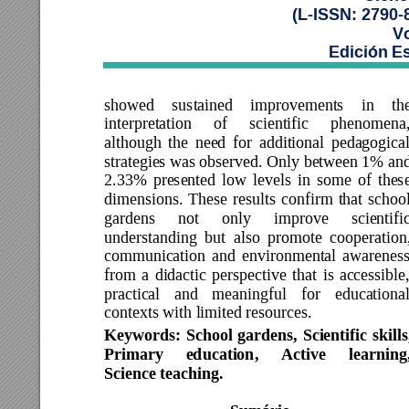
(L-ISSN: 2790-
Vo
Edición E
showed 
sustained 
improvements 
in 
th
interpretation 
of 
scientific 
phenomena,
although 
the 
need 
for 
additional 
pedagogical
strategies was 
observed. Only between 
1% and
2.33% 
presented 
low 
le
vels 
in 
some 
of 
these
dimensions. 
These 
results 
confirm 
that 
school
gardens 
not 
only 
improve 
scientific
understanding 
but 
also 
promote 
cooperation,
communication 
and 
environmental 
awareness
from 
a
didactic 
perspective 
that 
is 
accessible,
practical 
and 
meaningful 
for 
educational
contexts with
limited resources. 
Keywords: 
School 
gardens, 
Scientific 
skills
Primary 
education, 
Active 
l
earning,
Science teaching. 