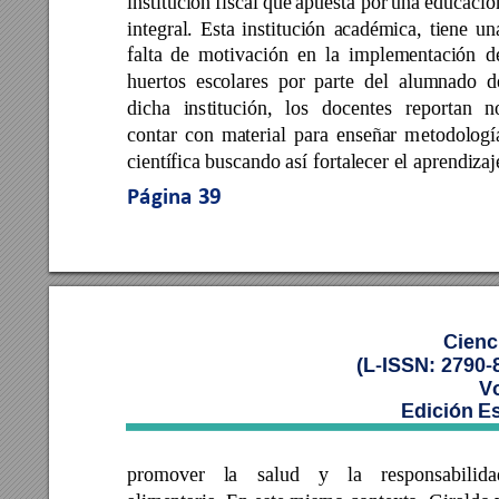
institución 
fiscal 
que 
apuesta por 
un
a 
educació
integral. 
Esta 
institución 
ac
adémica, 
tiene
un
falta 
de 
motivación 
e
n 
la 
implementac
ión 
d
huertos 
esc
olares 
por 
parte 
del 
alumnado 
d
dicha 
institución, 
los 
docentes 
reportan 
n
contar 
con 
material 
para 
enseñar 
m
etodologí
científica 
buscando así fortalecer el aprendizaj
Página 
39
Cienc
(L-ISSN: 2790-
Vo
Edición E
promover 
la 
salud 
y
la 
responsabilida