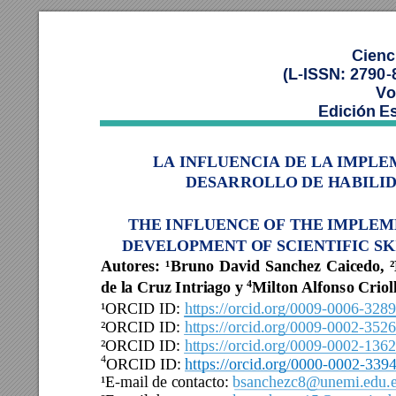
Cienc
(L
-ISSN: 2790
-
Vo
Edición E
LA INFLUENCIA DE LA IMPLE
DESARROLLO DE HABILID
THE INFLUENCE OF THE IMPLEM
DEVELOPMENT OF SCIENTIFIC S
Autor
es
:
¹Bruno 
David 
Sanchez 
Caicedo, 
de la Cruz Intriago y 
Milton Alfonso Criol
4
¹ORCID ID:
https://orcid.org/0009-0006-328
²ORCID ID:
https://orcid.org/0009-0002-352
²ORCID ID:
https://orcid.org/0009-0002-136
4
ORCID ID:
https://orcid.org/0000-0002-339
¹E-mail de contacto:
bsanchezc8@unemi.edu.