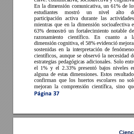
En 
la 
dimensión 
comunicativa, 
un
61% 
de 
lo
estudiantes 
mostró 
un 
nivel 
alto 
d
participación 
activa 
durante 
las 
actividades
mientras 
que 
en 
la 
dimensión 
socioafectiva 
e
63% 
demostró 
un 
fortalecimiento 
notable 
d
e
razonamiento 
científico. 
En 
cuanto 
a 
l
dimensión cognitiva, el 58% evidenció mejora
sostenidas 
en 
la 
interpretación 
de 
fe
nómeno
científicos, 
aunque 
se 
observó 
la 
necesidad 
d
estrategias 
pedagógicas 
adicionales. 
Solo 
entr
el 
1% 
y 
el 
2.33% 
presentó 
ba
jos 
niveles 
e
alguna 
de 
estas 
dim
ensiones. 
Estos 
resultado
confirman 
que 
los 
huertos 
escolares 
no 
sol
mejoran 
la 
comprensión 
científic
a,
sino 
qu
Página 
37
Cienc