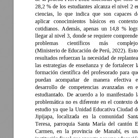
28,2 
% 
de 
los 
e
studiantes 
alcanza 
el 
nivel 
2 
e
ciencias, 
lo 
que 
indica 
que 
son 
capaces 
d
aplicar 
conocimientos 
básicos 
en 
contexto
cotidianos. 
Además, 
apenas 
un 
14,8 
% 
logr
llegar al 
nivel 
3, 
donde 
se 
requiere 
comprende
problemas 
científicos 
más 
complejo
(Ministerio de Educación 
de Perú, 2022). 
Esto
resultados 
refuerzan 
la
necesidad 
de 
replantea
las 
estrategias 
de 
enseñanza 
y 
de 
fortalecer 
l
formación 
científica 
del 
profesorado 
para 
qu
puedan 
acompañar 
de
manera 
efectiva 
e
desarrollo 
de 
competencias 
avanzadas 
en 
e
estudiantado. 
De 
acuerd
o 
a 
lo 
manifestado 
l
problemática 
no 
es 
diferente 
en 
el 
contexto 
d
estudio 
ya 
que 
la 
Unidad 
Educativa 
Ciudad 
d
Jipijapa, 
localizada 
en 
la 
comunidad 
Sant
Teresa, 
parroquia 
Santa 
María 
del 
cantón 
E
Carmen, 
en 
la 
provincia 
de 
Manabí, 
es 
un