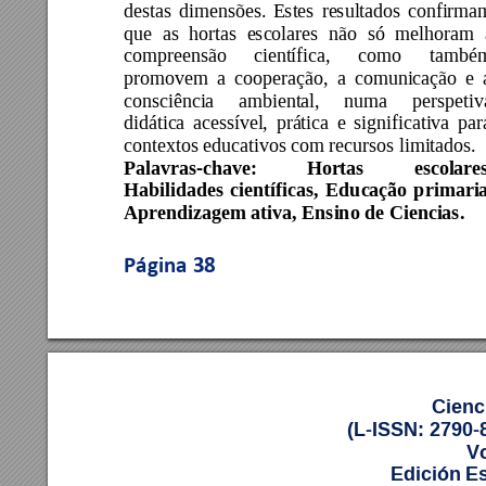
destas 
dimensões. 
Estes 
resultados 
confirma
que 
as 
hortas 
e
scolares 
não 
só 
melhoram 
compreensão 
científica, 
como 
també
promovem 
a 
cooperação, 
a 
comunicaç
ão 
e 
consciência 
ambiental, 
numa 
perspetiv
didática 
acessível, 
prática 
e 
significativa 
par
contextos educativos com recursos limitados. 
Palavras-chave:
Hortas 
escolares
Habilidades 
científicas, 
Educação 
p
rimaria
Aprendizagem ativa, Ensino 
de
 Ciencias.
Página 
38
Cienc
(L-ISSN: 2790-
Vo
Edición E