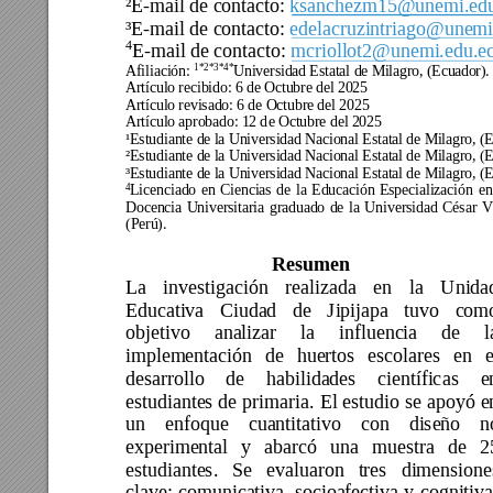
²E-mail de contacto:
ksanchezm15@unemi.edu
³E-mail de contacto:
edelacruzintriago@unemi
4
E-mail de contacto:
mcriollot2@unemi.edu.e
1*2*3*4*
Afiliación: 
Universidad Estatal de Milagro, (Ecuad
or).
Artículo recibido: 6 de Octubre del 2025 
Artículo revisado: 6 de Octubre del 2025 
Artículo aprobado: 
12
 d
e Octubre del 2025 
¹Estudiante de la Universidad Nacional Estatal de Milagro, (
²Estudiante de la Universidad Nacional Estatal de Milagro, (E
³Estudiante de la Universidad Nacional Estatal de Milagro, (E
4
Licenciado 
en 
Ciencias 
d
e 
la 
Educación 
Especialización 
en
Docencia 
Universitaria 
g
raduado 
de 
la 
Un
iversidad 
C
ésar 
Va
(Perú).
Resumen 
La 
investigación 
realizada 
en 
la 
Unida
Educativa 
Ciudad 
de 
Jipijapa 
tuvo 
com
objetivo 
analizar 
la 
influencia 
de 
l
implementación 
de 
huertos 
escolares 
en 
e
desarrollo 
de 
habilidades 
científic
as 
e
estudiantes 
de 
primaria. 
El estudio 
se 
a
poyó 
e
un 
enfoque 
cuantitativo 
con 
diseño 
n
experimental 
y 
abarcó
una 
muestra 
de 
2
estudiantes. 
Se 
evaluaron 
tres 
dimensione
clave: 
comunica
tiva, 
socioafectiva 
y 
c
ognitiva