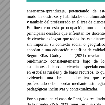
enseñanza-aprendizaje, 
potenciando 
de 
est
modo 
las 
destreza
s 
y 
habilidades 
del 
alumnad
y también 
del profesorado en 
el á
rea de cienc
i
En 
línea 
con 
esta 
preocupación, 
uno 
de
lo
principales 
desafíos 
que 
enfrentan 
los 
docente
de 
ciencias 
es 
lograr 
que 
todos 
los 
estudiantes
sin 
importar 
su 
contexto 
social 
o 
geográfico
accedan 
a 
una 
educación 
científica 
de 
c
alidad
Según 
Elías 
Godoy 
et 
a
l. 
(2021) 
revelan 
u
rendimiento 
consistentemente 
bajo 
de 
lo
estudiantes 
chilenos 
en 
ciencias, 
especialment
en 
escuelas 
rurales 
y 
de 
bajos 
recursos, 
lo 
qu
evidencia 
una 
brecha 
educativa 
que 
e
profesorado 
debe 
aborda
r 
mediante 
estrategia
pedagógicas inclusivas y contextualizada
s. 
Por 
su 
parte, 
en 
el 
caso 
de 
Perú, 
los 
resultado
de 
la 
prueba 
P
ISA 
2022 
muestran 
que 
solo 
u