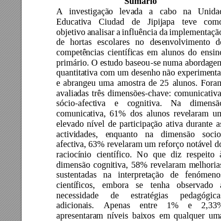
Sumário 
A 
investigação 
lev
ada 
a 
cabo 
na 
Unida
Educativa 
C
iudad 
de 
Jipijapa 
teve 
com
objetivo 
analisar 
a 
influê
ncia 
da 
implement
açã
de 
hortas 
escolares 
no 
desenvolvimento 
d
competências 
científicas 
em 
alunos 
do 
ensin
primário. O 
estudo 
baseou
-se numa 
abordage
quantitativa com 
um 
desenho não 
experimenta
e 
abrangeu 
uma 
amostra 
de 
25 
alunos. 
Fora
avaliadas 
tr
ês 
dimensões-chave: 
comunicativa
sócio-afectiva 
e 
cognitiva. 
Na 
dimensã
comunicativa, 
61% 
dos 
alunos 
revelaram 
u
elevado 
nível 
de 
p
articipação 
ativa 
durante 
a
actividades, 
enquanto 
na 
dimensão 
socio
afectiva, 63% 
revelaram 
um 
reforço 
notável 
d
raciocínio 
científico. 
No 
que 
diz 
respeito 
dimensão 
cognitiva, 
58% 
revelaram 
melhoria
sustentadas 
na 
int
erpretação 
de 
fenómeno
científicos, 
embora 
se 
tenha 
observado 
necessidade 
de 
estratégias 
pedagógica
adicionais. 
Apenas 
entre 
1% 
e 
2,33
apresentaram 
níveis 
ba
ixos 
em 
qualquer 
um