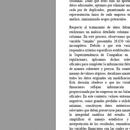
columnas. 
Dado 
que 
estas 
filas 
no 
aport
datos 
adicionales, 
optamos 
por 
eliminar 
un
cada 
par 
de 
dupli
cados, 
garantizando 
as
representación 
única 
de 
cada 
empresa 
e
análisis, minimizando sesgos potenciales. 
Respecto 
al 
tr
atamiento 
de 
datos 
f
altan
realizamos 
un 
análisis 
detallado 
columna 
columna. 
En 
este 
proceso, 
observamos 
qu
variable 
"tamaño" 
presentaba 
26.850 
val
incompletos. 
Debido 
a 
que 
esta 
vari
responde 
a 
criterios 
esp
ecíficos 
establecidos
la 
Superintendenc
i
a 
de
Compañías 
en 
regulaciones, 
aplicamos 
dichos 
crite
oficiales para completar la información falt
de 
manera 
coherente 
y 
precisa. 
En 
cuant
manejo 
de 
valores 
atípicos, 
decidimos 
mante
todos 
los 
datos 
originales 
sin 
modificacio
Esta 
decisión 
obedece 
a 
que 
las 
varia
financieras 
refle
jan 
información 
proporcionada 
por las 
empresas en 
sus bala
oficiales. 
En 
este 
context
o, 
valores 
extrem
negativos, 
como 
grandes 
pérdidas 
o 
uti
lid
mínimas, 
constituyen 
datos 
auténticos
relevantes 
que 
deben 
pres
ervarse 
para 
mante
la 
integridad 
analítica 
del 
estudio.
simplificar 
el 
manejo 
estadístico 
y 
interpretación 
de 
los 
resultados, 
renombra
las 
variables 
financieras 
con 
las 
cuales 
se 