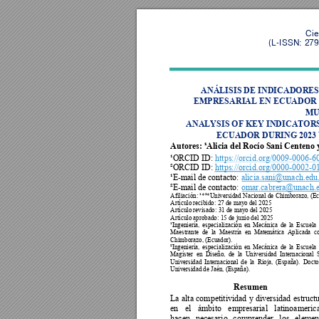
Cie
(L-ISSN: 279
ANÁLISIS DE INDICADORE
EMPRESARIAL EN ECUADOR D
MU
ANALYSIS OF KEY INDICATOR
ECUADOR DURING 2023
Autor
es
:
¹Alicia del Rocío Sani Centeno
¹ORCID ID:
https://orcid.org/0009-0006-6
²ORCID ID:
https://orcid.org/0000-0002-0
¹E-mail de contacto:
alicia.sani@unach.edu.
²E-mail de contacto:
omar.cabrera@unach.e
Afiliación: ¹*²*Universidad Nacional de Chimborazo, (Ec
Artículo recibido: 27 de mayo del 2025 
Artículo revisado: 31 de mayo del 2025 
Artículo aprobado: 
15
 d
e junio del 2025 
¹Ingeniería, 
especialización 
en 
Mecánica 
de 
la 
Escuela 
Maestrante 
de 
la 
Maestría 
en 
Matemática 
Aplicada 
c
Chimborazo, (Ecuador). 
²Ingeniería, 
especialización 
en 
Mecánica 
de 
la 
Escuela 
Magíster 
en 
Diseño, 
de 
la 
Universidad 
Internacional 
Universidad 
Internacional 
d
e 
la 
Rioja, 
(España). 
Docto
Universidad de Jaén, (España).
Resumen 
La 
alta 
competitividad 
y diversidad 
estructu
en 
el 
ámbito 
empresarial 
latinoameric
hacen 
necesario 
comprender 
los 
elemen