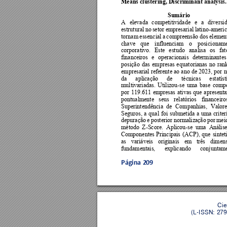
Means clustering, Discriminant analysis.
Sumário 
A 
elevada 
competitividade 
e 
a 
diversi
estrutural 
no 
setor 
empresarial 
latino-ameri
tornam 
essencial 
a 
compreensão 
dos 
elemen
chave 
que 
influenciam 
o 
posi
cioname
corporativo. 
Este 
estud
o 
analisa 
os 
fat
financeiros 
e
operacion
ais 
determinant
es
posição 
das 
empresas 
eq
uatorianas 
no 
ran
empresarial referente ao 
ano 
de 
2023, por 
m
da 
aplicação 
de 
técnicas 
estatíst
multivariadas. 
Util
izou-se 
uma 
base
compo
por 
119.611 
empresas 
ativas 
que 
apresent
pontualmente 
seus 
relatórios 
financeiro
Superintendência 
de 
Companhias, 
Valore
Seguros, 
a 
qual 
foi 
subm
etida 
a 
uma 
criter
depuração 
e 
poste
rior 
normalização 
por
mei
método 
Z-Score. 
Aplicou-se 
uma 
Aná
lise
Componentes 
Principais 
(ACP), 
que
sintet
as 
variáveis 
originais 
em 
três 
dimens
fundamentais, 
explicando 
conjuntame
Página 
209
Cie
(L-ISSN: 279