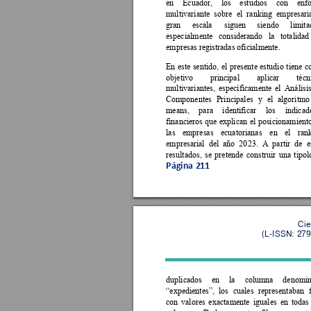
en 
Ecuador, 
los 
estudios 
con 
enf
multivariante 
sobre 
el 
ranking 
empresaria
gran 
esca
la
siguen 
siendo 
limita
especialmente 
considerando 
la 
totalidad
empresas registradas oficialmente. 
En 
este 
sentido, 
el 
presente 
estudio 
tiene 
c
objetivo 
principal 
aplicar 
técn
multivariantes, 
específicamente 
el 
Análisis
Componentes 
Principales 
y 
el 
algoritmo
means, 
para
identificar 
los 
indicad
financieros 
que 
explican 
el 
posicionamient
las 
empresas 
ecuatorianas 
en 
el 
ran
empresarial 
del 
año 
20
23. 
A 
partir 
d
e 
e
resultados, 
se 
pr
etende 
const
ruir 
un
a 
tipol
Página 
211
Cie
(L-ISSN: 279
duplicados 
en 
la 
columna 
denomin
“expedientes”, 
los 
cuales 
representaban 
con 
valores 
exactamente 
iguales 
en 
todas