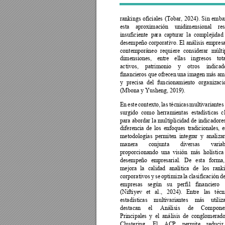
rankings 
ofici
ales 
(Tobar, 
2024). 
S
in 
embar
esta 
aproximación 
unidimensional 
res
insuficiente 
pa
r
a 
c
apturar 
la 
complejidad 
desempeño corporativo. 
El 
análisis 
empresa
contemporáneo 
r
equiere 
considerar 
múlti
dimensiones, 
entre 
ell
as 
ingresos 
tot
activos, 
patrimonio 
y 
otros 
indicad
financieros 
que ofrecen 
una imagen 
más amp
y 
precisa 
del 
fun
cionamiento 
organizaci
(Mbona y Yusheng, 2019). 
En 
este 
contexto, 
las 
técnicas 
multivariantes
surgido 
como 
herramientas 
estadística
s 
c
para abordar 
la 
multiplicidad de 
indicadores
diferencia 
de 
los 
enfoqu
es 
tradicionales, 
e
metodologías 
permiten 
integr
ar 
y 
analizar
manera 
conjunta 
diversas 
variab
proporcionando 
una 
visión 
más 
holística
desempeño 
empresarial. 
De 
esta 
forma,
mejora 
la 
calidad 
analítica 
de 
los 
rank
corporativos 
y 
se 
optimi
za 
la 
clasificación 
d
empresas 
según 
su 
perfil 
financiero 
(Niftiyev 
et 
al., 
2024). 
Entre 
las 
técn
estadísticas 
multivariantes 
más 
utiliz
destacan 
el 
Análisis 
de 
Componen
Principales 
y 
el 
análisis 
de 
conglomerado
Clustering. 
El 
AC
P 
permite 
re
ducir 