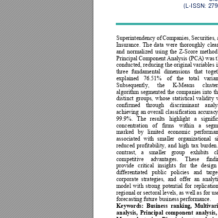
(L-ISSN: 279
Superintendency 
of 
Companies, 
Securities, 
Insurance. 
Th
e 
data 
wer
e 
thoroughly 
cl
ea
and 
normalized 
using 
th
e 
Z
-Score 
method.
Principal 
Component 
Analysis (PCA)
 wa
s 
conducted, r
educing 
the 
original 
variables 
three 
fundamental 
dimensions 
that 
toget
explained 
76.51% 
of 
the 
total 
varia
Subsequently, 
the 
K-Means 
cluste
algorithm 
segmented 
the 
companies 
into 
th
distinct 
groups, 
whose 
statistical 
validity 
confirmed 
through
discriminant 
analy
achieving 
an 
overall 
classification 
accurac
y
99.9%. 
The 
re
sults 
highlight 
a 
signifi
concentration 
of 
firms 
within 
a 
segm
marked 
by
limited 
economic 
performan
associated 
with 
smaller 
organizational 
s
reduced 
profitability, 
and 
high 
tax 
burden.
contrast, 
a
smaller 
group 
exhibits 
c
competitive 
advantages. 
These 
findi
provide 
c
ritical 
insi
ghts 
for 
the 
design 
differentiated 
public 
poli
cies 
and 
targe
corporate 
strategies, 
and 
offer 
an 
analyti
model 
with 
strong 
potential 
for 
replicatio
regional or sectoral levels, as well as
 for us
forecasting future business performance. 
Keywords: 
Business 
ranking, 
Multivari
analysis, 
Principal 
component 
analysis,