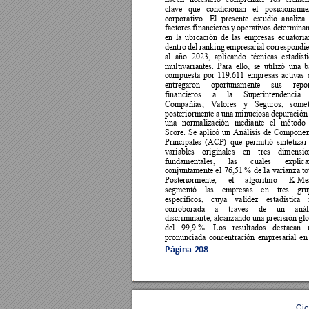
clave 
que 
condicionan 
el 
posicionamie
corporativo. 
El 
presente 
estudio 
analiza 
factores 
financieros 
y 
operativos de
terminan
en 
la 
ubicación 
de 
las 
empresas 
ecuatoria
dentro 
del 
ranking 
empresarial 
correspondie
al 
año 
2023, 
aplicando 
técnicas 
estadíst
multivariantes. 
Para 
ello, 
se 
utili
zó 
una 
b
compuesta 
por 
119.611 
empresas 
activas 
entregaron 
oportunamente 
sus 
repor
financieros 
a 
la 
S
uperintendencia 
Compañías, 
Valores 
y 
Seguros, 
somet
posteriormente 
a una 
minuciosa de
puración
una 
normalización 
mediante 
el 
método 
Score. 
Se 
aplicó 
un
Análisis 
de 
Componen
Principales 
(ACP) 
que 
permitió 
sintetizar 
variables 
originales 
en 
tres 
dimensio
fundamentales, 
las 
cuales 
explica
conjuntamente 
el 
76,51 % 
de 
la 
varianza 
to
Posteriormente, 
el 
algoritmo 
K-Me
segmentó 
las 
empresas 
en 
tres 
gru
específicos, 
cuya 
validez 
estadística 
corroborada 
a 
través 
de 
un 
anál
discriminante, alca
nzand
o una 
precisión glo
del 
99,9 %. 
Los 
resultados 
destacan 
pronunciada 
concentración 
empresarial 
en
Página 
208
Cie