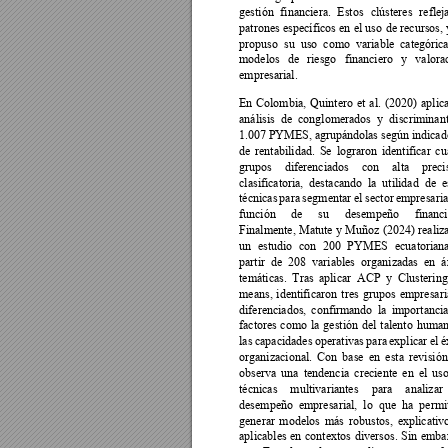
gestión 
financiera. 
Esto
s 
clústeres 
reflej
patrones 
específicos 
en 
el 
uso 
de recursos, 
propuso 
su 
uso 
como 
variable 
categór
ic
a
modelos 
de 
riesgo 
financiero 
y 
valora
empresarial. 
En 
Colombia, 
Quintero 
et 
al. 
(2020) 
aplic
análisis 
de 
conglomerados 
y 
discriminant
1.007 
PYMES, a
grupándolas según 
indicad
de 
rentabilidad. 
Se 
lograron 
identificar 
cu
grupos 
diferenciados 
con 
alta 
preci
clasificatoria, 
de
sta
cando 
la 
utilidad 
de 
e
técnicas 
para 
segmentar 
el 
sector 
empresaria
función 
de 
su 
desempeño 
financi
Finalmente, 
Matute 
y 
M
uñoz 
(2024) 
realiz
un 
estudio 
con 
200 
P
YMES 
ecuatoriana
partir 
de 
208 
variables 
organizadas 
en 
á
temáticas. 
Tras 
aplicar 
ACP 
y 
Clustering
means, 
identificaron 
tres
grupos 
empresari
diferenciados, 
confirmando 
la 
importancia
factores 
como 
la 
gestión
del 
talento 
huma
las 
capacidades 
operativas 
para 
explicar 
el 
é
organizacional. 
Con 
b
ase 
en 
esta 
revisión
observa 
una 
tendencia 
creciente 
en 
el 
uso
técnicas 
multivariantes 
para 
analizar 
desempeño 
empresarial, 
lo 
que 
ha 
permi
generar 
modelos
más 
ro
bustos, 
explicativ
aplicables 
en 
contextos 
diversos. 
Sin 
embar