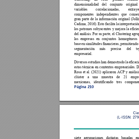
dimensionalidad 
del 
conjunto 
original 
variables 
correlacionadas, 
extray
componentes 
independientes 
que 
conse
gran 
parte 
de 
la 
información 
original 
(Jolli
Cadima, 
2016). 
Esto 
facilita 
la 
interpretació
los 
patrones 
subyacentes 
y 
mejora 
la 
eficie
del análisis. 
Por su parte, el Clustering 
agru
las 
empresas 
en 
conjun
tos 
homogéneos 
base 
en 
sim
ilitudes 
financieras, 
p
ermitiendo
segmentación 
más 
precisa 
del 
te
empresarial. 
Diversos 
estudios 
han 
demostrado 
la 
eficaci
estas técnica
s en contextos empre
sariales. D
Rosa 
et 
al. 
(2021) 
aplicaron 
ACP 
y 
análisi
clúster 
a 
una 
muestra 
de
21 
empre
mexicanas, 
identificando 
tres 
componen
Página 
210
Cie
(L-ISSN: 279
siete 
agrupaciones 
distintas 
basadas 
en