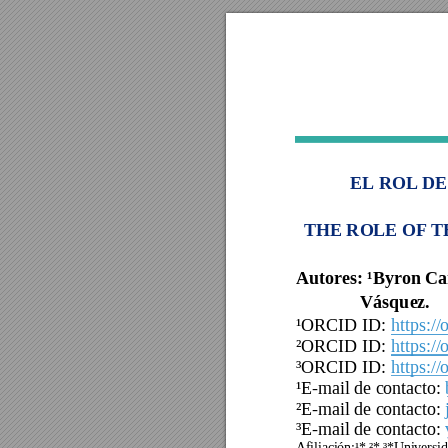
EL ROL D
THE ROLE OF 
Autor
es
: ¹Byron Ca
Vásquez. 
¹ORCID ID:
https:/
²ORCID ID:
https:/
³ORCID ID:
https:/
¹E-mail de contacto:
²E-mail de contacto:
³E-mail de contacto:
Afiliación:¹* 
²*
³*
Universid