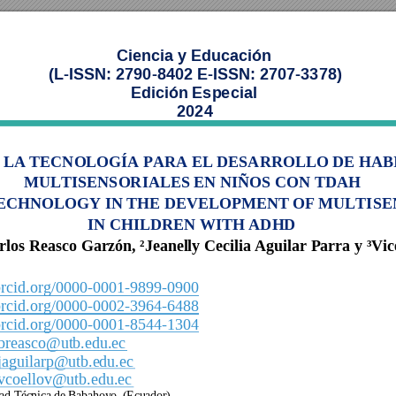
Ciencia y Educación  
(L
-ISSN: 2790
-8402 E-ISSN: 2707-3378) 
Edición Especial  
202
4 
E LA TECNOLOGÍA PARA EL DESARROLLO DE HAB
MULTISENSORIALES EN NIÑOS CON TDAH 
TECHNOLOGY IN THE DEVELOPMENT OF MULTISEN
IN CHILDREN WITH ADHD 
rlos 
Reasco Garzón, ²Jeanelly 
Cecilia Aguilar Parra y 
³Vic
/orcid.org/0000-0001-9899-0900
/orcid.org/0000-0002-3964-6488
/orcid.org/0000-0001-8544-1304
breasco@utb.edu.ec
jaguilarp@utb.edu.ec 
vcoellov@utb.edu.ec
ad Téc
nica de Babahoyo, (Ecuador)