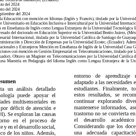
sto del 2024 
sto del 2024 
eptiembre del 2024 
la Edu
cación 
con mención 
en 
Idiomas (Inglés 
y 
Francés), titulado 
por 
la 
Universid
er U
niversitario e
n Educación I
nclusiva 
e Intercultural 
por la U
niversidad Internacio
a en Enseñanza de Inglés como Len
gua Extranjera de la Universidad Tecnológica 
resado del doctorado en Educación Superior en la Universidad Be
nito Juárez
, (Méx
sarial 
In
ternacional, 
titulad
a 
por 
la 
Universidad 
Católica 
d
e 
Santiago 
d
e 
Guayaqui
inistración y Dirección de Empre
sas por la Universidad Ecotec, (Ecuador). Adem
acionales y Extranjeros Mención en Ense
ñanza de Inglés de la Universidad Casa G
cion
es con mención en 
Gestión Empresarial en Telecomunicaciones, titulado por l
uador). 
Obtuvo 
un 
Magister 
en 
Telecomunicaciones 
po
r 
la 
Universidad 
Cató
lica 
d
una 
Maestría 
en 
Pedagogía 
del 
Idioma 
In
glés 
como 
Lengua 
Extranjera 
de 
la 
Uni
entorno 
de 
aprendizaje 
esumen 
ad
aptado a las necesidades e
estudiantes. 
Finalmente, 
t
ta 
un 
análisis 
detallado 
estos 
resultados, 
se 
recom
nología 
puede 
apoy
ar 
el 
continuar 
explorando 
dive
dades 
multisensoriales 
en 
mantenerse 
informados, 
as
por
déficit 
de 
atención 
e 
trastorno 
no 
se 
convierta 
en
). 
Se 
exploran 
las 
causas 
el 
desarrollo 
académico 
torno 
en 
el 
pr
oceso 
de 
Considerando 
que 
los 
doce
e 
y 
e
n 
el 
desarrollo 
social, 
una 
adec
uada 
capacitació
co 
de 
los 
niños. 
Ad
emás, 