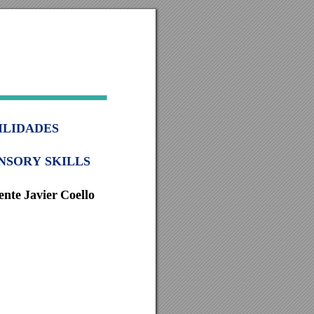
ILIDADES 
SORY SKILLS 
ente Javier Coello 