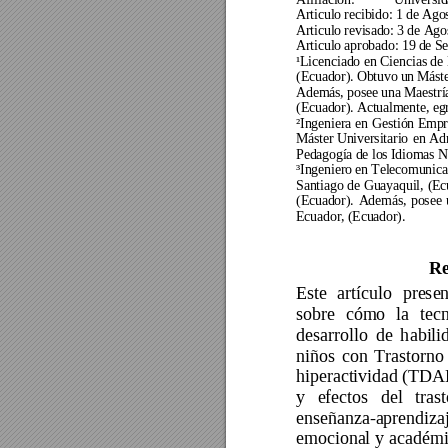
Articulo recibido: 1 de Ago
Articulo revisado: 3 de Ago
Articulo aprobado: 19 de S
¹Licenciado 
en 
Ciencias de 
(Ecuador
).
 Obtuvo u
n Mást
Además, posee una Maestrí
(Ecuador
).
 Actualmente, eg
²Ingeniera 
en 
Gestión 
Empre
Máster Universitario
en Adm
Pedagogía de los Idiomas N
³Ingeniero en Telecomunica
Santiago 
de 
Guayaquil, 
(Ec
(Ecuador). 
Además, 
posee 
Ecuador, (Ecuador
).
R
Este 
artículo 
presen
sobre 
cómo 
la 
tec
desarrollo 
de 
h
abili
niños 
con 
Trastorno 
hiperactividad 
(TDAH
y 
efectos 
del 
tras
enseñanza-aprendizaj
emocional 
y 
académi