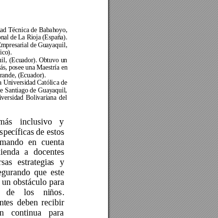
ad 
Técnica de 
Baba
hoyo, 
nal de 
La Ri
oja (España). 
Empresarial de G
uayaqu
il, 
ico). 
l, 
(Ecuador
).
Obtuvo 
un 
ás, posee una Maestría en 
rande, 
(Ecuador
).
a 
Universidad Católic
a de 
e 
Santiago 
de 
Guayaquil, 
versidad 
Bolivariana 
del 
más 
in
clusivo 
y 
specíficas de estos 
omando 
en 
cuenta 
ienda 
a 
docentes 
rsas 
estrategias 
y 
egurando 
que 
este 
 
un 
obstá
culo 
para 
de 
los 
niños. 
ntes 
deben 
recibir 
n 
continua 
para 