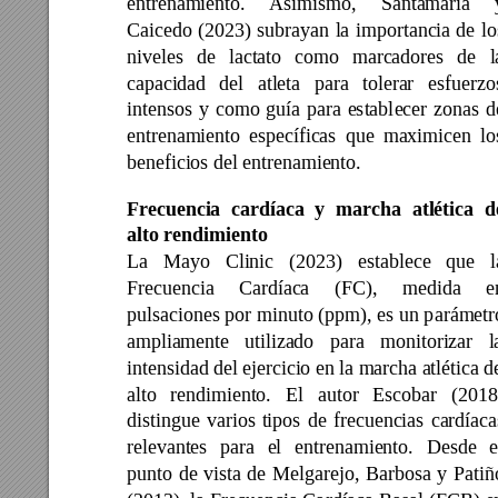
entrenamiento. 
Asimismo, 
Santamaría 
Caicedo 
(2023) 
subrayan 
la 
importancia 
de 
lo
niveles 
de 
lactato 
como 
marcadores 
de 
l
capacidad 
del 
atleta 
p
ara 
tolerar 
esfuerzo
intensos 
y 
como 
guía 
p
ara 
establ
ecer 
zonas 
d
entrenamiento 
esp
ecíficas 
que 
maximicen 
lo
beneficios del entrenamiento. 
Frecuencia 
cardíaca 
y 
marcha 
atlética 
d
alto rendimiento 
La 
Mayo 
Clinic 
(2023) 
establece 
que 
l
Frecuencia 
Cardíaca 
(FC), 
medida 
e
pulsaciones por mi
nuto (ppm), 
es un p
arámetr
ampliamente 
utilizado 
para 
monitorizar 
l
intensidad del ejercicio en la marcha atlética d
alto 
rendimiento. 
El 
autor 
Escobar 
(2018
distingue 
varios 
tipos 
de 
frecuencias 
ca
rdíaca
relevantes 
para 
el 
entr
enamiento. 
Desde 
e
punto 
de 
vista 
de 
Melgarejo, 
Barbosa
y 
Patiñ