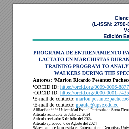
Cienc
(L-ISSN: 2790-
Vo
Edición Es
PROGRAMA DE ENTRENAMIENTO PAR
LACTATO EN MARCHISTAS DURANT
TRAINING PROGRAM TO ANALYZ
WALKERS DURING THE SPEC
Autores:
¹Marlon Ricardo Pesántez Pacheco,
¹ORCID ID:
https://orcid.org/0009-0006-887
²ORCID ID:
https://orcid.org/0000-0001-743
¹E-mail de contacto:
marlon.pesantezpacheco
²E-mail de contacto:
gpaula@upse.edu.ec
Afiliación: ¹* 
²*
 Universidad Estatal Península de Santa Elen
Articulo recibido:2 de Julio del 2024 
Articulo revisado: 
3 
de 
Ju
l
io
 del 2024 
Articulo aprobado: 6 de Agosto del 2024 
¹Maestrante de la maestría en Entrenamiento Deportivo, Unive