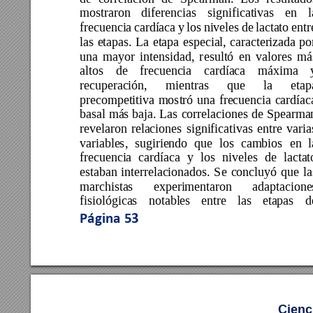
mostraron 
diferencias 
significativas 
en 
l
frecuencia 
cardíaca 
y 
los 
niveles 
de 
lactato 
entr
las 
etapas. 
La 
etapa 
especial, 
caracter
izada 
po
una 
mayor 
intensidad, 
r
esultó 
en 
valores 
má
altos 
de
fr
ecuencia 
ca
rdíaca 
máxima 
recuperación, 
mientras 
que
la 
etap
precompetitiva 
mostró 
una 
frecuencia 
cardíac
basal 
más 
baja. 
Las
correlaciones 
de
Spearma
revelaron 
relaciones 
significativas 
entre 
vari
a
variables, 
sugiriendo 
que 
los 
cambios 
en 
l
frecuencia 
c
ardíaca 
y 
los 
niveles 
de 
lactat
estaban 
interrelacionados. 
S
e 
concluyó 
que 
la
marchistas 
experimentaron 
adaptacione
fisiológicas 
notables 
e
ntre 
las 
etapas 
d
Página 
53
Cienc