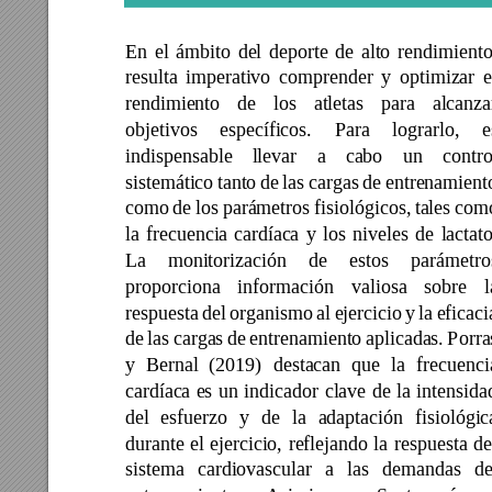
En 
el 
ámbito 
del 
deporte
de 
alto 
rendimiento
resulta 
im
perativo 
comprender 
y 
optimizar 
e
rendimiento 
de 
los 
atletas 
para 
alcanza
objetivos 
específicos. 
Para 
logr
arlo, 
e
indispensable 
llevar 
a 
cabo 
un 
contro
sistemático 
tanto 
de 
las 
cargas 
d
e 
entrenamient
como 
de 
los 
parámetros 
fi
siológicos, 
tales 
com
la 
frecuencia 
cardíaca 
y 
los 
niveles 
de 
lactato
La 
monitorización 
de 
estos 
parámetro
proporciona 
información 
valiosa 
sobre 
l
respuesta 
del 
organismo 
al 
ejercicio 
y 
la 
eficaci
de 
las 
cargas 
de 
entrenamiento 
aplicada
s. 
Porra
y 
Bernal 
(2019) 
destacan 
que 
la 
frecuenci
cardíaca 
es 
un 
indicador 
clave 
de 
la 
intensida
del 
esfuerzo 
y 
de 
la 
adaptación 
fisiológic
durante 
el 
ejercicio, 
reflejando 
la 
respuesta 
de
sistema 
cardiovascular 
a 
las 
demandas 
de