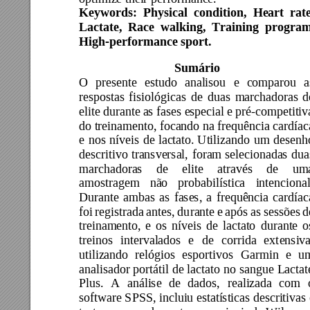
Keywords: 
Physical 
con
dition, 
Heart 
rate
Lactate, 
Race 
walking, 
Training 
progr
am
High-performance sport. 
Sumário 
O 
presente 
estudo 
a
nalisou 
e
comparou 
a
respostas 
fisiol
ógicas 
de 
duas 
marchadoras 
d
elite durante a
s fases e
special e 
pré-
competitiv
do treinamento, focando na frequência cardíac
e 
nos 
níveis 
de
lactato. 
Utilizando 
um 
desenh
descritivo 
tra
nsversal, 
foram 
selecionadas 
dua
marchadoras 
de 
elite 
através 
de 
um
amostragem 
não 
probabilística 
intencional
Durante 
ambas 
as 
fases, 
a 
frequência 
cardíac
foi 
registrada 
antes, 
du
rante 
e 
após 
as 
sessões 
d
treinamento, 
e 
os 
níveis 
de 
lactato 
durante 
o
treinos 
in
tervalados 
e 
de 
corrida 
ext
ensiva
utilizando 
relógios 
esportivos 
Garmin 
e 
u
analisador portátil 
de
lactato 
no 
sangue 
Lactat
Plus. 
A 
análise 
de 
dados, 
realizada 
com 
software SPSS, incluiu estatísticas descritivas 