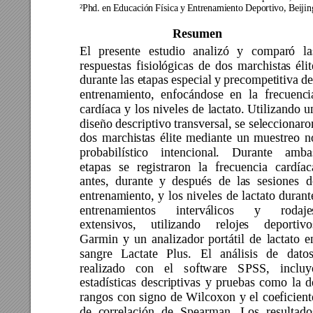
²Phd. en Educación Física y Entrenamiento Deportivo, Beijing
Resumen 
El 
presente 
estudio 
analizó 
y 
compar
ó 
la
respuestas 
fisiológicas 
de 
dos 
marchistas 
élit
durante las e
tapas especial y 
precompetitiva de
entrenamiento, 
enfocándose 
en 
la 
frecuenci
cardíaca 
y 
los 
niveles 
de 
lactato. 
Utilizando 
u
diseño descriptivo transversal, se seleccionaro
dos 
marchistas 
élite 
mediante 
un 
muestreo 
n
probabilístico 
intencional. 
Durante 
amba
etapas 
se 
registraron 
l
a 
frecuencia 
cardíac
antes, 
durante 
y 
después 
de 
las 
sesiones 
d
entrenamiento, 
y 
los 
niveles 
de 
lactato 
durant
entrenamientos 
interválicos 
y 
rodaje
extensivos, 
utilizando 
relojes 
deportivo
Garmin 
y 
un
an
alizador 
portátil 
de
lactato 
e
sangre 
Lactate 
Plus. 
El 
análisis 
de 
datos
realizado 
con 
el 
software 
SPSS, 
incluy
estadísticas 
descriptivas 
y 
pruebas 
como 
la 
d
rangos 
con 
signo 
de 
Wilcoxon 
y 
el 
coeficient
de 
correlación 
de 
Spearman. 
Los 
resultado