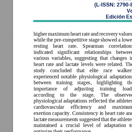
(L-ISSN: 2790-
Vo
Edición Es
higher 
maximum 
heart 
rate 
and 
recovery 
values
while 
the pre-c
ompetitive stage 
show
ed 
a 
lowe
resting 
heart 
rate. 
S
pearman 
correlation
indicated 
significant 
relationships 
betwe
e
various 
vari
ables, 
sugge
sting 
that 
changes 
i
heart 
rate 
and 
lactate 
levels 
were 
related. 
Th
study 
concluded 
that 
elite 
race 
walker
experienced 
notable 
physiological 
adaptation
between 
training 
stag
es, 
highlighting 
th
importance 
of 
adjust
ing 
training 
load
according 
to 
the 
stage. 
The 
observe
physiological adaptations
 reflecte
d 
the 
athletes
cardiovascular 
efficiency 
and 
maximum
exertion capacity. Consistency in heart rate an
lactate 
measurements 
suggested 
that 
the 
athlete
maintained 
a 
crucial 
level 
of 
adaptation 
t
optimize their performance. 