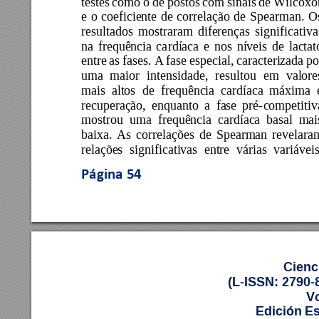
testes 
como 
o 
de 
postos 
com 
sinais 
de 
Wilcoxo
e 
o 
coeficiente 
de 
correlação 
de 
S
pearman. 
O
resultados 
mostraram 
diferenças 
signi
ficativa
na 
frequência 
ca
rdíaca 
e 
nos 
níveis 
de 
lactat
entre 
as 
fases. 
A 
fase 
especial, 
caracterizada 
po
uma 
maior 
intensidade, 
resultou 
em 
valore
mais 
altos 
d
e 
frequência 
cardíaca 
máxima 
recuperação, 
enquanto 
a 
fa
se 
pré-
competitiv
mostrou 
uma 
frequência 
cardíaca 
ba
sal 
mai
baixa. 
As 
correlações 
de 
Spearman 
revelara
relações 
significativa
s 
entre 
várias 
variáveis
Página 
54
Cienc
(L-ISSN: 2790-
Vo
Edición Es