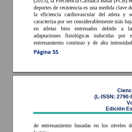
(2013), 
la 
Frecuencia 
Ca
rdíaca B
asal 
(FCB) 
e
deportes 
de 
r
esistencia 
es 
una 
medida 
clave 
d
la 
efic
iencia 
cardiovascular 
del 
atleta 
y 
s
caracteriza por 
ser 
considerablemente 
más 
baj
en 
atletas 
bien 
entrenados 
debido 
a 
la
adaptaciones 
fisiológicas 
inducidas 
por 
e
entrenamiento 
continuo 
y 
de 
alta 
intensidad
Página 
55
Cienc
(L-ISSN: 2790-
Vo
Edición Es
de 
entrenamiento 
basadas 
en 
los 
niveles 
d