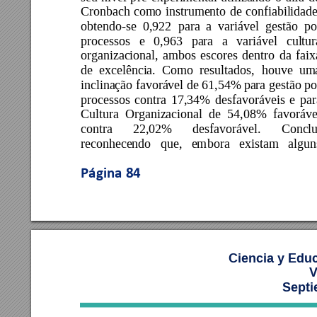
Cronbach 
como 
instrumento 
de 
confiabilidade
obtendo-se 
0,922 
para 
a 
vari
ável 
gestão 
po
processos 
e 
0,963 
para 
a 
variável 
cultur
organizacional, 
ambos 
escores 
dent
ro 
da 
faix
de 
excelência. 
Como 
resultados, 
houve 
um
inclinação favorável de 61,54%
 para gestão po
processos 
contra 
17,34% 
desfavoráveis 
e 
par
Cultura 
Organizacional 
de 
54,08% 
f
avoráve
contra 
22,02% 
desfavorável. 
Conclu
reconhecendo 
que, 
em
bora 
existam 
algun
Página 
84
Ciencia y Edu
V
Septi