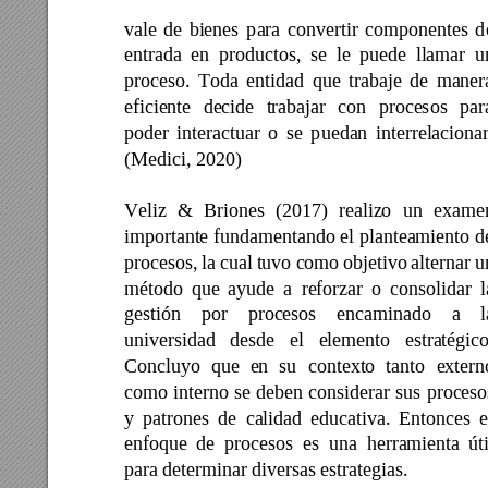
vale 
de 
bienes 
p
ara 
convertir 
componentes 
d
entrada 
en 
productos, 
se 
le 
puede 
llamar 
u
proceso. 
Tod
a 
entidad 
que 
trabaje 
de 
maner
eficiente 
decide 
trabajar 
con 
procesos 
par
poder 
int
eractuar 
o 
se 
p
uedan 
interrelacionar
(Medici, 2020) 
Veliz 
& 
Briones 
(2017
) 
realizo 
un 
exame
importante 
fundamentando 
el 
planteamiento 
d
procesos, 
la cua
l 
tuvo 
como 
objetivo 
alternar 
u
método 
que 
ayude 
a 
reforzar 
o 
consolidar 
l
gestión 
por 
procesos 
encaminado 
a 
l
universidad 
desde 
el 
elemento 
estratégico
Concluyo 
que 
en 
su 
contexto 
tanto 
extern
como 
interno 
se 
deben 
considerar 
sus 
proceso
y 
patrones 
de 
calidad 
educativa. 
Entonces 
e
enfoque 
d
e 
procesos 
e
s 
una 
herra
mienta 
úti
para determinar diversas estrategias. 