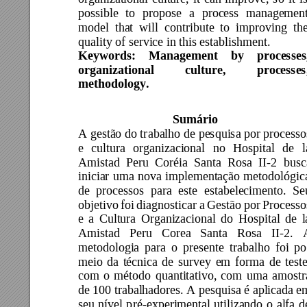
possible 
to 
propose 
a 
process 
management
model 
that 
will 
contribute 
to 
improving 
th
quality of service in this establishment. 
Keywords: 
Management 
by 
processes
organizational 
culture, 
processes,
methodology. 
Sumário 
A gestão do tr
abalho de 
pesquisa por processo
e 
cultura 
organi
zacional 
no 
Hospital 
de 
l
Amistad 
P
eru 
Coréia 
Santa 
Rosa 
II-2 
busc
iniciar 
uma 
nova 
implementação 
metodológic
de 
processos 
pa
ra 
este 
estabelecimento. 
Se
objetivo 
foi 
diagnosticar 
a 
Gestão 
por 
Processo
e 
a 
Cultura 
Organizacio
nal 
do 
Hospital 
de 
l
Amistad 
Peru 
Corea 
Santa 
Rosa 
II-2. 
metodologia 
para 
o 
presente 
trabalho 
foi 
po
meio 
da 
técnica 
de 
surv
ey 
em 
forma 
de 
teste
com 
o 
método 
quantitativo, 
com 
uma 
amostr
de 100 trabalhadores. A pesquisa é aplicada e
seu 
nível 
p
ré-experimental 
utilizando 
o
alfa 
d