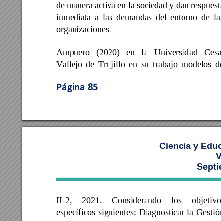
de manera
 activa 
en la 
sociedad 
y dan 
respuest
inmediata 
a 
las 
demandas 
del 
entorno 
de 
la
organizaciones. 
Ampuero 
(2020
) 
en 
l
a 
Universid
ad 
Cesa
Vallejo 
de 
Trujillo 
en 
s
u 
trabajo 
modelos 
d
Página 
85
Ciencia y Edu
V
Septi
II
-2, 
2021. 
Considerando 
los 
objetivo
específicos 
siguientes: 
Diagnosticar 
la 
Gestió