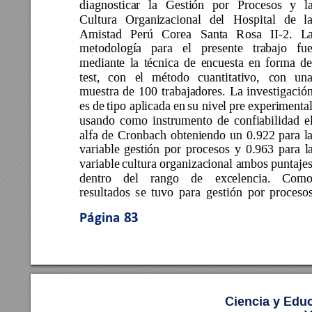
diagnosticar 
la 
Gestión 
por 
Procesos 
y
l
Cultura 
Organizacional 
del 
Hospital 
de 
la
Amistad 
Perú 
Corea 
Santa 
R
osa 
II-2. 
L
metodología 
para 
el 
prese
nte 
trabajo 
fue
mediante 
la 
técnica 
de 
encuesta 
en 
forma 
d
test, 
con 
el 
método 
cuantitativo, 
con 
una
muestra 
de 
100 
trabajadores. 
La 
investigación
es 
de 
tipo aplic
ada 
en 
su nivel 
pre 
experimental
usando 
como 
instrumento 
de 
confiabilidad 
el
alfa 
de 
Cronba
ch 
obteniendo 
un 
0.922 
para 
l
variable 
gestión 
por 
procesos 
y 
0.963 
para 
l
variable 
cultura 
organizacional ambos 
puntaje
s
dentro 
del 
rango 
de 
excelencia. 
Como
resultados 
se 
tuvo 
para 
gestión 
por 
proceso
Página 
83
Ciencia y Edu