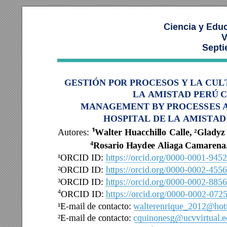
Ciencia y Edu
V
Septi
GESTIÓN POR PROCESOS Y LA CUL
LA AMISTAD PERÚ CO
MANAGEMENT BY PROCESSES A
HOSPITAL DE LA AMISTAD P
¹
Walter 
Huacchillo 
Calle, 
²Gl
adyz
Autor
es
:
Rosario Haydee Aliaga Camarena.
4
¹ORCID ID: 
https://orcid.org/0000-0001-945
²ORCID ID: 
https://orcid.org/0000-0002-455
³ORCID ID: 
https://orcid.org/0000-0002-885
4
ORCID ID: 
https://orcid.org/0000-0002-072
¹E-mail de contacto: 
walterenrique_2012@hot
²E-mail de contacto: 
cquinonesg@ucvvirtual.e