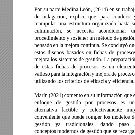
Por su parte 
Medina León, 
(2014) en su 
trabaj
de 
indagación, 
explico 
que, 
para 
conducir 
manipular 
una 
estructura 
organizada 
hasta 
s
culminación, 
se 
necesita 
acondicionar 
u
procedimiento 
y 
sostener 
un 
método 
de 
gestión
pensado 
en 
la 
mejora 
con
tinua. 
Se 
concluyó 
qu
estos 
diseños 
basados 
en 
fichas 
de 
proc
esos
mejora 
los 
sis
temas 
de 
g
estión. 
La 
preparació
de 
estas 
fichas 
de 
procesos 
es 
un 
element
valioso 
para 
la 
integración 
y 
mejora 
de 
procesos
utilizando los criterios de eficacia y eficiencia.
Marín 
(2021) 
comento en 
su informac
ión 
que 
e
enfoque 
de 
g
estión 
p
or 
procesos 
es 
un
alternativa 
factible 
y 
colectivamente 
muy
conveniente 
que 
puede 
romper 
los 
modelos 
d
gestión 
ya 
tradicionales, 
dando 
pa
so 
conceptos modernos de gestión que se recarga