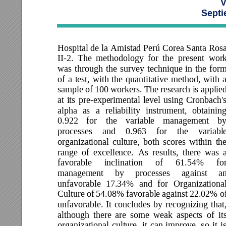
V
Septi
Hospital de 
la 
Amistad 
Perú Corea S
anta Rosa
II
-2. 
The 
methodology 
for 
the
present 
wor
k
was 
through 
the 
survey 
t
echnique 
in 
the 
form
of 
a 
test, 
with 
the 
quantitative 
method, 
with 
a
sample 
of 
100 workers. 
The 
research 
is a
pplied
at 
its 
pre-experimental 
level 
using 
Cronbach's
alpha 
as 
a
reliability 
i
nstrument, 
obtaining
0.922 
for 
the 
variable 
management 
b
processes 
and 
0.963 
for
the 
variable
organizational 
culture, 
both 
scores 
within 
the
range 
of 
excellence. 
As 
results, 
there 
was 
a
favorable 
inclination 
of 
61.54% 
fo
management 
by 
processes 
ag
ainst 
an
unfavorable 
17.34% 
and 
for 
Organizational
Culture 
of 
54.08% fa
vorable 
against 
22.02% of
unfavorable. 
It 
concludes 
by 
recognizing 
that,
although 
there 
are 
some 
weak 
aspects 
of 
it
organizational 
culture, 
it 
can 
improve, 
so 
it 
is