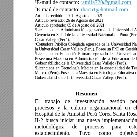
³E-mail de contacto: 
ramifa720@gmail.com 
4
E-mail de contacto: 
rhac51@hotmail.com
Articulo recibido: 20 de Agosto del 2021 
Articulo revisado: 26 de Agosto del 2021 
Articulo aprobado: 
05
 d
e Agosto del 2021 
¹Licenciado 
en 
Administración 
egresado 
de
la 
Universidad 
A
Gerencia 
en 
Salud 
de
la 
Universidad 
Nacional 
de 
Piura 
(Per
Cesar Vallejo (Perú). 
²Contadora P
ública Coleg
iada 
egresada 
de
la 
Universidad 
Na
la Universidad Cesar Vallejo (Perú). Posee un PhD en Gestió
3
Licenciado 
en 
Educación 
Primaria 
egresado 
de 
la 
Universidad
Posee 
una 
Maestria 
en 
Administración 
de 
la 
Educación 
de 
Gobernabilidad de la Universidad Cesar Vallejo (Perú). 
4
Licenciada 
en 
Tecnología 
Médica 
en 
la 
especialidad 
d
e 
Ter
Marcos (Perú).
 Posee un
a Maestria en 
Psicología 
Educativa 
Gobernabilidad de la Universidad Cesar Vallejo (Perú). 
Resumen 
El 
trabajo 
de 
investigación 
ge
stión 
por
procesos 
y 
la 
cultura 
organizacional 
en 
el
Hospital de 
la 
Amistad 
Perú Corea S
anta Rosa
II
-2 
busca 
iniciar 
una 
nueva 
implementación
metodológica 
de 
procesos 
para 
este
establecimiento. 
Tuvo 
como 
objetivo